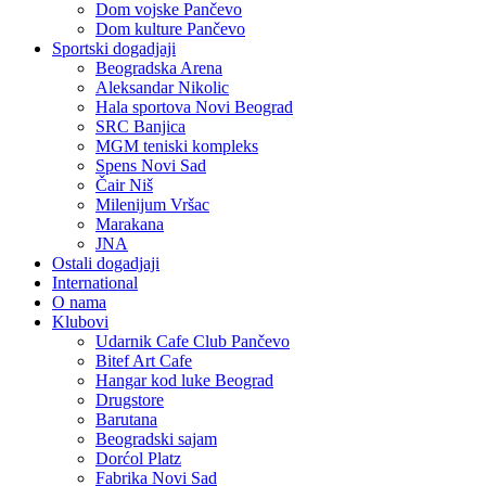
Dom vojske Pančevo
Dom kulture Pančevo
Sportski dogadjaji
Beogradska Arena
Aleksandar Nikolic
Hala sportova Novi Beograd
SRC Banjica
MGM teniski kompleks
Spens Novi Sad
Čair Niš
Milenijum Vršac
Marakana
JNA
Ostali dogadjaji
International
O nama
Klubovi
Udarnik Cafe Club Pančevo
Bitef Art Cafe
Hangar kod luke Beograd
Drugstore
Barutana
Beogradski sajam
Dorćol Platz
Fabrika Novi Sad