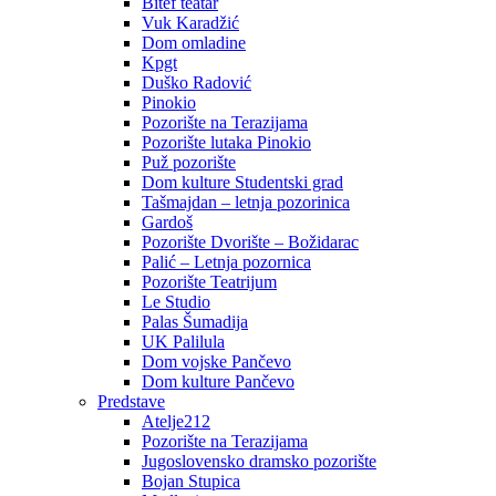
Bitef teatar
Vuk Karadžić
Dom omladine
Kpgt
Duško Radović
Pinokio
Pozorište na Terazijama
Pozorište lutaka Pinokio
Puž pozorište
Dom kulture Studentski grad
Tašmajdan – letnja pozorinica
Gardoš
Pozorište Dvorište – Božidarac
Palić – Letnja pozornica
Pozorište Teatrijum
Le Studio
Palas Šumadija
UK Palilula
Dom vojske Pančevo
Dom kulture Pančevo
Predstave
Atelje212
Pozorište na Terazijama
Jugoslovensko dramsko pozorište
Bojan Stupica