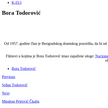
K-013
Bora Todorović
Od 1957. godine član je Beogradskog dramskog pozorišta, da bi od 19
Filmovi u kojima je Bora Todorović imao zapažene uloge:
Naciona
e
Bora Todorović
Previous
Srđan Todorović
Next
Miodrag Petrović Čkalja