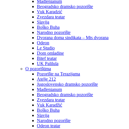
Madlenianum
Beogradsko dramsko pozorište
Vuk Karadzić
Zvezdara teatar
Slavija
Boško Buha
Narodno pozorište
Dvorana doma sindikata – Mts dvorana
Odeon
Le Studio
Dom omladine
Bitef teatar
UK Palilula
O pozorištima
Pozorište na Terazijama
Atelje 212
Jugoslovensko dramsko pozorište
Madlenianum
Beogradsko dramsko pozorište
Zvezdara teatar
Vuk Karadžić
Boško Buha
Slavija
Narodno pozorište
Odeon teatar