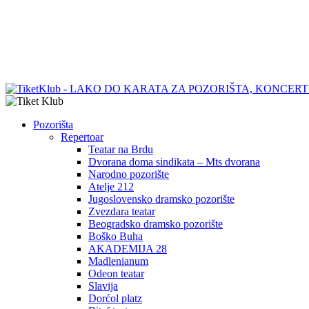
Pozorišta
Repertoar
Teatar na Brdu
Dvorana doma sindikata – Mts dvorana
Narodno pozorište
Atelje 212
Jugoslovensko dramsko pozorište
Zvezdara teatar
Beogradsko dramsko pozorište
Boško Buha
AKADEMIJA 28
Madlenianum
Odeon teatar
Slavija
Dorćol platz