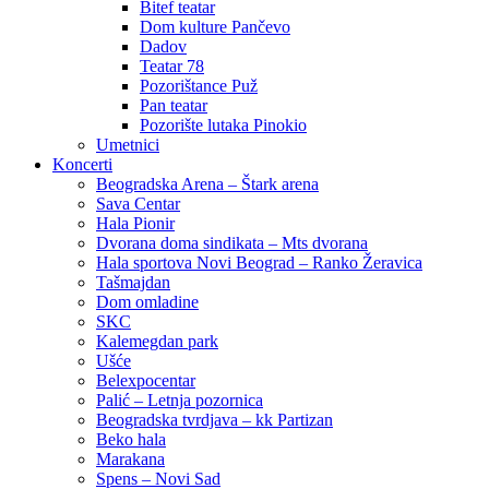
Bitef teatar
Dom kulture Pančevo
Dadov
Teatar 78
Pozorištance Puž
Pan teatar
Pozorište lutaka Pinokio
Umetnici
Koncerti
Beogradska Arena – Štark arena
Sava Centar
Hala Pionir
Dvorana doma sindikata – Mts dvorana
Hala sportova Novi Beograd – Ranko Žeravica
Tašmajdan
Dom omladine
SKC
Kalemegdan park
Ušće
Belexpocentar
Palić – Letnja pozornica
Beogradska tvrdjava – kk Partizan
Beko hala
Marakana
Spens – Novi Sad