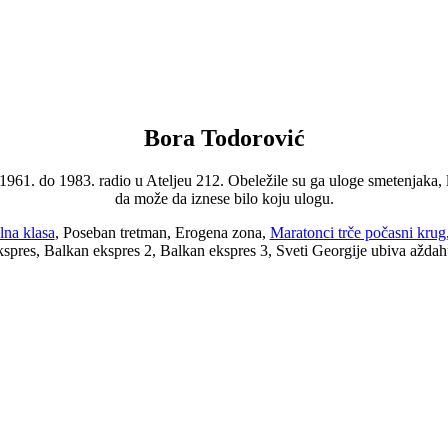
Bora Todorović
61. do 1983. radio u Ateljeu 212. Obeležile su ga uloge smetenjaka, l
da može da iznese bilo koju ulogu.
lna klasa
, Poseban tretman, Erogena zona,
Maratonci trče počasni krug
kspres, Balkan ekspres 2, Balkan ekspres 3, Sveti Georgije ubiva aždah