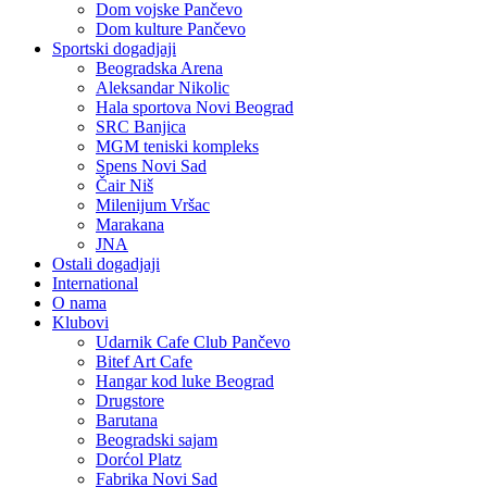
Dom vojske Pančevo
Dom kulture Pančevo
Sportski dogadjaji
Beogradska Arena
Aleksandar Nikolic
Hala sportova Novi Beograd
SRC Banjica
MGM teniski kompleks
Spens Novi Sad
Čair Niš
Milenijum Vršac
Marakana
JNA
Ostali dogadjaji
International
O nama
Klubovi
Udarnik Cafe Club Pančevo
Bitef Art Cafe
Hangar kod luke Beograd
Drugstore
Barutana
Beogradski sajam
Dorćol Platz
Fabrika Novi Sad