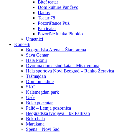
Bitef teatar
Dom kulture Pančevo
Dadov
Teatar 78
Pozorištance Puž
Pan teatar
Pozorište lutaka Pinokio
Umetnici
Koncerti
Beogradska Arena – Štark arena
Sava Centar
Hala Pionir
Dvorana doma sindikata – Mts dvorana
Hala sportova Novi Beograd – Ranko Žeravica
Tašmajdan
Dom omladine
SKC
Kalemegdan park
Ušće
Belexpocentar
Palić – Letnja pozornica
Beogradska tvrdjava – kk Partizan
Beko hala
Marakana
Spens – Novi Sad