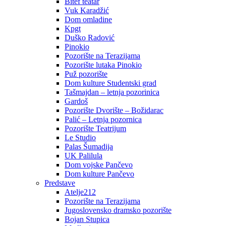
Bitef teatar
Vuk Karadžić
Dom omladine
Kpgt
Duško Radović
Pinokio
Pozorište na Terazijama
Pozorište lutaka Pinokio
Puž pozorište
Dom kulture Studentski grad
Tašmajdan – letnja pozorinica
Gardoš
Pozorište Dvorište – Božidarac
Palić – Letnja pozornica
Pozorište Teatrijum
Le Studio
Palas Šumadija
UK Palilula
Dom vojske Pančevo
Dom kulture Pančevo
Predstave
Atelje212
Pozorište na Terazijama
Jugoslovensko dramsko pozorište
Bojan Stupica