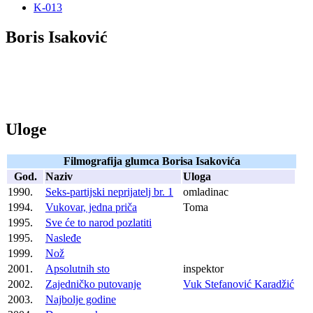
K-013
Boris Isaković
Uloge
Filmografija glumca Borisa Isakovića
God.
Naziv
Uloga
1990.
Seks-partijski neprijatelj br. 1
omladinac
1994.
Vukovar, jedna priča
Toma
1995.
Sve će to narod pozlatiti
1995.
Nasleđe
1999.
Nož
2001.
Apsolutnih sto
inspektor
2002.
Zajedničko putovanje
Vuk Stefanović Karadžić
2003.
Najbolje godine