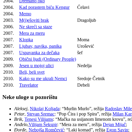
2004.
Dremano oko
2004.
Kad porastem biću Kengur
Ćelavi
2004.
Memo
2003.
M(j)ešoviti brak
Dragoljub
2006.
Ne skreći sa staze
2007.
Mera za meru
2007.
Klopka
Moma
2007.
Ljubav, navika, panika
Urošević
2007.
Uspavanka za dečaka
šef
2009.
Obični ljudi (Ordinary People)
2009.
Jesen u mojoj ulici
Nedelja
2010.
Beli, beli svet
2010.
Kako su me ukrali Nemci
Sredoje Četnik
2010.
Travelator
Debeli
Neke uloge u pozorištu
Aleksej
,
Nikolaj Koljada
: “Murlin Murlo”, režija
Radoslav Mil
Petar
,
Stevan Sremac
: “Pop Ćira i pop Spira”, režija
Milan Kar
Brik
,
Tenesi Vilijams
: “Mačka na usijanom limenom krovu”, re
Anđelo
,
Vilijam Šekspir
: “Mera za meru”, režija
Dejan Mijač
;
Đorđe
,
Nebojša Romčević
: “Laki komad”, režija
Egon Savin
;