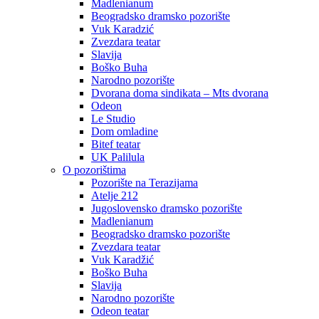
Madlenianum
Beogradsko dramsko pozorište
Vuk Karadzić
Zvezdara teatar
Slavija
Boško Buha
Narodno pozorište
Dvorana doma sindikata – Mts dvorana
Odeon
Le Studio
Dom omladine
Bitef teatar
UK Palilula
O pozorištima
Pozorište na Terazijama
Atelje 212
Jugoslovensko dramsko pozorište
Madlenianum
Beogradsko dramsko pozorište
Zvezdara teatar
Vuk Karadžić
Boško Buha
Slavija
Narodno pozorište
Odeon teatar