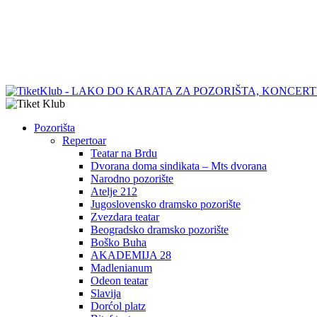
Pozorišta
Repertoar
Teatar na Brdu
Dvorana doma sindikata – Mts dvorana
Narodno pozorište
Atelje 212
Jugoslovensko dramsko pozorište
Zvezdara teatar
Beogradsko dramsko pozorište
Boško Buha
AKADEMIJA 28
Madlenianum
Odeon teatar
Slavija
Dorćol platz