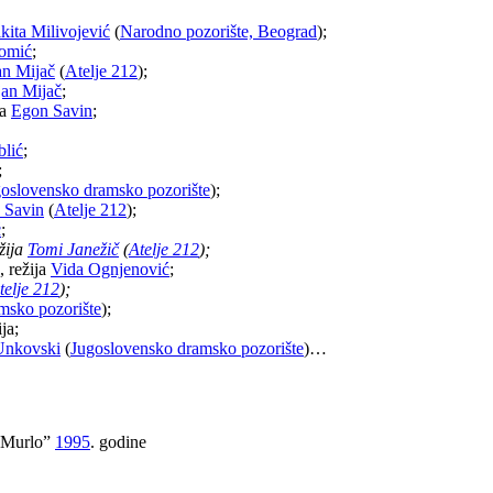
kita Milivojević
(
Narodno pozorište, Beograd
);
omić
;
an Mijač
(
Atelje 212
);
an Mijač
;
ja
Egon Savin
;
blić
;
;
oslovensko dramsko pozorište
);
 Savin
(
Atelje 212
);
ć
;
žija
Tomi Janežič
(
Atelje 212
);
, režija
Vida Ognjenović
;
telje 212
);
msko pozorište
);
ja;
Unkovski
(
Jugoslovensko dramsko pozorište
)…
n Murlo”
1995
. godine