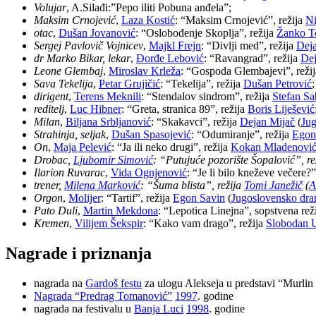
Volujar
, A.Silađi:”Pepo iliti Pobuna anđela”;
Maksim Crnojević
,
Laza Kostić
: “Maksim Crnojević”, režija
Ni
otac
,
Dušan Jovanović
: “Oslobođenje Skoplja”, režija
Žanko T
Sergej Pavlovič Vojnicev
,
Majkl Frejn
: “Divlji med”, režija
Dej
dr Marko Bikar, lekar
,
Đorđe Lebović
: “Ravangrad”, režija
Dej
Leone Glembaj
,
Miroslav Krleža
: “Gospoda Glembajevi”, reži
Sava Tekelija
,
Petar Grujičić
: “Tekelija”, režija
Dušan Petrović
;
dirigent
,
Terens Meknili
: “Stendalov sindrom”, režija
Stefan Sa
reditelj
,
Luc Hibner
: “Greta, stranica 89”, režija
Boris Liješević
Milan
,
Biljana Srbljanović
: “Skakavci”, režija
Dejan Mijač
(
Jug
Strahinja, seljak
,
Dušan Spasojević
: “Odumiranje”, režija
Egon
On
,
Maja Pelević
: “Ja ili neko drugi”, režija
Kokan Mladenovi
Drobac,
Ljubomir Simović
: “Putujuće pozorište Šopalović”, re
Ilarion Ruvarac
,
Vida Ognjenović
: “Je li bilo kneževe večere?”
trener,
Milena Marković
: “Šuma blista”, režija
Tomi Janežič
(
A
Orgon
,
Molijer
: “Tartif”, režija
Egon Savin
(
Jugoslovensko dra
Pato Duli
,
Martin Mekdona
: “Lepotica Linejna”, sopstvena reži
Kremen
,
Vilijem Šekspir
: “Kako vam drago”, režija
Slobodan 
Nagrade i priznanja
nagrada na
Gardoš festu
za ulogu Alekseja u predstavi “Murli
Nagrada “Predrag Tomanović”
1997
. godine
nagrada na festivalu u
Banja Luci
1998
. godine