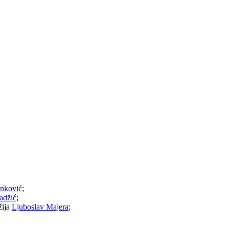
enković
;
adžić
;
žija
Ljuboslav Majera
;