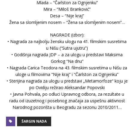
Mlada – “Čarlston za Ognjenku”
Mira – “Miloš Branković”
Desa – “Nije kraj”
Žena sa slomljenim nosem – “Žena sa slomljenim nosem”…
NAGRADE (izbor):
• Nagrada za najbolju žensku ulogu na 41. filmskim susretima
u Nišu (“Sutra ujutru”)
• Godišnja nagrada JDP – a za ulogu u predstavi Maksima
Gorkog “Na dnu”
• Nagrada Carica Teodora na 43. filmskim susretima u Nišu za
uloge u filmovima “Nije kraj” i “Čarlston za Ognjenku”
• Sterijina nagrada za ulogu u predstavi „Metamorfoze“ koju je
po Ovidiju režirao Aleksandar Popovski
• Javna Pohvala, po odluci Upravnog odbora, za rezultate u
radu od izuzetnog i posebnog značaja za uspešnu aktivnost
Narodnog pozorišta u Beogradu za sezonu 2010/2011…
ŠARGIN NADA