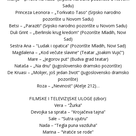
Sadu)
Princeza Leonora – „Torkvato Taso“ (Srpsko narodno
pozorište u Novom Sadu)
Betsi – „Paraziti“ (Srpsko narodno pozorište u Novom Sadu)
Duli Grint – „Berlinski krug kredom“ (Pozorište Mladih, Novi
Sad)
Sestra Ana – “Ludak i opatica” (Pozorište Mladih, Novi Sad)
Magdalena – „Kod večute slavine“ (Teatar „Joakim Vujić“)
Mare – „Jegorov put“ (Budva grad teatar)
Nataša – „Na dnu“ (Jugoslovensko dramsko pozorište)
De Kruasi – „Molijer, još jedan život“ (Jugoslovensko dramsko
pozorište)
Roza – „Nevinost“ (Atelje 212)…
FILMSKE I TELEVIZIJSKE ULOGE (izbor):
Vera – “Žurka”
Devojka sa sprata – “Krojačeva tajna”
Sale – “Sutra ujutru”
Nada – “Tegla puna vazduha”
Marina – “Vratiće se rode”