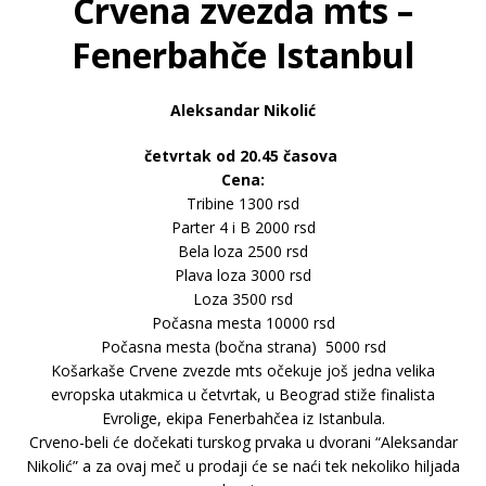
Crvena zvezda mts –
Fenerbahče Istanbul
Aleksandar Nikolić
četvrtak od 20.45 časova
Cena:
Tribine 1300 rsd
Parter 4 i B 2000 rsd
Bela loza 2500 rsd
Plava loza 3000 rsd
Loza 3500 rsd
Počasna mesta 10000 rsd
Počasna mesta (bočna strana) 5000 rsd
Košarkaše Crvene zvezde mts očekuje još jedna velika
evropska utakmica u četvrtak, u Beograd stiže finalista
Evrolige, ekipa Fenerbahčea iz Istanbula.
Crveno-beli će dočekati turskog prvaka u dvorani “Aleksandar
Nikolić” a za ovaj meč u prodaji će se naći tek nekoliko hiljada