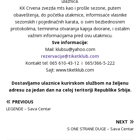
ulaznica.
KK Crvena zvezda mts kao i prošle sezone, putem
obaveštenja, do početka utakmice, informisaće vlasnike
sezonskih i pojedinačnih karata, o svim bezbednosnim
protokolima, terminima otvaranja kapija dvorane, i ostalim
važnim informacijama pred ovu utakmicu.
Sve informacije:
Mail: klubsu@yahoo.com
rezervacije@tiketklub.com
Kontakt tel:
065 610-43-12 i 065/366-5-222
Sajt: www.tiketklub.com
Dostavljamo ulaznice kurirskom službom na željenu
adresu za jedan dan na celoj teritoriji Republike Srbije.
PREVIOUS
LEGENDE – Sava Centar
NEXT
S ONE STRANE DUGE – Sava Centar