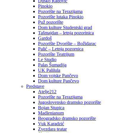
Duško Radović
Pinokio
Pozorište na Terazijama
Pozorište lutaka Pinokio
Puž pozorište
Dom kulture Studentski grad
Tašmajdan – letnja pozorinica
Gardoš
Pozorište Dvorište – Božidarac
Palić – Letnja pozornica
Pozorište Teatrijum
Le Studio
Palas Šumadija
UK Palilula
Dom vojske Pančevo
Dom kulture Pančevo
Predstave
Atelje212
Pozorište na Terazijama
Jugoslovensko dramsko pozorište
Bojan Stupica
Madlenianum
Beogradsko dramsko pozorište
Vuk Karadzić
Zvezdara teatar