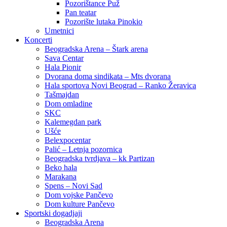
Pozorištance Puž
Pan teatar
Pozorište lutaka Pinokio
Umetnici
Koncerti
Beogradska Arena – Štark arena
Sava Centar
Hala Pionir
Dvorana doma sindikata – Mts dvorana
Hala sportova Novi Beograd – Ranko Žeravica
Tašmajdan
Dom omladine
SKC
Kalemegdan park
Ušće
Belexpocentar
Palić – Letnja pozornica
Beogradska tvrdjava – kk Partizan
Beko hala
Marakana
Spens – Novi Sad
Dom vojske Pančevo
Dom kulture Pančevo
Sportski dogadjaji
Beogradska Arena