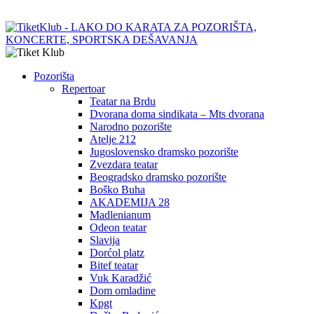
Pozorišta
Repertoar
Teatar na Brdu
Dvorana doma sindikata – Mts dvorana
Narodno pozorište
Atelje 212
Jugoslovensko dramsko pozorište
Zvezdara teatar
Beogradsko dramsko pozorište
Boško Buha
AKADEMIJA 28
Madlenianum
Odeon teatar
Slavija
Dorćol platz
Bitef teatar
Vuk Karadžić
Dom omladine
Kpgt