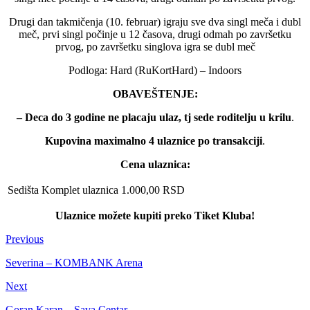
Drugi dan takmičenja (10. februar) igraju sve dva singl meča i dubl
meč, prvi singl počinje u 12 časova, drugi odmah po završetku
prvog, po završetku singlova igra se dubl meč
Podloga: Hard (RuKortHard) – Indoors
OBAVEŠTENJE:
– Deca do 3 godine ne placaju ulaz, tj sede roditelju u krilu
.
Kupovina maximalno 4 ulaznice po transakciji
.
Cena ulaznica:
Sedišta
Komplet ulaznica
1.000,00 RSD
Ulaznice možete kupiti preko Tiket Kluba!
Previous
Severina – KOMBANK Arena
Next
Goran Karan – Sava Centar