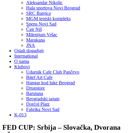
Aleksandar Nikolic
Hala sportova Novi Beograd
SRC Banjica
MGM teniski kompleks
Spens Novi Sad
Čair Niš
Milenijum Vršac
Marakana
JNA
Ostali dogadjaji
International
O nama
Klubovi
Udarnik Cafe Club Pančevo
Bitef Art Cafe
Hangar kod luke Beograd
Drugstore
Barutana
Beogradski sajam
Dorćol Platz
Fabrika Novi Sad
K-013
FED CUP: Srbija – Slovačka, Dvorana