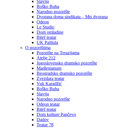
Slavija
Boško Buha
Narodno pozorište
Dvorana doma sindikata – Mts dvorana
Odeon
Le Studio
Dom omladine
Bitef teatar
UK Palilula
O pozorištima
Pozorište na Terazijama
Atelje 212
Jugoslovensko dramsko pozorište
Madlenianum
Beogradsko dramsko pozorište
Zvezdara teatar
Vuk Karadžić
Boško Buha
Slavija
Narodno pozorište
Odeon teatar
Bitef teatar
Dom kulture Pančevo
Dadov
Teatar 78