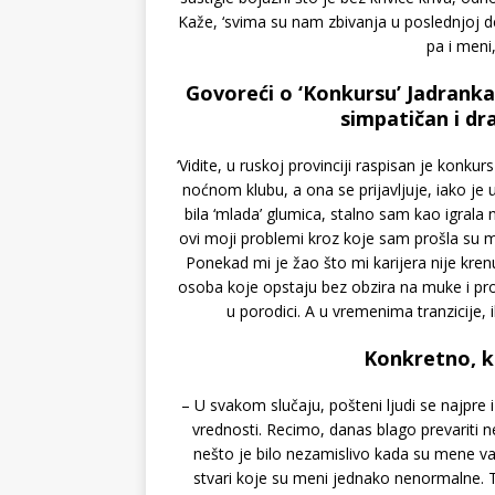
Kaže, ‘svima su nam zbivanja u poslednjoj d
pa i meni,
Govoreći o ‘Konkursu’ Jadranka S
simpatičan i dra
‘Vidite, u ruskoj provinciji raspisan je konk
noćnom klubu, a ona se prijavljuje, iako je 
bila ‘mlada’ glumica, stalno sam kao igrala
ovi moji problemi kroz koje sam prošla su me
Ponekad mi je žao što mi karijera nije kren
osoba koje opstaju bez obzira na muke i pro
u porodici. A u vremenima tranzicije, 
Konkretno, k
– U svakom slučaju, pošteni ljudi se najpre 
vrednosti. Recimo, danas blago prevariti n
nešto je bilo nezamislivo kada su mene va
stvari koje su meni jednako nenormalne. 