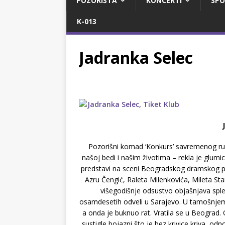
POZORIŠTA
KONCERTI
SPO
K-013
Jadranka Selec
Pozorišni komad ‘Konkurs’ savremenog rus
našoj bedi i našim životima – rekla je glumi
predstavi na sceni Beogradskog dramskog poz
Azru Čengić, Raleta Milenkovića, Mileta Sta
višegodišnje odsustvo objašnjava sple
osamdesetih odveli u Sarajevo. U tamošnjem 
a onda je buknuo rat. Vratila se u Beograd. 
sustigle bojazni što je bez krivice kriva, od