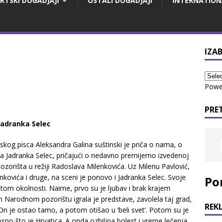
RTSKI DOGADJAJI
OSTALI DOGADJAJI
INTERNATION
IZAB
Powe
PRE
Jadranka Selec
kog pisca Aleksandra Galina suštinski je priča o nama, o
ca Jadranka Selec, pričajući o nedavno premijerno izvedenoj
orišta u režiji Radoslava Milenkovića. Uz Milenu Pavlović,
nkovića i druge, na sceni je ponovo i Jadranka Selec. Svoje
Po
tom okolnosti. Naime, prvo su je ljubav i brak krajem
Narodnom pozorištu igrala je predstave, zavolela taj grad,
REK
On je ostao tamo, a potom otišao u ‘beli svet’. Potom su je
nosno što je Hrvatica. A onda ozbiljna bolest i vreme lečenja.