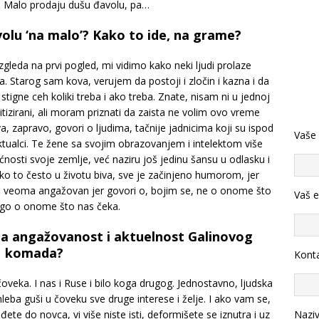
ju. Malo prodaju dušu đavolu, pa…
volu ‘na malo’? Kako to ide, na grame?
leda na prvi pogled, mi vidimo kako neki ljudi prolaze
 Starog sam kova, verujem da postoji i zločin i kazna i da
igne ceh koliki treba i ako treba. Znate, nisam ni u jednoj
itizirani, ali moram priznati da zaista ne volim ovo vreme
va, zapravo, govori o ljudima, tačnije jadnicima koji su ispod
Vaše
ktualci. Te žene sa svojim obrazovanjem i intelektom više
nosti svoje zemlje, već naziru još jedinu šansu u odlasku i
ko to često u životu biva, sve je začinjeno humorom, jer
 je veoma angažovan jer govori o, bojim se, ne o onome što
Vaš e
ego o onome što nas čeka.
ta angažovanost i aktuelnost Galinovog
komada?
Konta
oveka. I nas i Ruse i bilo koga drugog. Jednostavno, ljudska
hleba guši u čoveku sve druge interese i želje. I ako vam se,
Nazi
e do novca, vi više niste isti, deformišete se iznutra i uz