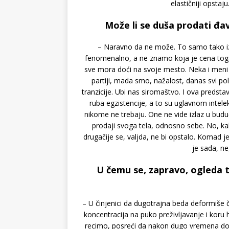
elastičniji opsta
Može li se duša prodati đa
– Naravno da ne može. To samo tako izg
fenomenalno, a ne znamo koja je cena toga.
sve mora doći na svoje mesto. Neka i meni st
partiji, mada smo, nažalost, danas svi pol
tranzicije. Ubi nas siromaštvo. I ova predsta
ruba egzistencije, a to su uglavnom intele
nikome ne trebaju. One ne vide izlaz u buduć
prodaji svoga tela, odnosno sebe. No, ka
drugačije se, valjda, ne bi opstalo. Komad
je sada, n
U čemu se, zapravo, ogleda 
– U činjenici da dugotrajna beda deformiše č
koncentracija na puko preživljavanje i koru 
recimo, posreći da nakon dugo vremena dođet