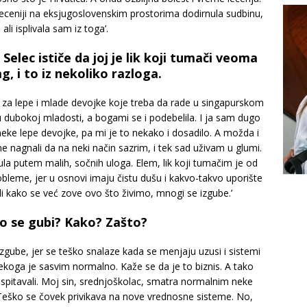
eceniji na eksjugoslovenskim prostorima dodirnula sudbinu,
 ali isplivala sam iz toga’.
elec ističe da joj je lik koji tumači veoma
g, i to iz nekoliko razloga.
urs za lepe i mlade devojke koje treba da rade u singapurskom
u dubokoj mladosti, a bogami se i podebelila. I ja sam dugo
 neke lepe devojke, pa mi je to nekako i dosadilo. A možda i
 nagnali da na neki način sazrim, i tek sad uživam u glumi.
ula putem malih, sočnih uloga. Elem, lik koji tumačim je od
bleme, jer u osnovi imaju čistu dušu i kakvo-takvo uporište
ili kako se već zove ovo što živimo, mnogi se izgube.’
o se gubi? Kako? Zašto?
izgube, jer se teško snalaze kada se menjaju uzusi i sistemi
ekoga je sasvim normalno. Kaže se da je to biznis. A tako
spitavali. Moj sin, srednjoškolac, smatra normalnim neke
Teško se čovek privikava na nove vrednosne sisteme. No,