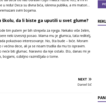
e u redu! Deca su divna bića, iskrena publika, a mi matori…
premazani svim bojama.
u školu, da li biste ga uputili u svet glume?
REK
 ode tim putem jer bih strepela za njega. Nekako više želim,
re neki izvesniji posao. Mama mu je glumica, tata reditelj,
a sada pokazivao interesovanje. No, šta bude – biće. Moram
o i većina dece, ali ja se nisam trudila da mu to ispravim.
 neće biti glumac. Naravno da nije ostalo. Eto, danas mi je
 bogami, ozbiljno razmišljala o tome.
NEXT
Daniel Sič
PAN