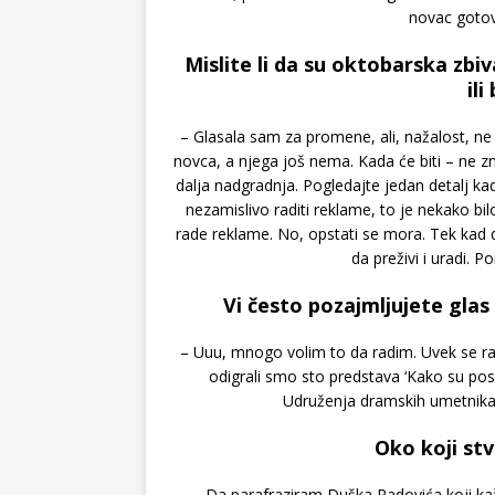
novac gotovo
Mislite li da su oktobarska zb
ili
– Glasala sam za promene, ali, nažalost, ne
novca, a njega još nema. Kada će biti – ne zn
dalja nadgradnja. Pogledajte jedan detalj ka
nezamislivo raditi reklame, to je nekako bi
rade reklame. No, opstati se mora. Tek kad d
da preživi i uradi. P
Vi često pozajmljujete gla
– Uuu, mnogo volim to da radim. Uvek se rad
odigrali smo sto predstava ‘Kako su post
Udruženja dramskih umetnika, 
Oko koji stv
– Da parafraziram Duška Radovića koji kaže