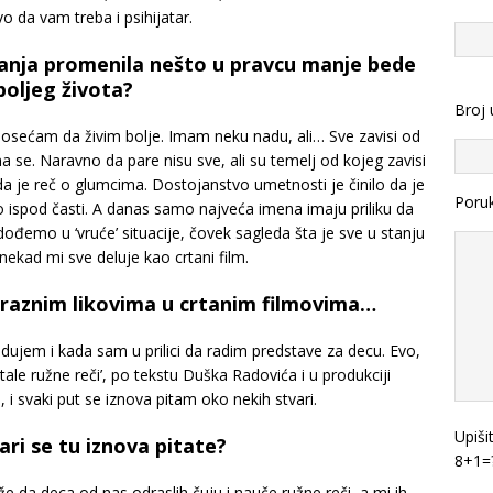
 da vam treba i psihijatar.
ivanja promenila nešto u pravcu manje bede
 boljeg života?
Broj 
 osećam da živim bolje. Imam neku nadu, ali… Sve zavisi od
a se. Naravno da pare nisu sve, ali su temelj od kojeg zavisi
da je reč o glumcima. Dostojanstvo umetnosti je činilo da je
Poru
lo ispod časti. A danas samo najveća imena imaju priliku da
ođemo u ‘vruće’ situacije, čovek sagleda šta je sve u stanju
onekad mi sve deluje kao crtani film.
s raznim likovima u crtanim filmovima…
ujem i kada sam u prilici da radim predstave za decu. Evo,
ale ružne reči’, po tekstu Duška Radovića i u produkciji
i svaki put se iznova pitam oko nekih stvari.
Upiši
ari se tu iznova pitate?
8+1=
 da deca od nas odraslih čuju i nauče ružne reči, a mi ih