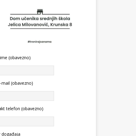
 ime (obavezno)
-mail (obavezno)
kt telefon (obavezno)
v događaja