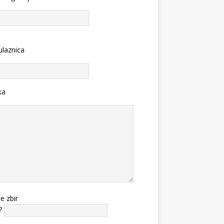
ulaznica
ka
te zbir
?