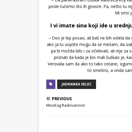
posle tučemo što ih govore. Pa, nešto tu nij
Mi smo 
I vi imate sina koji ide u srednj
– Ovo je lep posao, ali baš ne bih volela da
ako ja tu uopšte mogu da se mešam, da izabe
pa bi možda bilo i za očekivati, ali nije z
priznati da kada je bio mali šuškao je, ka
Verovala sam da ako to tako ostane, sigurno
to smešno, a onda sam,
JADRANKA SELEC
PREVIOUS
Miodrag Radovanović