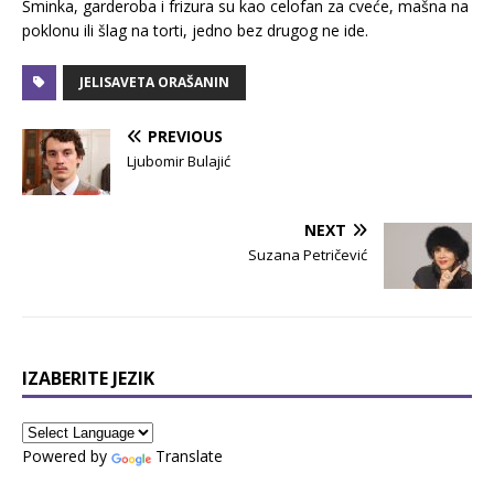
Šminka, garderoba i frizura su kao celofan za cveće, mašna na
poklonu ili šlag na torti, jedno bez drugog ne ide.
JELISAVETA ORAŠANIN
PREVIOUS
Ljubomir Bulajić
NEXT
Suzana Petričević
IZABERITE JEZIK
Powered by
Translate