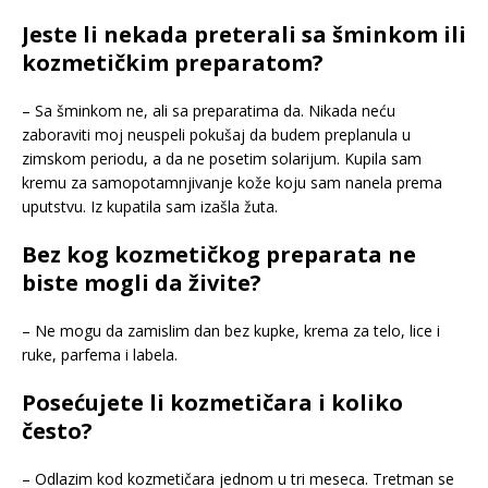
Jeste li nekada preterali sa šminkom ili
kozmetičkim preparatom?
– Sa šminkom ne, ali sa preparatima da. Nikada neću
zaboraviti moj neuspeli pokušaj da budem preplanula u
zimskom periodu, a da ne posetim solarijum. Kupila sam
kremu za samopotamnjivanje kože koju sam nanela prema
uputstvu. Iz kupatila sam izašla žuta.
Bez kog kozmetičkog preparata ne
biste mogli da živite?
– Ne mogu da zamislim dan bez kupke, krema za telo, lice i
ruke, parfema i labela.
Posećujete li kozmetičara i koliko
često?
– Odlazim kod kozmetičara jednom u tri meseca. Tretman se