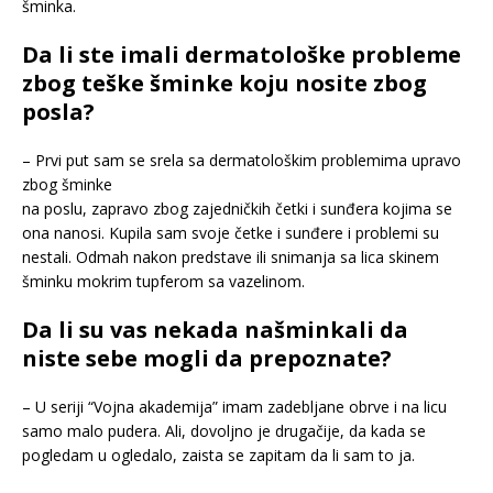
šminka.
Da li ste imali dermatološke probleme
zbog teške šminke koju nosite zbog
posla?
– Prvi put sam se srela sa dermatološkim problemima upravo
zbog šminke
na poslu, zapravo zbog zajedničkih četki i sunđera kojima se
ona nanosi. Kupila sam svoje četke i sunđere i problemi su
nestali. Odmah nakon predstave ili snimanja sa lica skinem
šminku mokrim tupferom sa vazelinom.
Da li su vas nekada našminkali da
niste sebe mogli da prepoznate?
– U seriji “Vojna akademija” imam zadebljane obrve i na licu
samo malo pudera. Ali, dovoljno je drugačije, da kada se
pogledam u ogledalo, zaista se zapitam da li sam to ja.