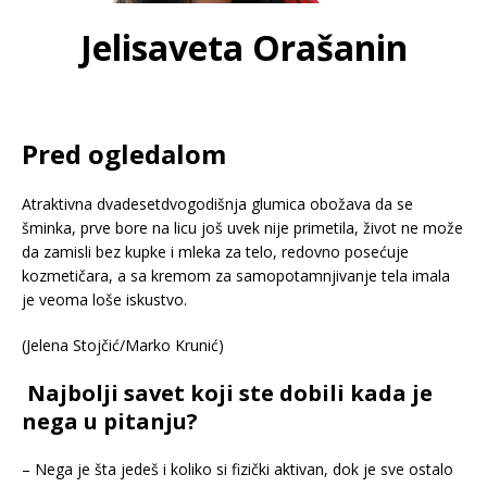
Jelisaveta Orašanin
Pred ogledalom
Atraktivna dvadesetdvogodišnja glumica obožava da se
šminka, prve bore na licu još uvek nije primetila, život ne može
da zamisli bez kupke i mleka za telo, redovno posećuje
kozmetičara, a sa kremom za samopotamnjivanje tela imala
je veoma loše iskustvo.
(Jelena Stojčić/Marko Krunić)
Najbolji savet koji ste dobili kada je
nega u pitanju?
– Nega je šta jedeš i koliko si fizički aktivan, dok je sve ostalo