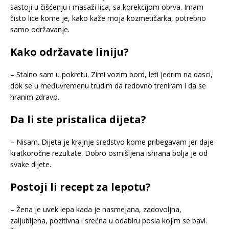
sastoji u čišćenju i masaži lica, sa korekcijom obrva. Imam
čisto lice kome je, kako kaže moja kozmetičarka, potrebno
samo održavanje.
Kako održavate liniju?
– Stalno sam u pokretu. Zimi vozim bord, leti jedrim na dasci,
dok se u međuvremenu trudim da redovno treniram i da se
hranim zdravo.
Da li ste pristalica dijeta?
– Nisam. Dijeta je krajnje sredstvo kome pribegavam jer daje
kratkoročne rezultate. Dobro osmišljena ishrana bolja je od
svake dijete.
Postoji li recept za lepotu?
– Žena je uvek lepa kada je nasmejana, zadovoljna,
zaljubljena, pozitivna i srećna u odabiru posla kojim se bavi.