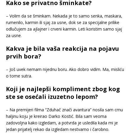
Kako se privatno šminkate?
– Volim da se šminkam. Nekada je to samo senka, maskara,
rumenilo, karmin ili sjaj za usne, dok se za specijalne prilike
odlučujem za ajlajner i crveni karmin. Leti koristim samo sjaj
za usne.
Kakva je bila vaša reakcija na pojavu
prvih bora?
– Još uvek nemam nijednu boru. Ako dobro vidim. Ma, misliću
o tome sutra.
Koji je najlepši kompliment zbog kog
ste se osećali izuzetno lepom?
– Na premijeri filma “Zduhač znači avantura” nosila sam crnu
haljinu koju je kreirao Darko Kostić. Bila sam veoma
zadovoljna kako izgledam, a potvrda je usledila kada mi je
jedan prijatelj rekao da izgledam nestvarno i čarobno.