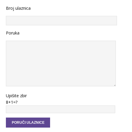
Broj ulaznica
Poruka
Upišite zbir
8+1=?