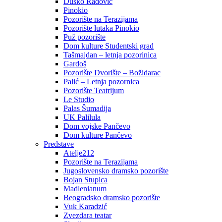
Duško Radović
Pinokio
Pozorište na Terazijama
Pozorište lutaka Pinokio
Puž pozorište
Dom kulture Studentski grad
Tašmajdan – letnja pozorinica
Gardoš
Pozorište Dvorište – Božidarac
Palić – Letnja pozornica
Pozorište Teatrijum
Le Studio
Palas Šumadija
UK Palilula
Dom vojske Pančevo
Dom kulture Pančevo
Predstave
Atelje212
Pozorište na Terazijama
Jugoslovensko dramsko pozorište
Bojan Stupica
Madlenianum
Beogradsko dramsko pozorište
Vuk Karadzić
Zvezdara teatar