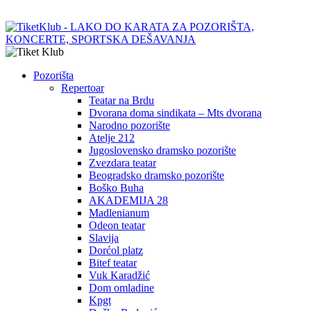
Pozorišta
Repertoar
Teatar na Brdu
Dvorana doma sindikata – Mts dvorana
Narodno pozorište
Atelje 212
Jugoslovensko dramsko pozorište
Zvezdara teatar
Beogradsko dramsko pozorište
Boško Buha
AKADEMIJA 28
Madlenianum
Odeon teatar
Slavija
Dorćol platz
Bitef teatar
Vuk Karadžić
Dom omladine
Kpgt