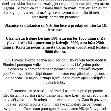
duel sa ruskim timom ima značaj jer će pobednik osvojiti prvo mesto
u grupi. To znači da će u osmini finala za rivala imati drugoplasirani
tim iz grupe P, a revanš meč igraće na svom terenu, što bi trebalo da
predstavlja određenu prednost.
Ulaznice za utakmicu sa Nižnjim biće u prodaji od utorka 18.
februara.
Ulaznice za tribine koštaju 500, a za parter 1000 dinara. Za
plavu i belu ložu potrebno je izdvojiti 2000, a za ložu 2500
dinara. Karte za počasna mesta tik uz teren (court seat) koštaju
5000 dinara.
KK Crvena zvezda poziva navijače da u što većem broju dođu u
Pioniru i pomognu voljenom klubu da zabeleži još jednu pobedu na
evrosceni. Nebrojano puta se pokazalo da su navijači svojom
podrškom sa tribina ekipi donosili dodatnu energiju koja ih je nosila
do pobeda. To najbolje znaju igrači, pa se ovom apelu priključio
Jaka Blažič:
– Fenomenalan je osećaj kad izađeš na parket pred prepunim
gledalištem. Podrška i tako glasno navijanje koje nam priređuju naši
navijači zaista podižu adrenalin u svakom od nas. Zato ih pozivam
da još jednom ispune Pionir, naprave atmosferu za pamćenje i
svojom podrškom nam pomognu da savladamo Nižnji Novgorod.