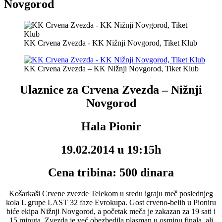
Novgorod
KK Crvena Zvezda - KK Nižnji Novgorod, Tiket Klub
KK Crvena Zvezda – KK Nižnji Novgorod, Tiket Klub
Ulaznice za Crvena Zvezda – Nižnji
Novgorod
Hala Pionir
19.02.2014 u 19:15h
Cena tribina: 500 dinara
Košarkaši Crvene zvezde Telekom u sredu igraju meč poslednjeg
kola L grupe LAST 32 faze Evrokupa. Gost crveno-belih u Pioniru
biće ekipa Nižnji Novgorod, a početak meča je zakazan za 19 sati i
15 minuta. Zvezda je već obezbedila plasman u osminu finala, ali