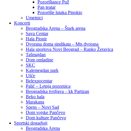
Pozorištance Puž
Pan teatar
Pozorište lutaka Pinokio
Umetnici
Koncerti
Beogradska Arena – Štark arena
Sava Centar
Hala Pionir
Dvorana doma sindikata – Mts dvorana
Hala sportova Novi Beograd – Ranko Žeravica
Tašmajdan
Dom omladine
SKC
Kalemegdan park
Ušće
Belexpocentar
Palić – Letnja pozornica
Beogradska tvrdjava – kk Partizan
Beko hala
Marakana
Spens – Novi Sad
Dom vojske Pančevo
Dom kulture Pančevo
Sportski dogadjaji
Beogradska Arena