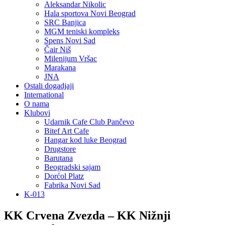
Aleksandar Nikolic
Hala sportova Novi Beograd
SRC Banjica
MGM teniski kompleks
Spens Novi Sad
Čair Niš
Milenijum Vršac
Marakana
JNA
Ostali dogadjaji
International
O nama
Klubovi
Udarnik Cafe Club Pančevo
Bitef Art Cafe
Hangar kod luke Beograd
Drugstore
Barutana
Beogradski sajam
Dorćol Platz
Fabrika Novi Sad
K-013
KK Crvena Zvezda – KK Nižnji