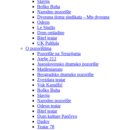
Slavija
Boško Buha
Narodno pozorište
Dvorana doma sindikata – Mts dvorana
Odeon
Le Studio
Dom omladine
Bitef teatar
UK Palilula
O pozorištima
Pozorište na Terazijama
Atelje 212
Jugoslovensko dramsko pozorište
Madlenianum
Beogradsko dramsko pozorište
Zvezdara teatar
Vuk Karadžić
Boško Buha
Slavija
Narodno pozorište
Odeon teatar
Bitef teatar
Dom kulture Pančevo
Dadov
Teatar 78