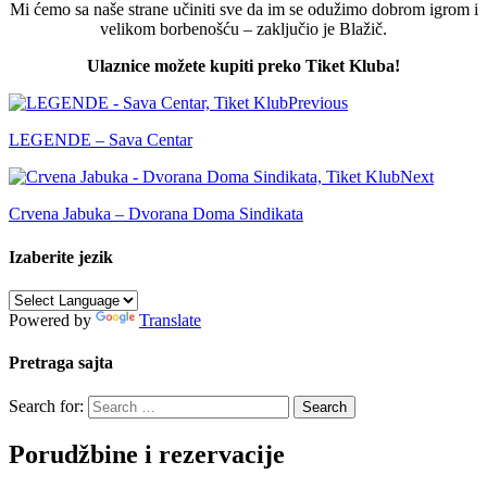
Mi ćemo sa naše strane učiniti sve da im se odužimo dobrom igrom i
velikom borbenošću – zaključio je Blažič.
Ulaznice možete kupiti preko Tiket Kluba!
Previous
LEGENDE – Sava Centar
Next
Crvena Jabuka – Dvorana Doma Sindikata
Izaberite jezik
Powered by
Translate
Pretraga sajta
Search for:
Porudžbine i rezervacije