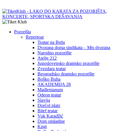
Pozorišta
Repertoar
Teatar na Brdu
Dvorana doma sindikata – Mts dvorana
Narodno pozorište
Atelje 212
Jugoslovensko dramsko pozorište
Zvezdara teatar
Beogradsko dramsko pozorište
Boško Buha
AKADEMIJA 28
Madlenianum
Odeon teatar
Slavija
Dorćol platz
Bitef teatar
Vuk Karadžić
Dom omladine
Kpgt