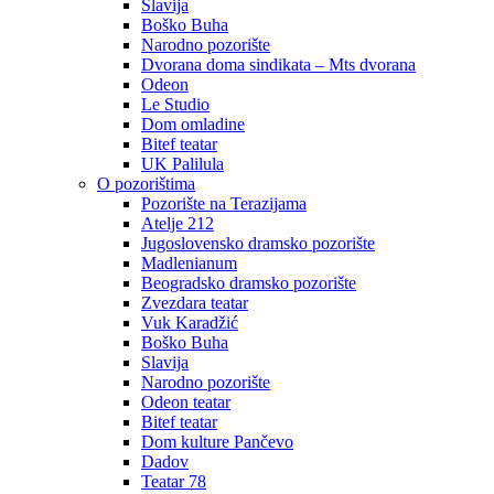
Slavija
Boško Buha
Narodno pozorište
Dvorana doma sindikata – Mts dvorana
Odeon
Le Studio
Dom omladine
Bitef teatar
UK Palilula
O pozorištima
Pozorište na Terazijama
Atelje 212
Jugoslovensko dramsko pozorište
Madlenianum
Beogradsko dramsko pozorište
Zvezdara teatar
Vuk Karadžić
Boško Buha
Slavija
Narodno pozorište
Odeon teatar
Bitef teatar
Dom kulture Pančevo
Dadov
Teatar 78