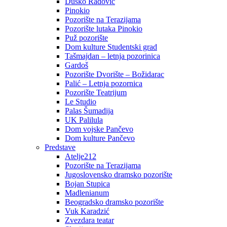
Duško Radović
Pinokio
Pozorište na Terazijama
Pozorište lutaka Pinokio
Puž pozorište
Dom kulture Studentski grad
Tašmajdan – letnja pozorinica
Gardoš
Pozorište Dvorište – Božidarac
Palić – Letnja pozornica
Pozorište Teatrijum
Le Studio
Palas Šumadija
UK Palilula
Dom vojske Pančevo
Dom kulture Pančevo
Predstave
Atelje212
Pozorište na Terazijama
Jugoslovensko dramsko pozorište
Bojan Stupica
Madlenianum
Beogradsko dramsko pozorište
Vuk Karadzić
Zvezdara teatar