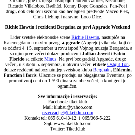
žurkama, gde uz njega nastupaju Laurent Garnier, Recondite,
Ricardo Villalobos, Rødhåd, Kenny Dope Gonzales, Pan-Pot i
drugi, dok celu ovu sezonu kao hedlajneri predvode Maceo Plex,
Chris Liebing i naravno, Loco Dice.
Richie Hawtin i rezidenti Bergaina za prvi Apgrade Weekend
Lider svetske elektronske scene
Richie Hawtin
,
nastupiće na
Kalemegdanu u okviru prvog
▲
pgrade
(Apgrejd) vikenda, koji će
se održati 4. i 5. septembra u rovu ispod Vojnog muzeja Beograda, a
sa njim prve večeri dolaze producenti
Jullian Jeweil
i
Fabio
Florido
sa etikete
Minus
. Na prvi beogradski Apgrade, druge
večeri, u subotu 5. septembra, u okviru večeri
etikete
Ostgut Ton
,
dolaze rezidenti najpoznatnijeg svetskog kluba
Berghain
,
Efdemin,
Function
i
Boris
. Ulaznice se prodaju na blagajnama Eventima, po
promotivnoj ceni do 1.590 dinara za obe večeri, a kontigent je
ograničen.
Sve informacije i rezervacije:
Facebook: tiket klub
Mail: klubsu@yahoo.com
rezervacije@tiketklub.com
Kontakt tel: 065 610-43-12 i 065/366-5-222
Sajt: www.tiketklub.com
Twitter: TiketKlub