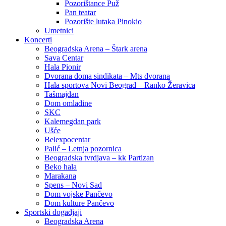
Pozorištance Puž
Pan teatar
Pozorište lutaka Pinokio
Umetnici
Koncerti
Beogradska Arena – Štark arena
Sava Centar
Hala Pionir
Dvorana doma sindikata – Mts dvorana
Hala sportova Novi Beograd – Ranko Žeravica
Tašmajdan
Dom omladine
SKC
Kalemegdan park
Ušće
Belexpocentar
Palić – Letnja pozornica
Beogradska tvrdjava – kk Partizan
Beko hala
Marakana
Spens – Novi Sad
Dom vojske Pančevo
Dom kulture Pančevo
Sportski dogadjaji
Beogradska Arena