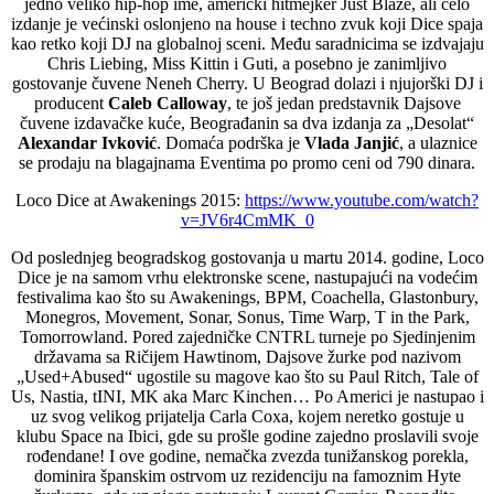
jedno veliko hip-hop ime, američki hitmejker Just Blaze, ali celo
izdanje je većinski oslonjeno na house i techno zvuk koji Dice spaja
kao retko koji DJ na globalnoj sceni. Među saradnicima se izdvajaju
Chris Liebing, Miss Kittin i Guti, a posebno je zanimljivo
gostovanje čuvene Neneh Cherry. U Beograd dolazi i njujorški DJ i
producent
Caleb Calloway
, te još jedan predstavnik Dajsove
čuvene izdavačke kuće, Beograđanin sa dva izdanja za „Desolat“
Alexandar Ivković
. Domaća podrška je
Vlada Janjić
, a ulaznice
se prodaju na blagajnama Eventima po promo ceni od 790 dinara.
Loco Dice at Awakenings 2015:
https://www.youtube.com/watch?
v=JV6r4CmMK_0
Od poslednjeg beogradskog gostovanja u martu 2014. godine, Loco
Dice je na samom vrhu elektronske scene, nastupajući na vodećim
festivalima kao što su Awakenings, BPM, Coachella, Glastonbury,
Monegros, Movement, Sonar, Sonus, Time Warp, T in the Park,
Tomorrowland. Pored zajedničke CNTRL turneje po Sjedinjenim
državama sa Ričijem Hawtinom, Dajsove žurke pod nazivom
„Used+Abused“ ugostile su magove kao što su Paul Ritch, Tale of
Us, Nastia, tINI, MK aka Marc Kinchen… Po Americi je nastupao i
uz svog velikog prijatelja Carla Coxa, kojem neretko gostuje u
klubu Space na Ibici, gde su prošle godine zajedno proslavili svoje
rođendane! I ove godine, nemačka zvezda tunižanskog porekla,
dominira španskim ostrvom uz rezidenciju na famoznim Hyte