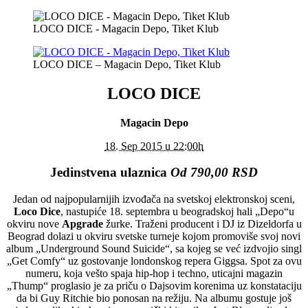
LOCO DICE - Magacin Depo, Tiket Klub
LOCO DICE – Magacin Depo, Tiket Klub
LOCO DICE
Magacin Depo
18. Sep 2015 u 22:00h
Jedinstvena ulaznica
Od 790,00 RSD
Jedan od najpopularnijih izvođača na svetskoj elektronskoj sceni,
Loco Dice
, nastupiće 18. septembra u beogradskoj hali „Depo“u
okviru nove
Apgrade
žurke. Traženi producent i DJ iz Dizeldorfa u
Beograd dolazi u okviru svetske turneje kojom promoviše svoj novi
album „Underground Sound Suicide“, sa kojeg se već izdvojio singl
„Get Comfy“ uz gostovanje londonskog repera Giggsa. Spot za ovu
numeru, koja vešto spaja hip-hop i techno, uticajni magazin
„Thump“ proglasio je za priču o Dajsovim korenima uz konstataciju
da bi Guy Ritchie bio ponosan na režiju. Na albumu gostuje još