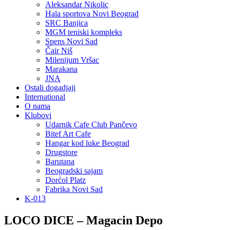
Aleksandar Nikolic
Hala sportova Novi Beograd
SRC Banjica
MGM teniski kompleks
Spens Novi Sad
Čair Niš
Milenijum Vršac
Marakana
JNA
Ostali dogadjaji
International
O nama
Klubovi
Udarnik Cafe Club Pančevo
Bitef Art Cafe
Hangar kod luke Beograd
Drugstore
Barutana
Beogradski sajam
Dorćol Platz
Fabrika Novi Sad
K-013
LOCO DICE – Magacin Depo