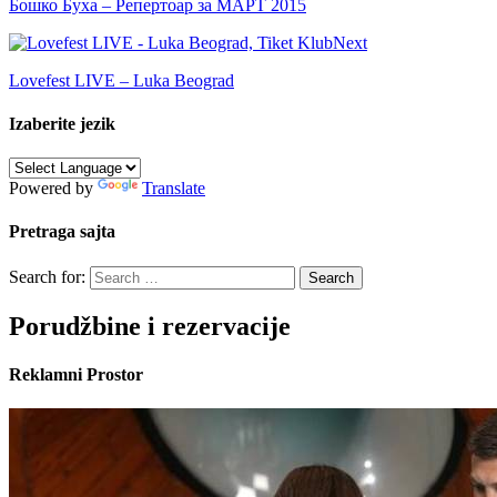
Бошко Буха – Репертоар за МАРТ 2015
Next
Lovefest LIVE – Luka Beograd
Izaberite jezik
Powered by
Translate
Pretraga sajta
Search for:
Porudžbine i rezervacije
Reklamni Prostor