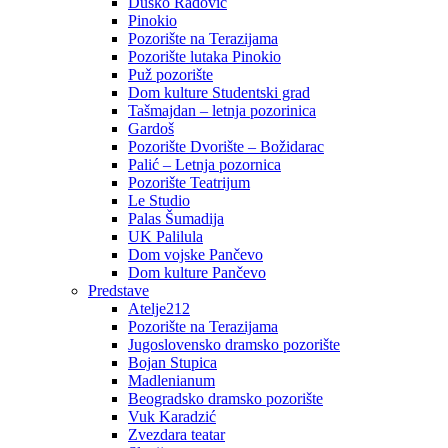
Duško Radović
Pinokio
Pozorište na Terazijama
Pozorište lutaka Pinokio
Puž pozorište
Dom kulture Studentski grad
Tašmajdan – letnja pozorinica
Gardoš
Pozorište Dvorište – Božidarac
Palić – Letnja pozornica
Pozorište Teatrijum
Le Studio
Palas Šumadija
UK Palilula
Dom vojske Pančevo
Dom kulture Pančevo
Predstave
Atelje212
Pozorište na Terazijama
Jugoslovensko dramsko pozorište
Bojan Stupica
Madlenianum
Beogradsko dramsko pozorište
Vuk Karadzić
Zvezdara teatar