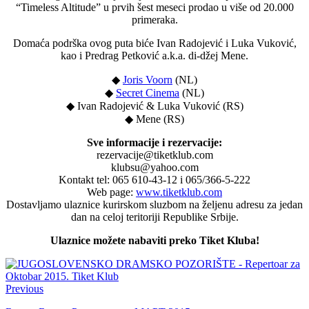
“Timeless Altitude” u prvih šest meseci prodao u više od 20.000
primeraka.
Domaća podrška ovog puta biće Ivan Radojević i Luka Vuković,
kao i Predrag Petković a.k.a. di-džej Mene.
◆
Joris Voorn
(NL)
◆
Secret Cinema
(NL)
◆ Ivan Radojević & Luka Vuković (RS)
◆ Mene (RS)
Sve informacije i rezervacije:
rezervacije@tiketklub.com
klubsu@yahoo.com
Kontakt tel: 065 610-43-12 i 065/366-5-222
Web page:
www.tiketklub.com
Dostavljamo ulaznice kurirskom sluzbom na željenu adresu za jedan
dan na celoj teritoriji Republike Srbije.
Ulaznice možete nabaviti preko Tiket Kluba!
Previous