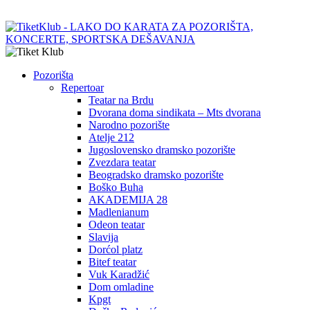
Pozorišta
Repertoar
Teatar na Brdu
Dvorana doma sindikata – Mts dvorana
Narodno pozorište
Atelje 212
Jugoslovensko dramsko pozorište
Zvezdara teatar
Beogradsko dramsko pozorište
Boško Buha
AKADEMIJA 28
Madlenianum
Odeon teatar
Slavija
Dorćol platz
Bitef teatar
Vuk Karadžić
Dom omladine
Kpgt