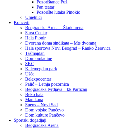
Pozorištance Puž
Pan teatar
Pozorište lutaka Pinokio
Umetnici
Koncerti
Beogradska Arena – Štark arena
Sava Centar
Hala Pionir
Dvorana doma sindikata – Mts dvorana
Hala sportova Novi Beograd – Ranko Žeravica
Tašmajdan
Dom omladine
SKC
Kalemegdan park
Ušće
Belexpocentar
Palić – Letnja pozornica
Beogradska tvrdjava – kk Partizan
Beko hala
Marakana
Spens – Novi Sad
Dom vojske Pančevo
Dom kulture Pančevo
Sportski dogadjaji
Beogradska Arena