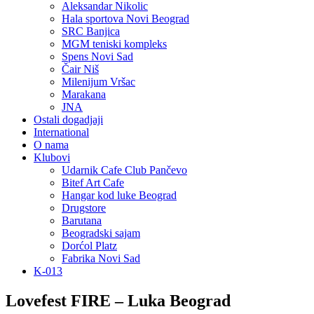
Aleksandar Nikolic
Hala sportova Novi Beograd
SRC Banjica
MGM teniski kompleks
Spens Novi Sad
Čair Niš
Milenijum Vršac
Marakana
JNA
Ostali dogadjaji
International
O nama
Klubovi
Udarnik Cafe Club Pančevo
Bitef Art Cafe
Hangar kod luke Beograd
Drugstore
Barutana
Beogradski sajam
Dorćol Platz
Fabrika Novi Sad
K-013
Lovefest FIRE – Luka Beograd