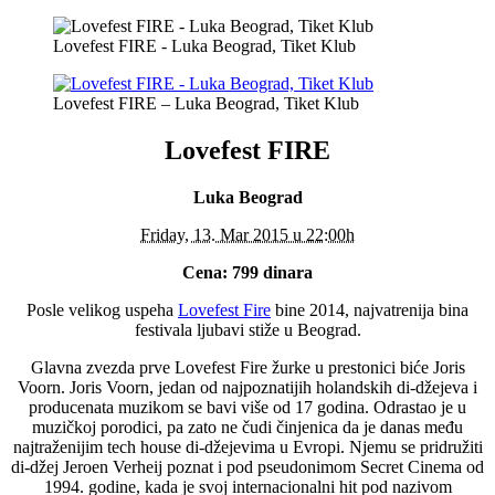
Lovefest FIRE - Luka Beograd, Tiket Klub
Lovefest FIRE – Luka Beograd, Tiket Klub
Lovefest FIRE
Luka Beograd
Friday, 13. Mar 2015 u 22:00h
Cena: 799 dinara
Posle velikog uspeha
Lovefest Fire
bine 2014, najvatrenija bina
festivala ljubavi stiže u Beograd.
Glavna zvezda prve Lovefest Fire žurke u prestonici biće Joris
Voorn. Joris Voorn, jedan od najpoznatijih holandskih di-džejeva i
producenata muzikom se bavi više od 17 godina. Odrastao je u
muzičkoj porodici, pa zato ne čudi činjenica da je danas među
najtraženijim tech house di-džejevima u Evropi. Njemu se pridružiti
di-džej Jeroen Verheij poznat i pod pseudonimom Secret Cinema od
1994. godine, kada je svoj internacionalni hit pod nazivom