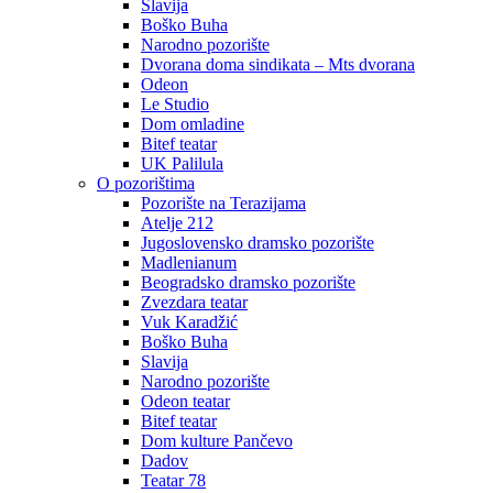
Slavija
Boško Buha
Narodno pozorište
Dvorana doma sindikata – Mts dvorana
Odeon
Le Studio
Dom omladine
Bitef teatar
UK Palilula
O pozorištima
Pozorište na Terazijama
Atelje 212
Jugoslovensko dramsko pozorište
Madlenianum
Beogradsko dramsko pozorište
Zvezdara teatar
Vuk Karadžić
Boško Buha
Slavija
Narodno pozorište
Odeon teatar
Bitef teatar
Dom kulture Pančevo
Dadov
Teatar 78