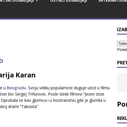
RTSKI DOGADJAJI
OSTALI DOGADJAJI
INTERNATION
IZAB
Powe
PRE
rija Karan
ne u
Beogradu
. Svoju veliku popularnost duguje ulozi u filmu
ner bio Sergej Trifunovic. Posle slede filmovi “Jesen stize
 Oprobala se kao glumica i u inostranstvu gde je glumila u
Po
skoj drami “Taksista”.
REK