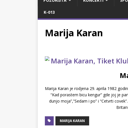
POZORIŠTA
KONCERTI
SPO
K-013
Marija Karan
Ma
Marija Karan je rodjena 29. aprila 1982 godi
“Kad porastem bicu kengur” gde joj je part
dunjo moja”,”Sedam i po” i “Cetvrti covek”.
Britan
MARIJA KARAN