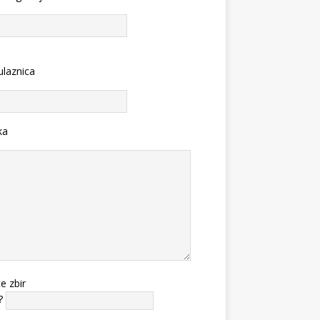
ulaznica
ka
te zbir
?