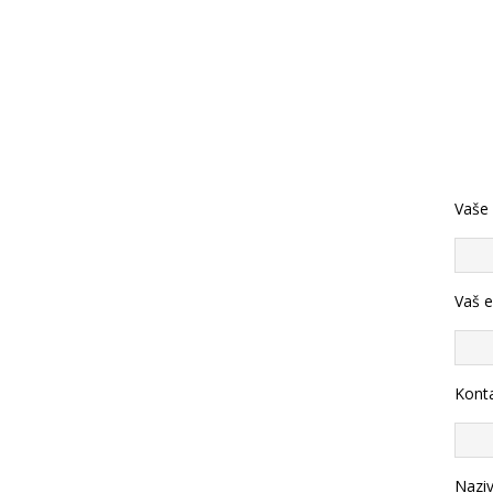
Vaše
Vaš e
Konta
Nazi