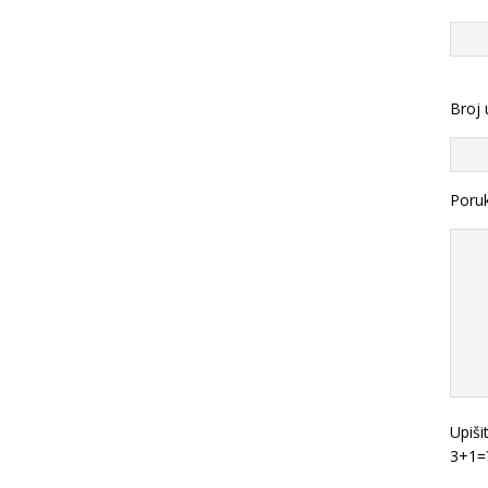
Broj 
Poru
Upiši
3+1=