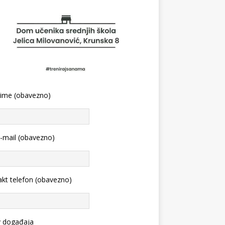
 ime (obavezno)
-mail (obavezno)
kt telefon (obavezno)
v događaja