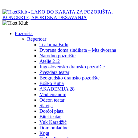
Pozorišta
Repertoar
Teatar na Brdu
Dvorana doma sindikata – Mts dvorana
Narodno pozorište
Atelje 212
Jugoslovensko dramsko pozorište
Zvezdara teatar
Beogradsko dramsko pozorište
Boško Buha
AKADEMIJA 28
Madlenianum
Odeon teatar
Slavija
Dorćol platz
Bitef teatar
Vuk Karadžić
Dom omladine
Kpgt