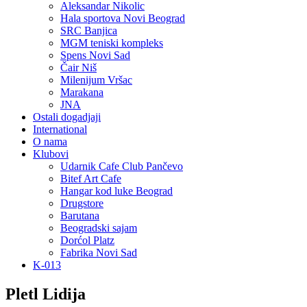
Aleksandar Nikolic
Hala sportova Novi Beograd
SRC Banjica
MGM teniski kompleks
Spens Novi Sad
Čair Niš
Milenijum Vršac
Marakana
JNA
Ostali dogadjaji
International
O nama
Klubovi
Udarnik Cafe Club Pančevo
Bitef Art Cafe
Hangar kod luke Beograd
Drugstore
Barutana
Beogradski sajam
Dorćol Platz
Fabrika Novi Sad
K-013
Pletl Lidija