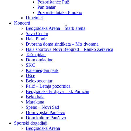
Pozorištance Puž
Pan teatar
Pozorište lutaka Pinokio
Umetnici
Koncerti
Beogradska Arena – Štark arena
Sava Centar
Hala Pionir
Dvorana doma sindikata – Mts dvorana
Hala sportova Novi Beograd – Ranko Žeravica
Tašmajdan
Dom omladine
SKC
Kalemegdan park
Ušće
Belexpocentar
Palić – Letnja pozornica
Beogradska tvrdjava – kk Partizan
Beko hala
Marakana
Spens – Novi Sad
Dom vojske Pančevo
Dom kulture Pančevo
Sportski dogadjaji
Beogradska Arena