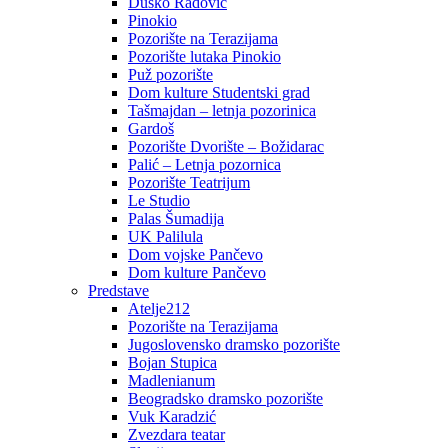
Duško Radović
Pinokio
Pozorište na Terazijama
Pozorište lutaka Pinokio
Puž pozorište
Dom kulture Studentski grad
Tašmajdan – letnja pozorinica
Gardoš
Pozorište Dvorište – Božidarac
Palić – Letnja pozornica
Pozorište Teatrijum
Le Studio
Palas Šumadija
UK Palilula
Dom vojske Pančevo
Dom kulture Pančevo
Predstave
Atelje212
Pozorište na Terazijama
Jugoslovensko dramsko pozorište
Bojan Stupica
Madlenianum
Beogradsko dramsko pozorište
Vuk Karadzić
Zvezdara teatar