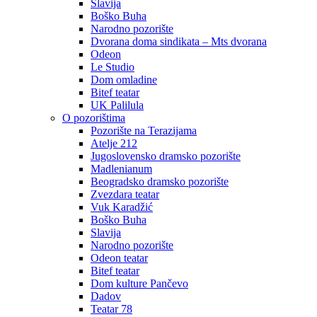
Slavija
Boško Buha
Narodno pozorište
Dvorana doma sindikata – Mts dvorana
Odeon
Le Studio
Dom omladine
Bitef teatar
UK Palilula
O pozorištima
Pozorište na Terazijama
Atelje 212
Jugoslovensko dramsko pozorište
Madlenianum
Beogradsko dramsko pozorište
Zvezdara teatar
Vuk Karadžić
Boško Buha
Slavija
Narodno pozorište
Odeon teatar
Bitef teatar
Dom kulture Pančevo
Dadov
Teatar 78