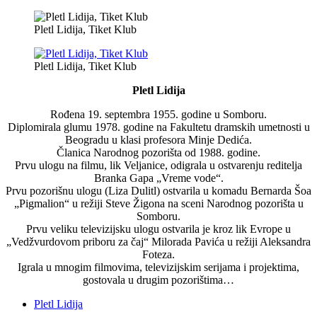
Pletl Lidija, Tiket Klub
Pletl Lidija, Tiket Klub
Pletl Lidija
Rođena 19. septembra 1955. godine u Somboru.
Diplomirala glumu 1978. godine na Fakultetu dramskih umetnosti u
Beogradu u klasi profesora Minje Dedića.
Članica Narodnog pozorišta od 1988. godine.
Prvu ulogu na filmu, lik Veljanice, odigrala u ostvarenju reditelja
Branka Gapa „Vreme vode“.
Prvu pozorišnu ulogu (Liza Dulitl) ostvarila u komadu Bernarda Šoa
„Pigmalion“ u režiji Steve Žigona na sceni Narodnog pozorišta u
Somboru.
Prvu veliku televizijsku ulogu ostvarila je kroz lik Evrope u
„Vedžvurdovom priboru za čaj“ Milorada Pavića u režiji Aleksandra
Foteza.
Igrala u mnogim filmovima, televizijskim serijama i projektima,
gostovala u drugim pozorištima…
Pletl Lidija