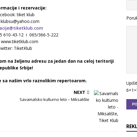
rmacije i rezervacije:
cebook: tiket klub
Poru
: klubsu@yahoo.com
acije@tiketklub.com
065 610-43-12 i 065/366-5-222
: www.tiketklub.com
witter: TiketKlub
m na željenu adresu za jedan dan na celoj teritoriji
epublike Srbije!
te sa našim vrlo raznolikim repertoarom.
Upiši
6+1=
NEXT
Savamalsko kulturno leto – Miksalište
REK