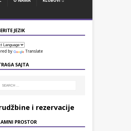
L
O NAMA
KLUBOVI
ERITE JEZIK
red by
Translate
TRAGA SAJTA
rudžbine i rezervacije
LAMNI PROSTOR