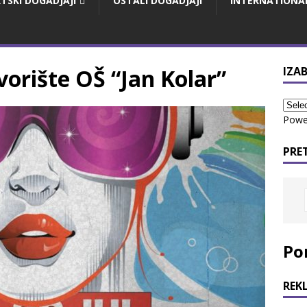
TSKI DOGADJAJI
OSTALI DOGADJAJI
INTERNATIONA
vorište OŠ “Jan Kolar”
IZAB
Powe
PRE
Po
REK