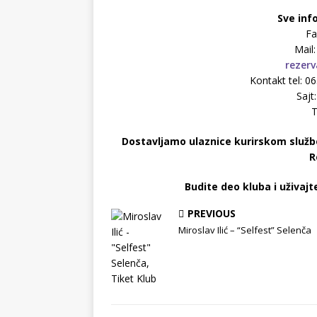
Sve info
Fa
Mail
rezerv
Kontakt tel: 
Sajt
T
Dostavljamo ulaznice kurirskom službo
R
Budite deo kluba i uživaj
PREVIOUS
Miroslav Ilić – “Selfest” Selenča