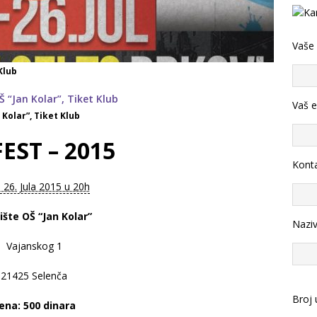
Vaše
Klub
Vaš e
 Kolar”, Tiket Klub
EST – 2015
Konta
– 26. Jula 2015 u 20h
ište OŠ “Jan Kolar”
Nazi
Vajanskog 1
21425 Selenča
Broj 
ena: 500 dinara