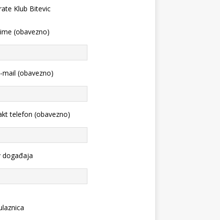
 ime (obavezno)
-mail (obavezno)
kt telefon (obavezno)
v događaja
ulaznica