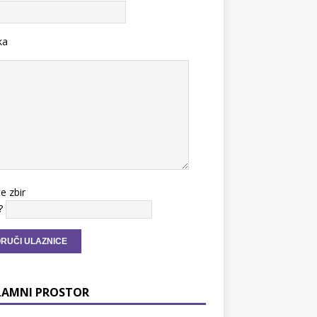
ka
te zbir
?
LAMNI PROSTOR