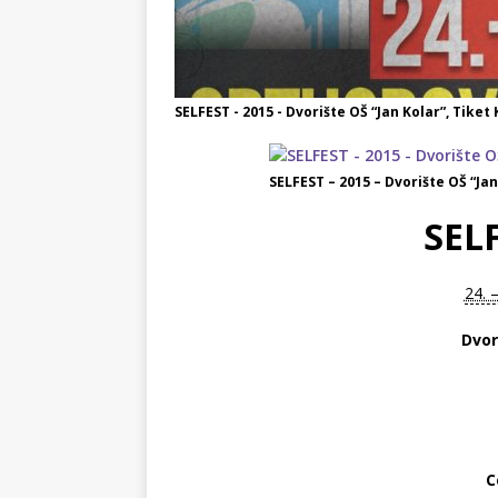
SELFEST - 2015 - Dvorište OŠ “Jan Kolar”, Tiket 
SELFEST – 2015 – Dvorište OŠ “Jan
SELF
24. 
Dvor
C