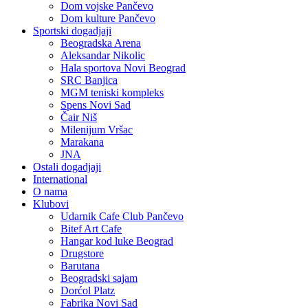
Dom vojske Pančevo
Dom kulture Pančevo
Sportski dogadjaji
Beogradska Arena
Aleksandar Nikolic
Hala sportova Novi Beograd
SRC Banjica
MGM teniski kompleks
Spens Novi Sad
Čair Niš
Milenijum Vršac
Marakana
JNA
Ostali dogadjaji
International
O nama
Klubovi
Udarnik Cafe Club Pančevo
Bitef Art Cafe
Hangar kod luke Beograd
Drugstore
Barutana
Beogradski sajam
Dorćol Platz
Fabrika Novi Sad