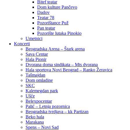
Bitef teatar
Dom kulture Pančevo
Dadov
Teatar 78
Pozorištance Puž
Pan teatar
Pozorište lutaka Pinokio
Umetnici
Koncerti
Beogradska Arena – Štark arena
Sava Centar
Hala Pionir
Dvorana doma sindikata – Mts dvorana
Hala sportova Novi Beograd – Ranko Žeravica
Tašmajdan
Dom omladine
SKC
Kalemegdan park
Ušće
Belexpocentar
Palić – Letnja pozornica
Beogradska tvrdjava – kk Partizan
Beko hala
Marakana
Spens – Novi Sad