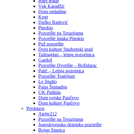
Bitef teatar
Vuk Karadžić
Dom omladine
Kpgt
Duško Radović
Pinokio
Pozorište na Terazijama
Pozorište lutaka Pinokio
Puž pozorište
Dom kulture Studentski grad
Tašmajdan – letnja pozorinica
Gardoš
Pozorište Dvorište – Božidarac
Palić – Letnja pozornica
Pozorište Teatrijum
Le Studio
Palas Šumadija
UK Palilula
Dom vojske Pančevo
Dom kulture Pančevo
Predstave
Atelje212
Pozorište na Terazijama
Jugoslovensko dramsko pozorište
Bojan Stupica