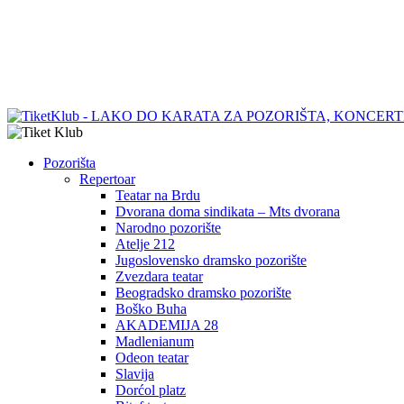
Pozorišta
Repertoar
Teatar na Brdu
Dvorana doma sindikata – Mts dvorana
Narodno pozorište
Atelje 212
Jugoslovensko dramsko pozorište
Zvezdara teatar
Beogradsko dramsko pozorište
Boško Buha
AKADEMIJA 28
Madlenianum
Odeon teatar
Slavija
Dorćol platz