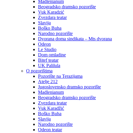
Madlenianum
Beogradsko dramsko pozorište
Vuk Karadzić
Zvezdara teatar
Slavija
Boško Buha
Narodno pozorište
Dvorana doma sindikata – Mts dvorana
Odeon
Le Studio
Dom omladine
Bitef teatar
UK Palilula
O pozorištima
Pozorište na Terazijama
Atelje 212
Jugoslovensko dramsko pozorište
Madlenianum
Beogradsko dramsko pozorište
Zvezdara teatar
Vuk Karadžić
Boško Buha
Slavija
Narodno pozorište
Odeon teatar