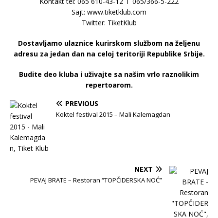
Kontakt tel: 065 610-43-12 i 065/366-5-222
Sajt: www.tiketklub.com
Twitter: TiketKlub
Dostavljamo ulaznice kurirskom službom na željenu
adresu za jedan dan na celoj teritoriji Republike Srbije.
Budite deo kluba i uživajte sa našim vrlo raznolikim
repertoarom.
PREVIOUS
Koktel festival 2015 – Mali Kalemagdan
NEXT
PEVAJ BRATE – Restoran “TOPČIDERSKA NOĆ”