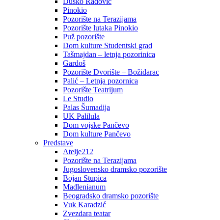
Duško Radović
Pinokio
Pozorište na Terazijama
Pozorište lutaka Pinokio
Puž pozorište
Dom kulture Studentski grad
Tašmajdan – letnja pozorinica
Gardoš
Pozorište Dvorište – Božidarac
Palić – Letnja pozornica
Pozorište Teatrijum
Le Studio
Palas Šumadija
UK Palilula
Dom vojske Pančevo
Dom kulture Pančevo
Predstave
Atelje212
Pozorište na Terazijama
Jugoslovensko dramsko pozorište
Bojan Stupica
Madlenianum
Beogradsko dramsko pozorište
Vuk Karadzić
Zvezdara teatar