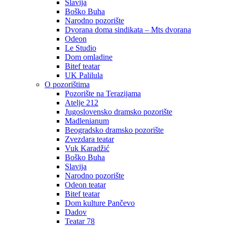
Slavija
Boško Buha
Narodno pozorište
Dvorana doma sindikata – Mts dvorana
Odeon
Le Studio
Dom omladine
Bitef teatar
UK Palilula
O pozorištima
Pozorište na Terazijama
Atelje 212
Jugoslovensko dramsko pozorište
Madlenianum
Beogradsko dramsko pozorište
Zvezdara teatar
Vuk Karadžić
Boško Buha
Slavija
Narodno pozorište
Odeon teatar
Bitef teatar
Dom kulture Pančevo
Dadov
Teatar 78