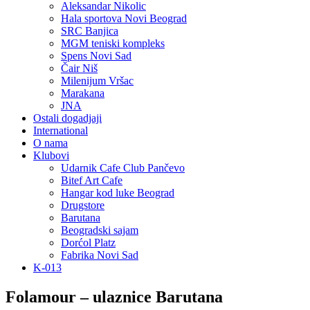
Aleksandar Nikolic
Hala sportova Novi Beograd
SRC Banjica
MGM teniski kompleks
Spens Novi Sad
Čair Niš
Milenijum Vršac
Marakana
JNA
Ostali dogadjaji
International
O nama
Klubovi
Udarnik Cafe Club Pančevo
Bitef Art Cafe
Hangar kod luke Beograd
Drugstore
Barutana
Beogradski sajam
Dorćol Platz
Fabrika Novi Sad
K-013
Folamour – ulaznice Barutana