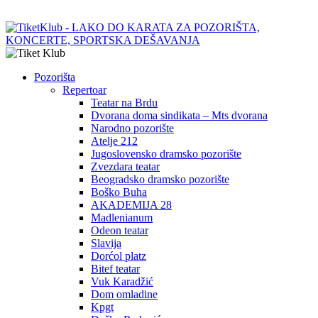
Pozorišta
Repertoar
Teatar na Brdu
Dvorana doma sindikata – Mts dvorana
Narodno pozorište
Atelje 212
Jugoslovensko dramsko pozorište
Zvezdara teatar
Beogradsko dramsko pozorište
Boško Buha
AKADEMIJA 28
Madlenianum
Odeon teatar
Slavija
Dorćol platz
Bitef teatar
Vuk Karadžić
Dom omladine
Kpgt