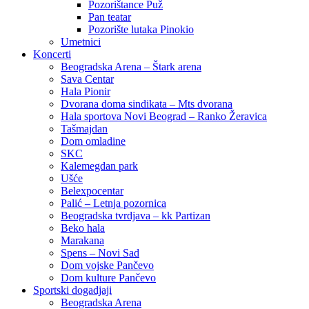
Pozorištance Puž
Pan teatar
Pozorište lutaka Pinokio
Umetnici
Koncerti
Beogradska Arena – Štark arena
Sava Centar
Hala Pionir
Dvorana doma sindikata – Mts dvorana
Hala sportova Novi Beograd – Ranko Žeravica
Tašmajdan
Dom omladine
SKC
Kalemegdan park
Ušće
Belexpocentar
Palić – Letnja pozornica
Beogradska tvrdjava – kk Partizan
Beko hala
Marakana
Spens – Novi Sad
Dom vojske Pančevo
Dom kulture Pančevo
Sportski dogadjaji
Beogradska Arena