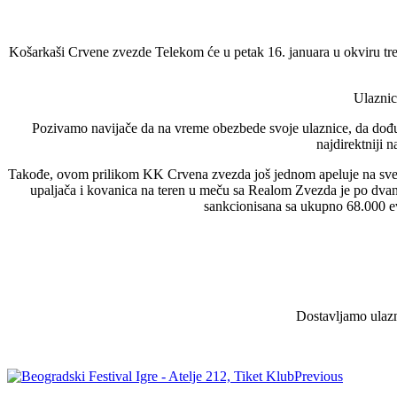
Košarkaši Crvene zvezde Telekom će u petak 16. januara u okviru tre
Ulaznic
Pozivamo navijače da na vreme obezbede svoje ulaznice, da dođ
najdirektniji 
Takođe, ovom prilikom KK Crvena zvezda još jednom apeluje na sve nav
upaljača i kovanica na teren u meču sa Realom Zvezda je po dvan
sankcionisana sa ukupno 68.000 evr
Dostavljamo ulazni
Previous