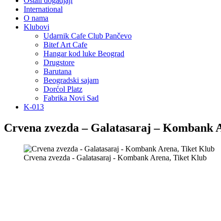
Ostali dogadjaji
International
O nama
Klubovi
Udarnik Cafe Club Pančevo
Bitef Art Cafe
Hangar kod luke Beograd
Drugstore
Barutana
Beogradski sajam
Dorćol Platz
Fabrika Novi Sad
K-013
Crvena zvezda – Galatasaraj – Kombank 
Crvena zvezda - Galatasaraj - Kombank Arena, Tiket Klub