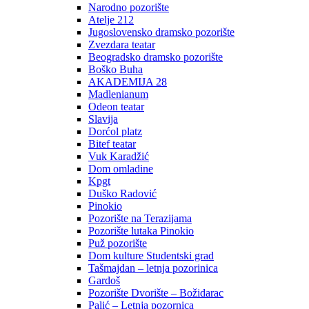
Narodno pozorište
Atelje 212
Jugoslovensko dramsko pozorište
Zvezdara teatar
Beogradsko dramsko pozorište
Boško Buha
AKADEMIJA 28
Madlenianum
Odeon teatar
Slavija
Dorćol platz
Bitef teatar
Vuk Karadžić
Dom omladine
Kpgt
Duško Radović
Pinokio
Pozorište na Terazijama
Pozorište lutaka Pinokio
Puž pozorište
Dom kulture Studentski grad
Tašmajdan – letnja pozorinica
Gardoš
Pozorište Dvorište – Božidarac
Palić – Letnja pozornica