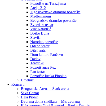
Pozorište na Terazijama
Atelje 212
Jugoslovensko dramsko pozorište
Madlenianum
Beogradsko dramsko pozorište
Zvezdara teatar
Vuk Karadžić
Boško Buha
Slavija
Narodno pozorište
Odeon teatar
Bitef teatar
Dom kulture Pančevo
Dadov
Teatar 78
Pozorištance Puž
Pan teatar
Pozorište lutaka Pinokio
Umetnici
Koncerti
Beogradska Arena – Štark arena
Sava Centar
Hala Pionir
Dvorana doma sindikata – Mts dvorana
Hala sportova Novi Beograd – Ranko Žeravica