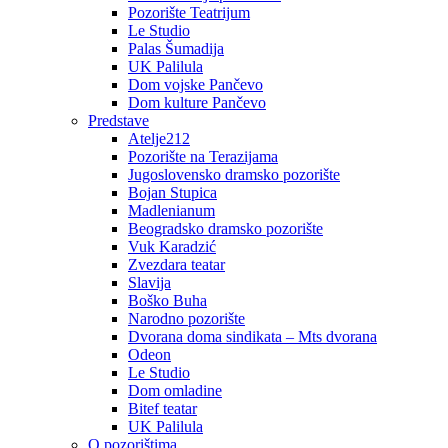
Pozorište Teatrijum
Le Studio
Palas Šumadija
UK Palilula
Dom vojske Pančevo
Dom kulture Pančevo
Predstave
Atelje212
Pozorište na Terazijama
Jugoslovensko dramsko pozorište
Bojan Stupica
Madlenianum
Beogradsko dramsko pozorište
Vuk Karadzić
Zvezdara teatar
Slavija
Boško Buha
Narodno pozorište
Dvorana doma sindikata – Mts dvorana
Odeon
Le Studio
Dom omladine
Bitef teatar
UK Palilula
O pozorištima