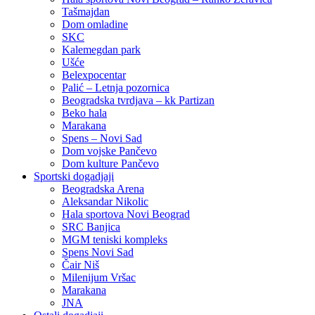
Tašmajdan
Dom omladine
SKC
Kalemegdan park
Ušće
Belexpocentar
Palić – Letnja pozornica
Beogradska tvrdjava – kk Partizan
Beko hala
Marakana
Spens – Novi Sad
Dom vojske Pančevo
Dom kulture Pančevo
Sportski dogadjaji
Beogradska Arena
Aleksandar Nikolic
Hala sportova Novi Beograd
SRC Banjica
MGM teniski kompleks
Spens Novi Sad
Čair Niš
Milenijum Vršac
Marakana
JNA