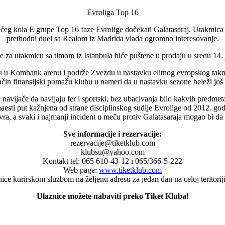
Evroliga Top 16
ćeg kola E grupe Top 16 faze Evrolige dočekati Galatasaraj. Utakmica 
prethodni duel sa Realom iz Madrida vlada ogromno interesovanje.
e za utakmicu sa timom iz Istanbula biće puštene u prodaju u sredu 14. 
u u Kombank arenu i podrže Zvezdu u nastavku elitnog evropskog tak
način finansijski pomažu klubu u nameri da u nastavku sezone beleži još b
ijače da navijaju fer i sportski, bez ubacivanja bilo kakvih predmeta n
aesti put kažnjena od strane disciplinskog sudije Evrolige od 2012. 
a, a svaki i najmanji incident u meču protiv Galatasaraja mogao bi da
Sve informacije i rezervacije:
rezervacije@tiketklub.com
klubsu@yahoo.com
Kontakt tel: 065 610-43-12 i 065/366-5-222
Web page:
www.tiketklub.com
ce kurirskom sluzbom na željenu adresu za jedan dan na celoj teritorij
Ulaznice možete nabaviti preko Tiket Kluba!