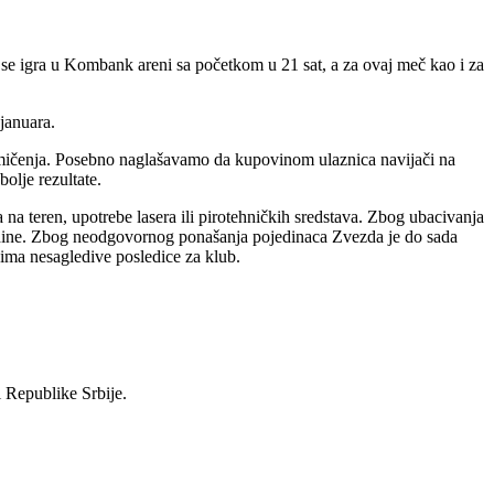
se igra u Kombank areni sa početkom u 21 sat, a za ovaj meč kao i za
januara.
mičenja. Posebno naglašavamo da kupovinom ulaznica navijači na
olje rezultate.
a teren, upotrebe lasera ili pirotehničkih sredstava. Zbog ubacivanja
godine. Zbog neodgovornog ponašanja pojedinaca Zvezda je do sada
 ima nesagledive posledice za klub.
i Republike Srbije.