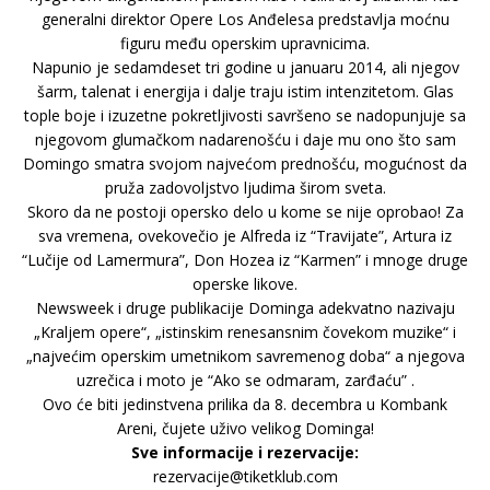
generalni direktor Opere Los Anđelesa predstavlja moćnu
figuru među operskim upravnicima.
Napunio je sedamdeset tri godine u januaru 2014, ali njegov
šarm, talenat i energija i dalje traju istim intenzitetom. Glas
tople boje i izuzetne pokretljivosti savršeno se nadopunjuje sa
njegovom glumačkom nadarenošću i daje mu ono što sam
Domingo smatra svojom najvećom prednošću, mogućnost da
pruža zadovoljstvo ljudima širom sveta.
Skoro da ne postoji opersko delo u kome se nije oprobao! Za
sva vremena, ovekovečio je Alfreda iz “Travijate”, Artura iz
“Lučije od Lamermura”, Don Hozea iz “Karmen” i mnoge druge
operske likove.
Newsweek i druge publikacije Dominga adekvatno nazivaju
„Kraljem opere“, „istinskim renesansnim čovekom muzike“ i
„najvećim operskim umetnikom savremenog doba“ a njegova
uzrečica i moto je “Ako se odmaram, zarđaću” .
Ovo će biti jedinstvena prilika da 8. decembra u Kombank
Areni, čujete uživo velikog Dominga!
Sve informacije i rezervacije:
rezervacije@tiketklub.com