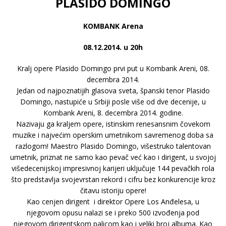
PLASIDO DOMINGO
KOMBANK Arena
08.12.2014. u 20h
Kralj opere Plasido Domingo prvi put u Kombank Areni, 08.
decembra 2014.
Jedan od najpoznatijih glasova sveta, španski tenor Plasido
Domingo, nastupiće u Srbiji posle više od dve decenije, u
Kombank Areni, 8. decembra 2014. godine.
Nazivaju ga kraljem opere, istinskim renesansnim čovekom
muzike i najvećim operskim umetnikom savremenog doba sa
razlogom! Maestro Plasido Domingo, višestruko talentovan
umetnik, priznat ne samo kao pevač već kao i dirigent, u svojoj
višedecenijskoj impresivnoj karijeri uključuje 144 pevačkih rola
što predstavlja svojevrstan rekord i cifru bez konkurencije kroz
čitavu istoriju opere!
Kao cenjen dirigent i direktor Opere Los Anđelesa, u
njegovom opusu nalazi se i preko 500 izvođenja pod
njegovom dirigentskom palicom kao i veliki broj albuma. Kao