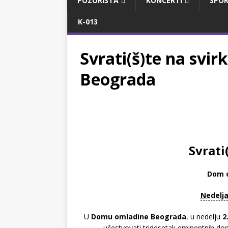
POZORIŠTA
KONCERTI
SPOR
K-013
Svrati(š)te na svi
Beograda
Svrati
Dom 
Nedelja
U
Domu omladine Beograda
, u nedelju
2
učestvovati tridesetak eminentnih do