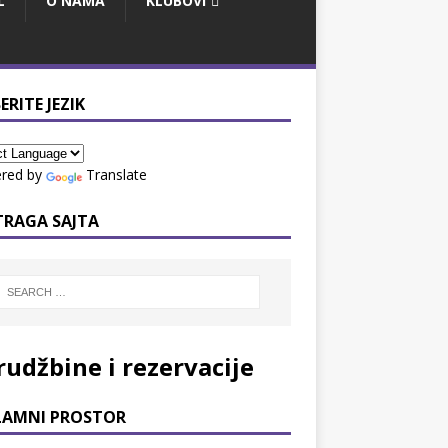
L
O NAMA
KLUBOVI
ERITE JEZIK
red by
Translate
TRAGA SAJTA
rudžbine i rezervacije
LAMNI PROSTOR