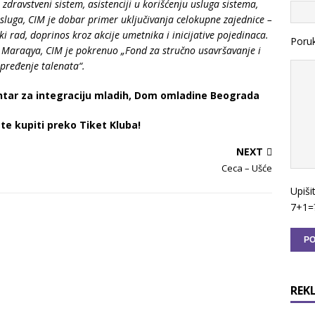
 zdravstveni sistem, asistenciji u korišćenju usluga sistema,
usluga, CIM je dobar primer uključivanja celokupne zajednice –
i rad, doprinos kroz akcije umetnika i inicijative pojedinaca.
Poru
m Maraqya, CIM je pokrenuo
„Fond za stručno usavršavanje i
pređenje talenata“.
entar za integraciju mladih, Dom omladine Beograda
e kupiti preko Tiket Kluba!
NEXT
Ceca – Ušće
Upiši
7+1=
REK