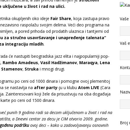
uključene u život i rad na ulici.
metnika okupljenih oko ideje
Fair Share
, koja zastupa pravo
Vaše
i nezavisno raspolažu svojim delima. Veći deo programa na
imljen, a pored prihoda od prodatih ulaznica i tantjemi od
u za stručno usavršavanje i unapređenje talenata“
Vaš e
za integraciju mladih
.
 će nastupiti beogradska jazz elita i najpopularniji pop-
ć
,
Rambo Amadeus
,
Vasil Hadžimanov
,
Maraqya
,
Lena
Konta
a Stamenov
,
Struka
i mnogi drugi.
ogramu po ceni od 1000 dinara i pomogne ovoj plemenitoj
ma se nastavlja na
after party
-ju u klubu
Atom LIVE
(Cara
Nazi
. Zainteresovani koji žele da prisustvuju na oba događaja
karte po ceni od 1500 dinara.
već punih 9 godina radi sa decom uključenom u život i rad na
atišta, a Dnevni centar za decu je CIM otvorio 2009
. godine.
Broj 
agođenu podršku
ovoj deci – kako u zadovoljavanju osnovnih