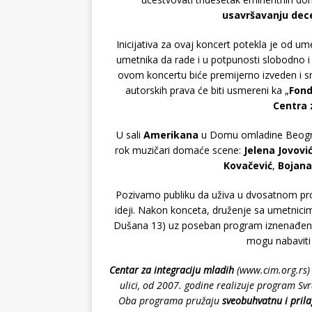
usavršavanju dece 
Inicijativa za ovaj koncert potekla je od u
umetnika da rade i u potpunosti slobodno 
ovom koncertu biće premijerno izveden i sn
autorskih prava će biti usmereni ka „
Fond
Centra 
U sali
Amerikana
u Domu omladine Beograda
rok muzičari domaće scene:
Jelena Jovovi
Kovačević
,
Bojan
Pozivamo publiku da uživa u dvosatnom pr
ideji. Nakon konceta, druženje sa umetnici
Dušana 13) uz poseban program iznenađenja
mogu nabaviti 
Centar za integraciju mladih
(www.cim.org.rs) 
ulici, od 2007. godine realizuje program Svr
Oba programa pružaju
sveobuhvatnu i pril