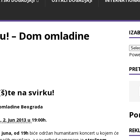
TSKI DOGADJAJI
OSTALI DOGADJAJI
INTERNATIONA
rku! – Dom omladine
IZAB
Powe
PRE
(š)te na svirku!
omladine Beograda
Po
, 2. Jun 2013 u
19:00h.
REK
. juna, od 19h
biće održan humanitarni koncert u kojem će
maćih muzičara, a sav prihod namenjen je
stručnom