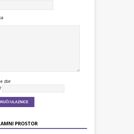
ka
te zbir
?
LAMNI PROSTOR