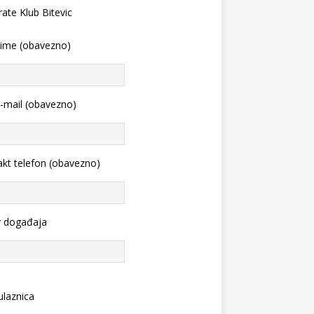
 ime (obavezno)
-mail (obavezno)
kt telefon (obavezno)
v događaja
ulaznica