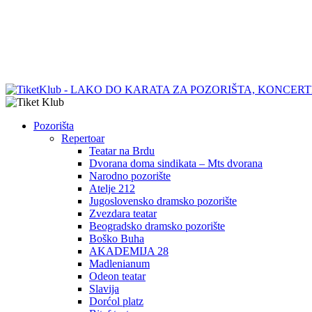
Pozorišta
Repertoar
Teatar na Brdu
Dvorana doma sindikata – Mts dvorana
Narodno pozorište
Atelje 212
Jugoslovensko dramsko pozorište
Zvezdara teatar
Beogradsko dramsko pozorište
Boško Buha
AKADEMIJA 28
Madlenianum
Odeon teatar
Slavija
Dorćol platz