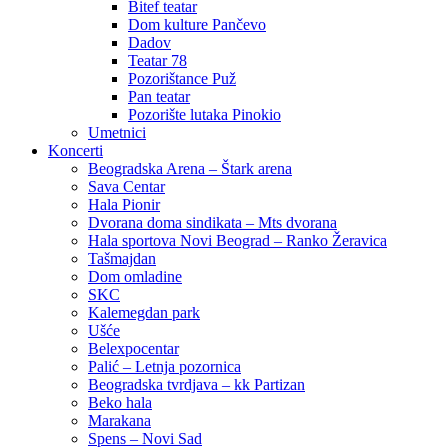
Bitef teatar
Dom kulture Pančevo
Dadov
Teatar 78
Pozorištance Puž
Pan teatar
Pozorište lutaka Pinokio
Umetnici
Koncerti
Beogradska Arena – Štark arena
Sava Centar
Hala Pionir
Dvorana doma sindikata – Mts dvorana
Hala sportova Novi Beograd – Ranko Žeravica
Tašmajdan
Dom omladine
SKC
Kalemegdan park
Ušće
Belexpocentar
Palić – Letnja pozornica
Beogradska tvrdjava – kk Partizan
Beko hala
Marakana
Spens – Novi Sad