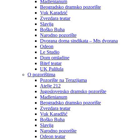
Madlenianum
Beogradsko dramsko pozorište
Vuk Karadzić
Zvezdara teatar
Slavija
Boško Buha
Narodno pozorište
Dvorana doma sindikata – Mts dvorana
Odeon
Le Studio
Dom omladine
Bitef teatar
UK Palilula
O pozorištima
Pozorište na Terazijama
Atelje 212
Jugoslovensko dramsko pozorište
Madlenianum
Beogradsko dramsko pozorište
Zvezdara teatar
Vuk Karadžić
Boško Buha
Slavija
Narodno pozorište
Odeon teatar