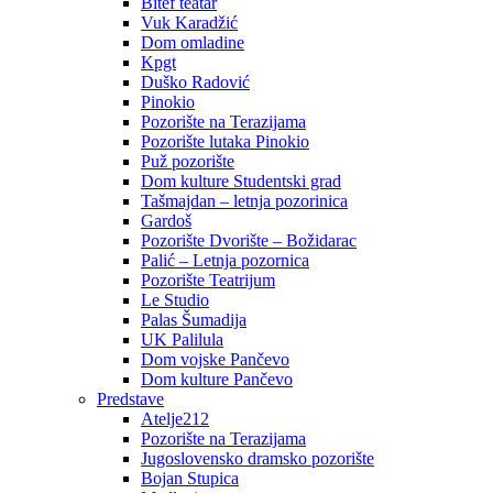
Bitef teatar
Vuk Karadžić
Dom omladine
Kpgt
Duško Radović
Pinokio
Pozorište na Terazijama
Pozorište lutaka Pinokio
Puž pozorište
Dom kulture Studentski grad
Tašmajdan – letnja pozorinica
Gardoš
Pozorište Dvorište – Božidarac
Palić – Letnja pozornica
Pozorište Teatrijum
Le Studio
Palas Šumadija
UK Palilula
Dom vojske Pančevo
Dom kulture Pančevo
Predstave
Atelje212
Pozorište na Terazijama
Jugoslovensko dramsko pozorište
Bojan Stupica