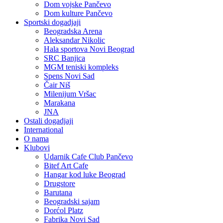
Dom vojske Pančevo
Dom kulture Pančevo
Sportski dogadjaji
Beogradska Arena
Aleksandar Nikolic
Hala sportova Novi Beograd
SRC Banjica
MGM teniski kompleks
Spens Novi Sad
Čair Niš
Milenijum Vršac
Marakana
JNA
Ostali dogadjaji
International
O nama
Klubovi
Udarnik Cafe Club Pančevo
Bitef Art Cafe
Hangar kod luke Beograd
Drugstore
Barutana
Beogradski sajam
Dorćol Platz
Fabrika Novi Sad