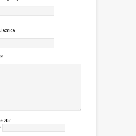
ulaznica
ka
te zbir
?