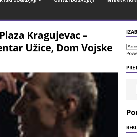
RTSKI DOGADJAJI
OSTALI DOGADJAJI
INTERNATION
laza Kragujevac –
IZAB
entar Užice, Dom Vojske
Powe
PRE
Po
REK