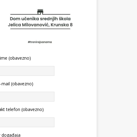
 ime (obavezno)
-mail (obavezno)
kt telefon (obavezno)
v događaja