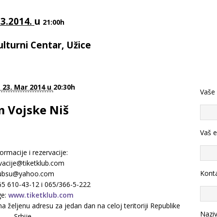
03.2014.
u
21:00h
ulturni Centar, Užice
 23. Mar 2014 u
20:30h
Vaše
 Vojske Niš
Vaš e
ormacije i rezervacije:
vacije@tiketklub.com
Konta
lubsu@yahoo.com
065 610-43-12 i 065/366-5-222
ge:
www.tiketklub.com
željenu adresu za jedan dan na celoj teritoriji Republike
Nazi
Srbije.