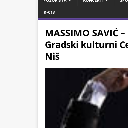
POZORIŠTA
KONCERTI
SPO
K-013
MASSIMO SAVIĆ – P
Gradski kulturni C
Niš