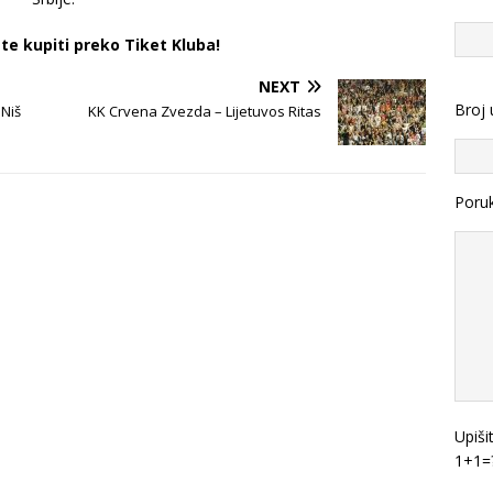
e kupiti preko Tiket Kluba!
NEXT
Broj 
 Niš
KK Crvena Zvezda – Lijetuvos Ritas
Poru
Upiši
1+1=