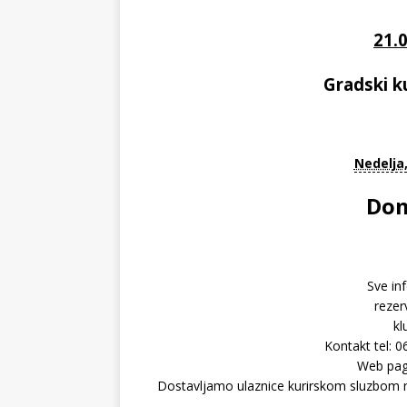
21.
Gradski k
Nedelja,
Dom
Sve inf
rezer
k
Kontakt tel: 
Web pa
Dostavljamo ulaznice kurirskom sluzbom na 