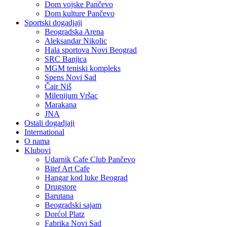
Dom vojske Pančevo
Dom kulture Pančevo
Sportski dogadjaji
Beogradska Arena
Aleksandar Nikolic
Hala sportova Novi Beograd
SRC Banjica
MGM teniski kompleks
Spens Novi Sad
Čair Niš
Milenijum Vršac
Marakana
JNA
Ostali dogadjaji
International
O nama
Klubovi
Udarnik Cafe Club Pančevo
Bitef Art Cafe
Hangar kod luke Beograd
Drugstore
Barutana
Beogradski sajam
Dorćol Platz
Fabrika Novi Sad