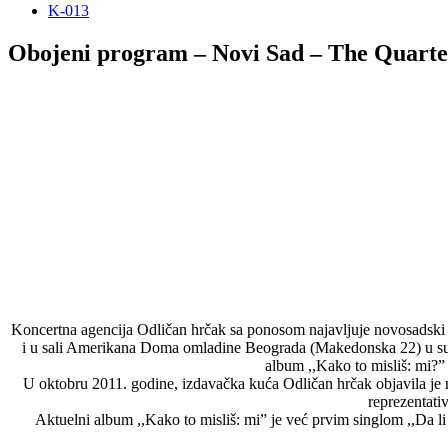
K-013
Obojeni program – Novi Sad – The Quarte
Koncertna agencija Odličan hrčak sa ponosom najavljuje novosadski 
i u sali Amerikana Doma omladine Beograda (Makedonska 22) u subot
album ,,Kako to misliš: mi?” (
U oktobru 2011. godine, izdavačka kuća Odličan hrčak objavila je r
reprezentati
Aktuelni album ,,Kako to misliš: mi” je već prvim singlom ,,Da li 