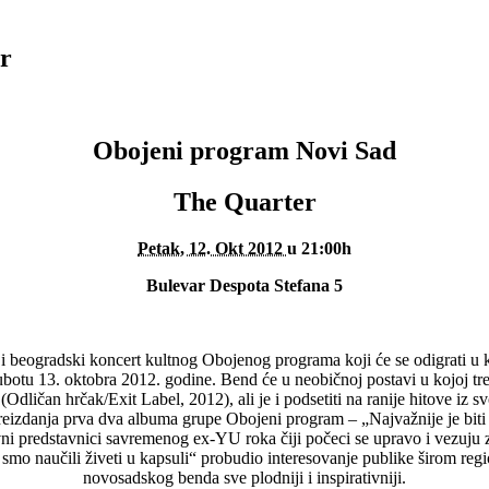
r
Obojeni program Novi Sad
The Quarter
Petak, 12. Okt 2012
u 21:00h
Bulevar Despota Stefana 5
i beogradski koncert kultnog Obojenog programa koji će se odigrati u 
u 13. oktobra 2012. godine. Bend će u neobičnoj postavi u kojoj trenut
Odličan hrčak/Exit Label, 2012), ali je i podsetiti na ranije hitove iz sv
eizdanja prva dva albuma grupe Obojeni program – „Najvažnije je biti z
vni predstavnici savremenog ex-YU roka čiji počeci se upravo i vezuju 
smo naučili živeti u kapsuli“ probudio interesovanje publike širom regi
novosadskog benda sve plodniji i inspirativniji.