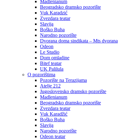
Madlenianum
Beogradsko dramsko pozorište
Vuk Karadzić
Zvezdara teatar
Slavija
Boško Buha
Narodno pozorište
Dvorana doma sindikata – Mts dvorana
Odeon
Le Studio
Dom omladine
Bitef teatar
UK Palilula
O pozorištima
Pozorište na Terazijama
Atelje 212
Jugoslovensko dramsko pozorište
Madlenianum
Beogradsko dramsko pozorište
Zvezdara teatar
Vuk Karadžić
Boško Buha
Slavija
Narodno pozorište
Odeon teatar