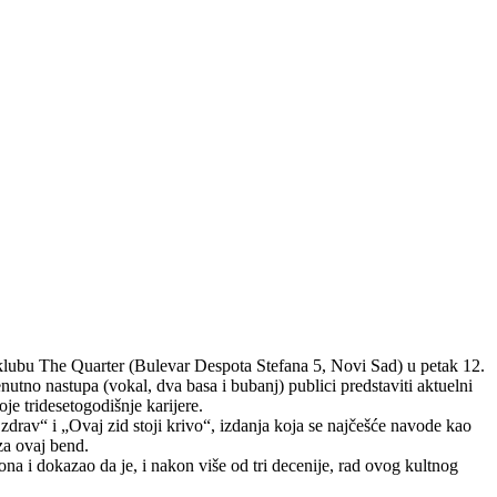
klubu The Quarter (Bulevar Despota Stefana 5, Novi Sad) u petak 12.
no nastupa (vokal, dva basa i bubanj) publici predstaviti aktuelni
oje tridesetogodišnje karijere.
drav“ i „Ovaj zid stoji krivo“, izdanja koja se najčešće navode kao
za ovaj bend.
ona i dokazao da je, i nakon više od tri decenije, rad ovog kultnog