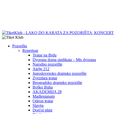
Pozorišta
Repertoar
Teatar na Brdu
Dvorana doma sindikata – Mts dvorana
Narodno pozorište
Atelje 212
Jugoslovensko dramsko pozorište
Zvezdara teatar
Beogradsko dramsko pozorište
Boško Buha
AKADEMIJA 28
Madlenianum
Odeon teatar
Slavija
Dorćol platz