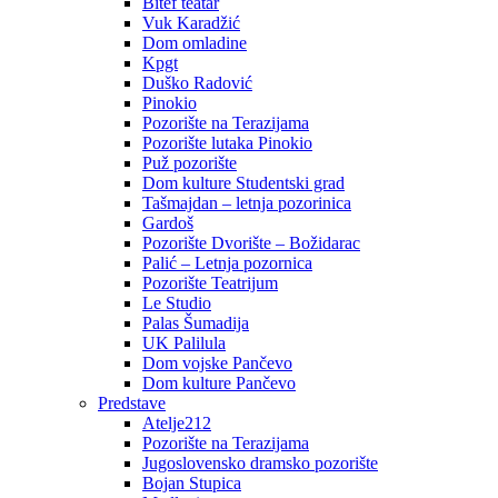
Bitef teatar
Vuk Karadžić
Dom omladine
Kpgt
Duško Radović
Pinokio
Pozorište na Terazijama
Pozorište lutaka Pinokio
Puž pozorište
Dom kulture Studentski grad
Tašmajdan – letnja pozorinica
Gardoš
Pozorište Dvorište – Božidarac
Palić – Letnja pozornica
Pozorište Teatrijum
Le Studio
Palas Šumadija
UK Palilula
Dom vojske Pančevo
Dom kulture Pančevo
Predstave
Atelje212
Pozorište na Terazijama
Jugoslovensko dramsko pozorište
Bojan Stupica