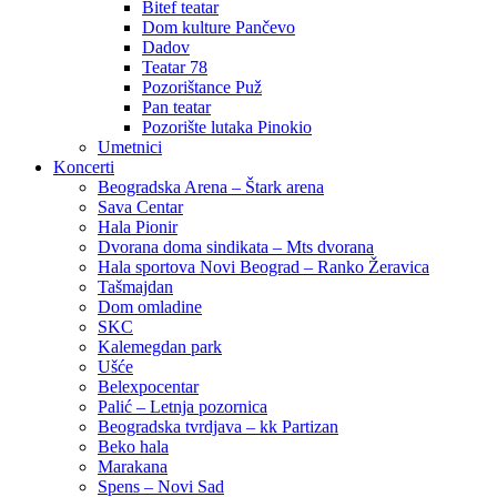
Bitef teatar
Dom kulture Pančevo
Dadov
Teatar 78
Pozorištance Puž
Pan teatar
Pozorište lutaka Pinokio
Umetnici
Koncerti
Beogradska Arena – Štark arena
Sava Centar
Hala Pionir
Dvorana doma sindikata – Mts dvorana
Hala sportova Novi Beograd – Ranko Žeravica
Tašmajdan
Dom omladine
SKC
Kalemegdan park
Ušće
Belexpocentar
Palić – Letnja pozornica
Beogradska tvrdjava – kk Partizan
Beko hala
Marakana
Spens – Novi Sad