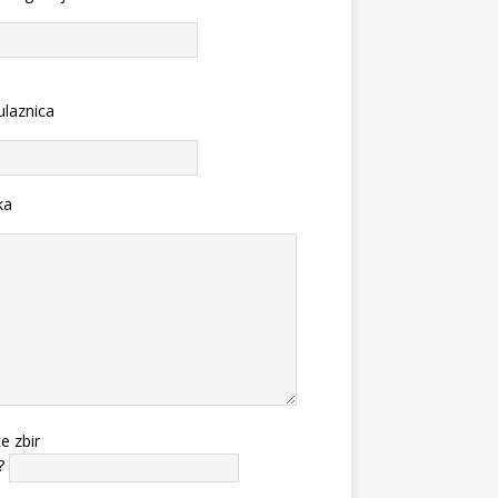
ulaznica
ka
te zbir
?