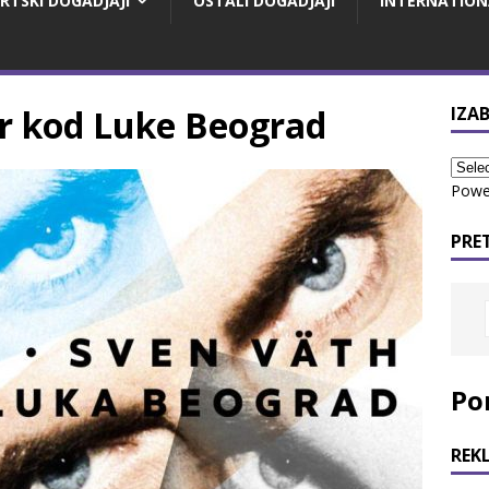
RTSKI DOGADJAJI
OSTALI DOGADJAJI
INTERNATION
r kod Luke Beograd
IZAB
Powe
PRE
Po
REK