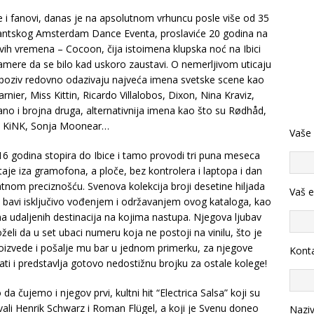
 i fanovi, danas je na apsolutnom vrhuncu posle više od 35
igantskog Amsterdam Dance Eventa, proslaviće 20 godina na
svih vremena – Cocoon, čija istoimena klupska noć na Ibici
amere da se bilo kad uskoro zaustavi. O nemerljivom uticaju
v poziv redovno odazivaju najveća imena svetske scene kao
rnier, Miss Kittin, Ricardo Villalobos, Dixon, Nina Kraviz,
o i brojna druga, alternativnija imena kao što su Rødhåd,
, KiNK, Sonja Moonear…
Vaše
16 godina stopira do Ibice i tamo provodi tri puna meseca
staje iza gramofona, a ploče, bez kontrolera i laptopa i dan
vatnom preciznošću. Svenova kolekcija broji desetine hiljada
Vaš e
 bavi isključivo vođenjem i održavanjem ovog kataloga, kao
a udaljenih destinacija na kojima nastupa. Njegova ljubav
li da u set ubaci numeru koja ne postoji na vinilu, što je
proizvede i pošalje mu bar u jednom primerku, za njegove
Konta
ati i predstavlja gotovo nedostižnu brojku za ostale kolege!
 čujemo i njegov prvi, kultni hit “Electrica Salsa” koji su
vali Henrik Schwarz i Roman Flügel, a koji je Svenu doneo
Nazi