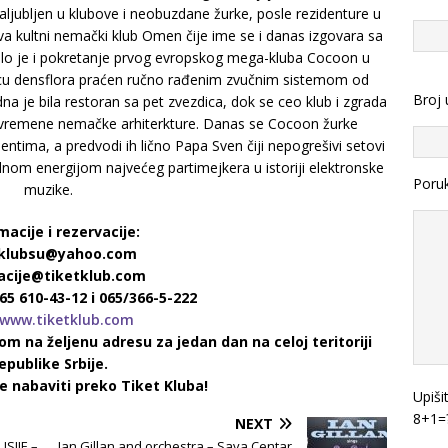
aljubljen u klubove i neobuzdane žurke, posle rezidenture u
a kultni nemački klub Omen čije ime se i danas izgovara sa
lo je i pokretanje prvog evropskog mega-kluba Cocoon u
 srcu densflora praćen ručno rađenim zvučnim sistemom od
Broj 
dna je bila restoran sa pet zvezdica, dok se ceo klub i zgrada
vremene nemačke arhiterkture. Danas se Cocoon žurke
ntima, a predvodi ih lično Papa Sven čiji nepogrešivi setovi
om energijom najvećeg partimejkera u istoriji elektronske
Poru
muzike.
acije i rezervacije:
 klubsu@yahoo.com
acije@tiketklub.com
65 610-43-12 i 065/366-5-222
www.tiketklub.com
m na željenu adresu za jedan dan na celoj teritoriji
epublike Srbije.
 nabaviti preko Tiket Kluba!
Upiši
8+1=
NEXT
SIJE –
Ian Gillan and orchestra – Sava Centar