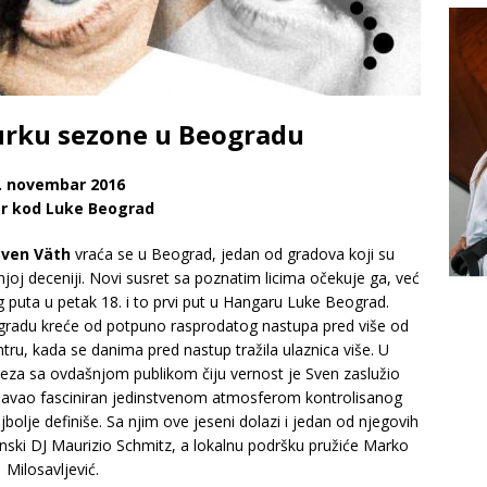
urku sezone u Beogradu
. novembar 2016
r kod Luke Beograd
Sven Väth
vraća se u Beograd, jedan od gradova koji su
oj deceniji. Novi susret sa poznatim licima očekuje ga, već
puta u petak 18. i to prvi put u Hangaru Luke Beograd.
ogradu kreće od potpuno rasprodatog nastupa pred više od
ntru, kada se danima pred nastup tražila ulaznica više. U
za sa ovdašnjom publikom čiju vernost je Sven zaslužio
užavao fasciniran jedinstvenom atmosferom kontrolisanog
olje definiše. Sa njim ove jeseni dolazi i jedan od njegovih
unski DJ Maurizio Schmitz, a lokalnu podršku pružiće Marko
Milosavljević.