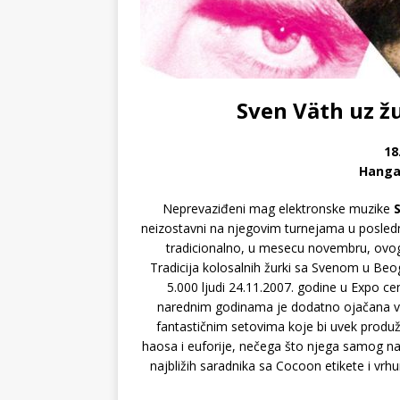
Sven Väth uz ž
18
Hanga
Neprevaziđeni mag elektronske muzike
neizostavni na njegovim turnejama u poslednj
tradicionalno, u mesecu novembru, ovog 
Tradicija kolosalnih žurki sa Svenom u Be
5.000 ljudi 24.11.2007. godine u Expo ce
narednim godinama je dodatno ojačana ve
fantastičnim setovima koje bi uvek prod
haosa i euforije, nečega što njega samog najb
najbližih saradnika sa Cocoon etikete i vrh