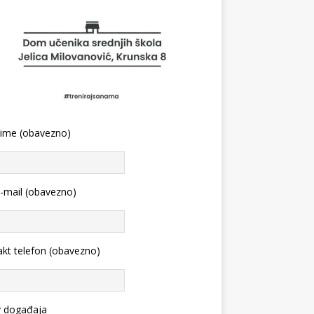
 ime (obavezno)
-mail (obavezno)
kt telefon (obavezno)
v događaja