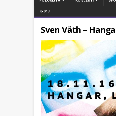
POZORIŠTA
KONCERTI
SPO
K-013
Sven Väth – Hanga