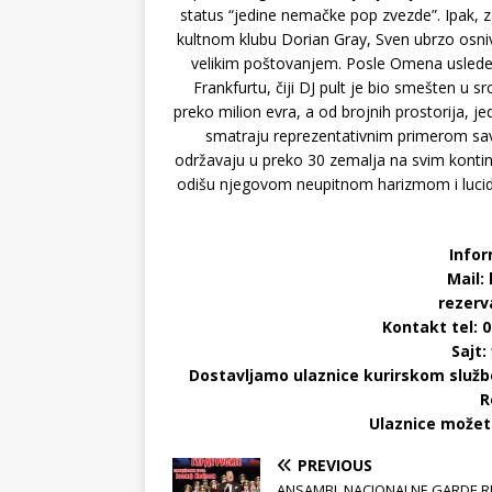
status “jedine nemačke pop zvezde”. Ipak, z
kultnom klubu Dorian Gray, Sven ubrzo osniv
velikim poštovanjem. Posle Omena uslede
Frankfurtu, čiji DJ pult je bio smešten u
preko milion evra, a od brojnih prostorija, je
smatraju reprezentativnim primerom sa
održavaju u preko 30 zemalja na svim kontine
odišu njegovom neupitnom harizmom i lucidn
Inform
Mail:
rezerv
Kontakt tel: 0
Sajt:
Dostavljamo ulaznice kurirskom službo
R
Ulaznice možete
PREVIOUS
ANSAMBL NACIONALNE GARDE RU