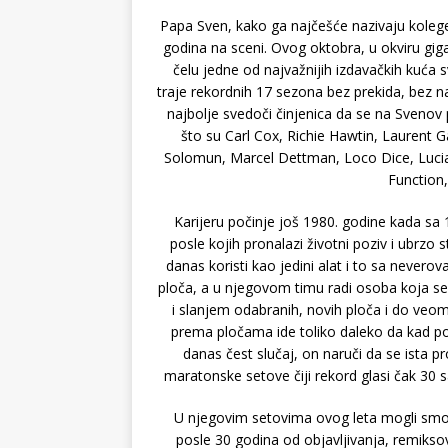
Papa Sven, kako ga najčešće nazivaju kolege
godina na sceni. Ovog oktobra, u okviru g
čelu jedne od najvažnijih izdavačkih kuća 
traje rekordnih 17 sezona bez prekida, bez n
najbolje svedoči činjenica da se na Sveno
što su Carl Cox, Richie Hawtin, Laurent Ga
Solomun, Marcel Dettman, Loco Dice, Lucian
Function
Karijeru počinje još 1980. godine kada sa 
posle kojih pronalazi životni poziv i ubrzo 
danas koristi kao jedini alat i to sa nevero
ploča, a u njegovom timu radi osoba koja se
i slanjem odabranih, novih ploča i do veom
prema pločama ide toliko daleko da kad pože
danas čest slučaj, on naruči da se ista 
maratonske setove čiji rekord glasi čak 30 s
U njegovim setovima ovog leta mogli smo da
posle 30 godina od objavljivanja, remikso