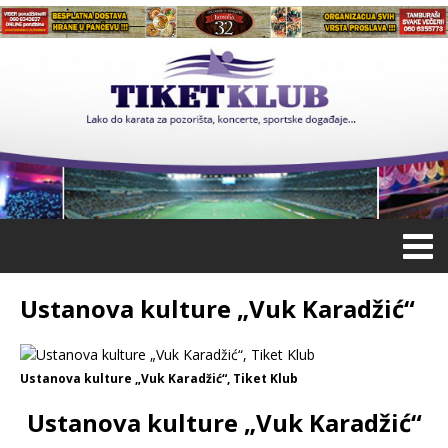
Ustаnovа kulture „Vuk Kаrаdžić“
Ustаnovа kulture „Vuk Kаrаdžić“, Tiket Klub
Ustаnovа kulture „Vuk Kаrаdžić“