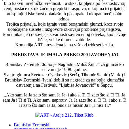
bilo kakvu umetničku vrednost. Ta slika, kupljena po basnoslovnoj
ceni, postaće uzrok žučnih prepirki i rasprava, u kojima tri prijatelja
preispituju i iskrenost dotadašnjih postupaka i ukupan međusobni
odnos.
Trojica prijatelja, koje igraju vrsni beogradski glumci, kroz svoje
uobičajene susrete i razgovore otkrivaju probleme prijateljstva,
komunikacije i doživljaja stvarnosti savremenog čoveka, kao i svoje
lične, velike drame i zablude.
Komedija ART prevedena je na više od trideset jezika.
PREDSTAVA JE IMALA PREKO 200 IZVOĐENJA!
Branislav Zeremski dobio je Nagradu „Miloš Žutić“ za glumačko
ostvarenje 1998. godine.
Sva tri glumca Svetozar Cvetković (Serž), Tihomir Stanić (Mark ) i
Branislav Zeremski (Ivan) dobili su nagrade za najbolja glumačka
ostvarenja na Festivalu “Ljubiša Jovanović” u Šapcu.
„Ako sam Ja Ja zato što sam Ja Ja, i ako si Ti Ti zato što si Ti Ti, Ja
sam Ja i Ti si Ti. Ako sam, naprotiv, Ja Ja zato što si Ti Ti, i ako si Ti
Ti zato što sam Ja Ja, onda Ja nisam Ja i Ti nisi Ti.“
Branislav Zeremski