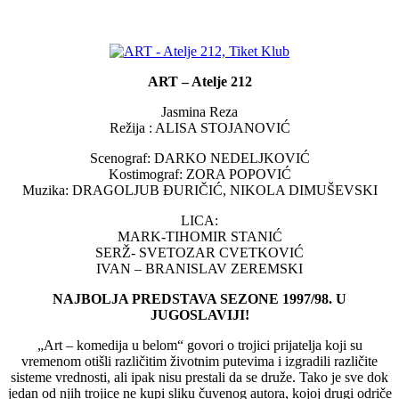
ART – Atelje 212
Jasmina Reza
Režija : ALISA STOJANOVIĆ
Scenograf: DARKO NEDELJKOVIĆ
Kostimograf: ZORA POPOVIĆ
Muzika: DRAGOLJUB ĐURIČIĆ, NIKOLA DIMUŠEVSKI
LICA:
MARK-TIHOMIR STANIĆ
SERŽ- SVETOZAR CVETKOVIĆ
IVAN – BRANISLAV ZEREMSKI
NAJBOLJA PREDSTAVA SEZONE 1997/98. U
JUGOSLAVIJI!
„Art – komedija u belom“ govori o trojici prijatelja koji su
vremenom otišli različitim životnim putevima i izgradili različite
sisteme vrednosti, ali ipak nisu prestali da se druže. Tako je sve dok
jedan od njih trojice ne kupi sliku čuvenog autora, kojoj drugi odriče