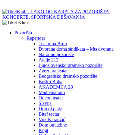
Pozorišta
Repertoar
Teatar na Brdu
Dvorana doma sindikata – Mts dvorana
Narodno pozorište
Atelje 212
Jugoslovensko dramsko pozorište
Zvezdara teatar
Beogradsko dramsko pozorište
Boško Buha
AKADEMIJA 28
Madlenianum
Odeon teatar
Slavija
Dorćol platz
Bitef teatar
Vuk Karadžić
Dom omladine
Kpgt