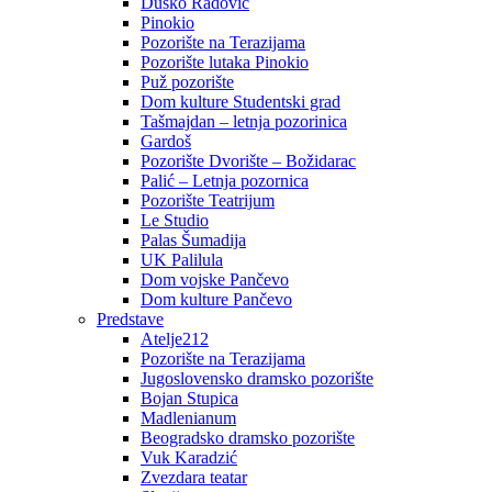
Duško Radović
Pinokio
Pozorište na Terazijama
Pozorište lutaka Pinokio
Puž pozorište
Dom kulture Studentski grad
Tašmajdan – letnja pozorinica
Gardoš
Pozorište Dvorište – Božidarac
Palić – Letnja pozornica
Pozorište Teatrijum
Le Studio
Palas Šumadija
UK Palilula
Dom vojske Pančevo
Dom kulture Pančevo
Predstave
Atelje212
Pozorište na Terazijama
Jugoslovensko dramsko pozorište
Bojan Stupica
Madlenianum
Beogradsko dramsko pozorište
Vuk Karadzić
Zvezdara teatar