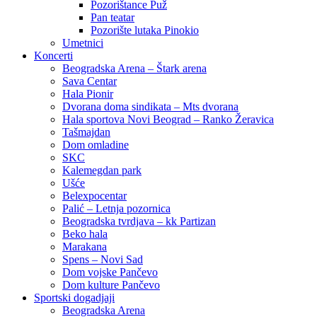
Pozorištance Puž
Pan teatar
Pozorište lutaka Pinokio
Umetnici
Koncerti
Beogradska Arena – Štark arena
Sava Centar
Hala Pionir
Dvorana doma sindikata – Mts dvorana
Hala sportova Novi Beograd – Ranko Žeravica
Tašmajdan
Dom omladine
SKC
Kalemegdan park
Ušće
Belexpocentar
Palić – Letnja pozornica
Beogradska tvrdjava – kk Partizan
Beko hala
Marakana
Spens – Novi Sad
Dom vojske Pančevo
Dom kulture Pančevo
Sportski dogadjaji
Beogradska Arena