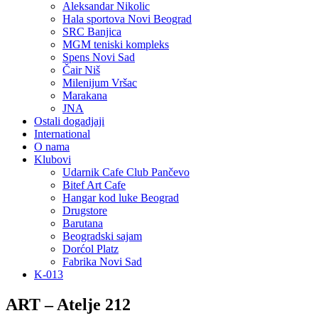
Aleksandar Nikolic
Hala sportova Novi Beograd
SRC Banjica
MGM teniski kompleks
Spens Novi Sad
Čair Niš
Milenijum Vršac
Marakana
JNA
Ostali dogadjaji
International
O nama
Klubovi
Udarnik Cafe Club Pančevo
Bitef Art Cafe
Hangar kod luke Beograd
Drugstore
Barutana
Beogradski sajam
Dorćol Platz
Fabrika Novi Sad
K-013
ART – Atelje 212