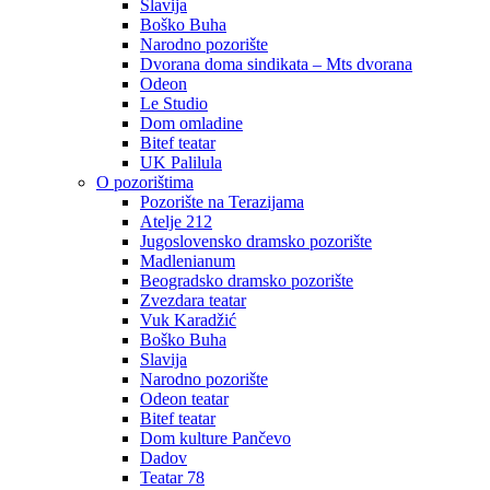
Slavija
Boško Buha
Narodno pozorište
Dvorana doma sindikata – Mts dvorana
Odeon
Le Studio
Dom omladine
Bitef teatar
UK Palilula
O pozorištima
Pozorište na Terazijama
Atelje 212
Jugoslovensko dramsko pozorište
Madlenianum
Beogradsko dramsko pozorište
Zvezdara teatar
Vuk Karadžić
Boško Buha
Slavija
Narodno pozorište
Odeon teatar
Bitef teatar
Dom kulture Pančevo
Dadov
Teatar 78