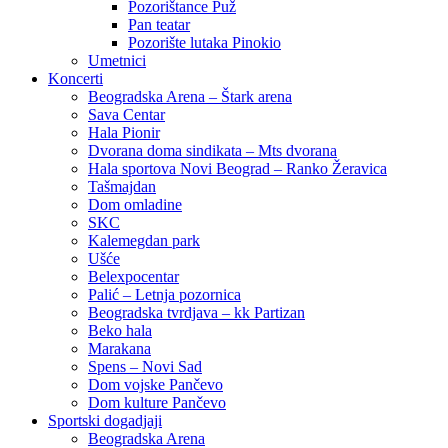
Pozorištance Puž
Pan teatar
Pozorište lutaka Pinokio
Umetnici
Koncerti
Beogradska Arena – Štark arena
Sava Centar
Hala Pionir
Dvorana doma sindikata – Mts dvorana
Hala sportova Novi Beograd – Ranko Žeravica
Tašmajdan
Dom omladine
SKC
Kalemegdan park
Ušće
Belexpocentar
Palić – Letnja pozornica
Beogradska tvrdjava – kk Partizan
Beko hala
Marakana
Spens – Novi Sad
Dom vojske Pančevo
Dom kulture Pančevo
Sportski dogadjaji
Beogradska Arena