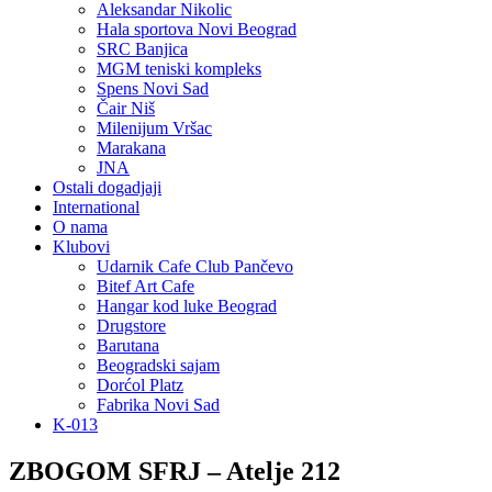
Aleksandar Nikolic
Hala sportova Novi Beograd
SRC Banjica
MGM teniski kompleks
Spens Novi Sad
Čair Niš
Milenijum Vršac
Marakana
JNA
Ostali dogadjaji
International
O nama
Klubovi
Udarnik Cafe Club Pančevo
Bitef Art Cafe
Hangar kod luke Beograd
Drugstore
Barutana
Beogradski sajam
Dorćol Platz
Fabrika Novi Sad
K-013
ZBOGOM SFRJ – Atelje 212