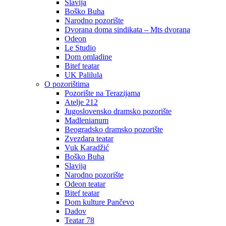
Slavija
Boško Buha
Narodno pozorište
Dvorana doma sindikata – Mts dvorana
Odeon
Le Studio
Dom omladine
Bitef teatar
UK Palilula
O pozorištima
Pozorište na Terazijama
Atelje 212
Jugoslovensko dramsko pozorište
Madlenianum
Beogradsko dramsko pozorište
Zvezdara teatar
Vuk Karadžić
Boško Buha
Slavija
Narodno pozorište
Odeon teatar
Bitef teatar
Dom kulture Pančevo
Dadov
Teatar 78