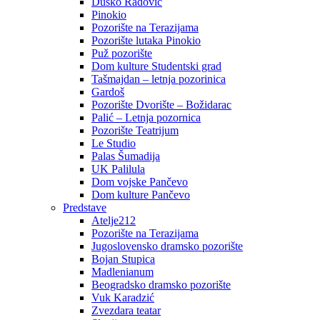
Duško Radović
Pinokio
Pozorište na Terazijama
Pozorište lutaka Pinokio
Puž pozorište
Dom kulture Studentski grad
Tašmajdan – letnja pozorinica
Gardoš
Pozorište Dvorište – Božidarac
Palić – Letnja pozornica
Pozorište Teatrijum
Le Studio
Palas Šumadija
UK Palilula
Dom vojske Pančevo
Dom kulture Pančevo
Predstave
Atelje212
Pozorište na Terazijama
Jugoslovensko dramsko pozorište
Bojan Stupica
Madlenianum
Beogradsko dramsko pozorište
Vuk Karadzić
Zvezdara teatar