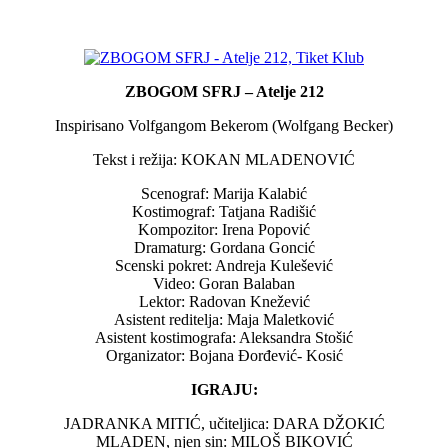
ZBOGOM SFRJ – Atelje 212
Inspirisano Volfgangom Bekerom (Wolfgang Becker)
Tekst i režija: KOKAN MLADENOVIĆ
Scenograf: Marija Kalabić
Kostimograf: Tatjana Radišić
Kompozitor: Irena Popović
Dramaturg: Gordana Goncić
Scenski pokret: Andreja Kulešević
Video: Goran Balaban
Lektor: Radovan Knežević
Asistent reditelja: Maja Maletković
Asistent kostimografa: Aleksandra Stošić
Organizator: Bojana Đorđević- Kosić
IGRAJU:
JADRANKA MITIĆ, učiteljica: DARA DŽOKIĆ
MLADEN, njen sin: MILOŠ BIKOVIĆ