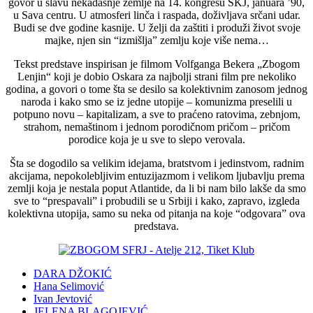
govor u slavu nekadašnje zemlje na 14. kongresu SKJ, januara ’90,
u Sava centru. U atmosferi linča i raspada, doživljava srčani udar.
Budi se dve godine kasnije. U želji da zaštiti i produži život svoje
majke, njen sin “izmišlja” zemlju koje više nema…
Tekst predstave inspirisan je filmom Volfganga Bekera „Zbogom
Lenjin“ koji je dobio Oskara za najbolji strani film pre nekoliko
godina, a govori o tome šta se desilo sa kolektivnim zanosom jednog
naroda i kako smo se iz jedne utopije – komunizma preselili u
potpuno novu – kapitalizam, a sve to praćeno ratovima, zebnjom,
strahom, nemaštinom i jednom porodičnom pričom – pričom
porodice koja je u sve to slepo verovala.
Šta se dogodilo sa velikim idejama, bratstvom i jedinstvom, radnim
akcijama, nepokolebljivim entuzijazmom i velikom ljubavlju prema
zemlji koja je nestala poput Atlantide, da li bi nam bilo lakše da smo
sve to “prespavali” i probudili se u Srbiji i kako, zapravo, izgleda
kolektivna utopija, samo su neka od pitanja na koje “odgovara” ova
predstava.
DARA DŽOKIĆ
Hana Selimović
Ivan Jevtović
JELENA BLAGOJEVIĆ