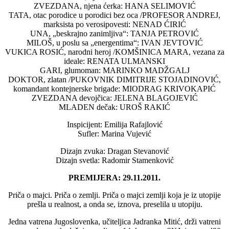
ZVEZDANA, njena ćerka: HANA SELIMOVIĆ
TATA, otac porodice u porodici bez oca /PROFESOR ANDREJ,
marksista po verosipovesti: NENAD ĆIRIĆ
UNA, „beskrajno zanimljiva“: TANJA PETROVIĆ
MILOŠ, u poslu sa „energentima“: IVAN JEVTOVIĆ
VUKICA ROSIĆ, narodni heroj /KOMŠINICA MARA, vezana za
ideale: RENATA ULMANSKI
GARI, glumoman: MARINKO MADŽGALJ
DOKTOR, zlatan /PUKOVNIK DIMITRIJE STOJADINOVIĆ,
komandant kontejnerske brigade: MIODRAG KRIVOKAPIĆ
ZVEZDANA devojčica: JELENA BLAGOJEVIĆ
MLADEN dečak: UROŠ RAKIĆ
Inspicijent: Emilija Rafajlović
Sufler: Marina Vujević
Dizajn zvuka: Dragan Stevanović
Dizajn svetla: Radomir Stamenković
PREMIJERA: 29.11.2011.
Priča o majci. Priča o zemlji. Priča o majci zemlji koja je iz utopije
prešla u realnost, a onda se, iznova, preselila u utopiju.
Jedna vatrena Jugoslovenka, učiteljica Jadranka Mitić, drži vatreni