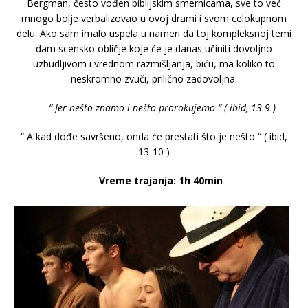
Bergman, često vođen biblijskim smernicama, sve to već
mnogo bolje verbalizovao u ovoj drami i svom celokupnom
delu. Ako sam imalo uspela u nameri da toj kompleksnoj temi
dam scensko obličje koje će je danas učiniti dovoljno
uzbudljivom i vrednom razmišljanja, biću, ma koliko to
neskromno zvuči, prilično zadovoljna.
“ Jer nešto znamo i nešto prorokujemo “ ( ibid, 13-9 )
“ A kad dođe savršeno, onda će prestati što je nešto “ ( ibid,
13-10 )
Vreme trajanja: 1h 40min