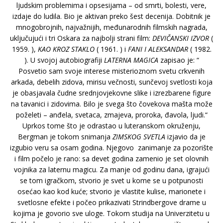
ljudskim problemima i opsesijama – od smrti, bolesti, vere,
izdaje do ludila. Bio je aktivan preko šest decenija. Dobitnik je
mnogobrojnih, najvažnijih, međunarodnih filmskih nagrada,
uključujući i tri Oskara za najbolji strani film:
DEVIČANSKI IZVOR
(
1959. ),
KAO KROZ STAKLO
( 1961. ) i
FANI I ALEKSANDAR
( 1982.
). U svojoj autobiografiji
LATERNA MAGICA
zapisao je: “
Posvetio sam svoje interese misterioznom svetu crkvenih
arkada, debelih zidova, mirisu večnosti, sunčevoj svetlosti koja
je obasjavala čudne srednjovjekovne slike i izrezbarene figure
na tavanici i zidovima. Bilo je svega što čovekova mašta može
poželeti – anđela, svetaca, zmajeva, proroka, đavola, ljudi.“
Uprkos tome što je odrastao u luteranskom okruženju,
Bergman je tokom snimanja
ZIMSKOG SVETLA
izjavio da je
izgubio veru sa osam godina. Njegovo zanimanje za pozorište
i film počelo je rano: sa devet godina zamenio je set olovnih
vojnika za laternu magicu. Za manje od godinu dana, igrajući
se tom igračkom, stvorio je svet u kome se u potpunosti
osećao kao kod kuće; stvorio je vlastite kulise, marionete i
svetlosne efekte i počeo prikazivati Strindbergove drame u
kojima je govorio sve uloge. Tokom studija na Univerzitetu u