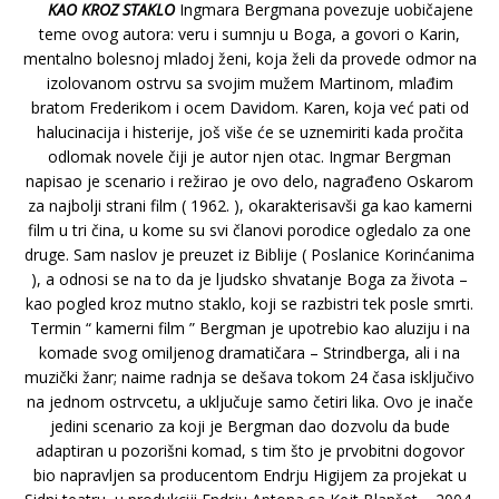
KAO KROZ STAKLO
Ingmara Bergmana povezuje uobičajene
teme ovog autora: veru i sumnju u Boga, a govori o Karin,
mentalno bolesnoj mladoj ženi, koja želi da provede odmor na
izolovanom ostrvu sa svojim mužem Martinom, mlađim
bratom Frederikom i ocem Davidom. Karen, koja već pati od
halucinacija i histerije, još više će se uznemiriti kada pročita
odlomak novele čiji je autor njen otac. Ingmar Bergman
napisao je scenario i režirao je ovo delo, nagrađeno Oskarom
za najbolji strani film ( 1962. ), okarakterisavši ga kao kamerni
film u tri čina, u kome su svi članovi porodice ogledalo za one
druge. Sam naslov je preuzet iz Biblije ( Poslanice Korinćanima
), a odnosi se na to da je ljudsko shvatanje Boga za života –
kao pogled kroz mutno staklo, koji se razbistri tek posle smrti.
Termin “ kamerni film ” Bergman je upotrebio kao aluziju i na
komade svog omiljenog dramatičara – Strindberga, ali i na
muzički žanr; naime radnja se dešava tokom 24 časa isključivo
na jednom ostrvcetu, a uključuje samo četiri lika. Ovo je inače
jedini scenario za koji je Bergman dao dozvolu da bude
adaptiran u pozorišni komad, s tim što je prvobitni dogovor
bio napravljen sa producentom Endrju Higijem za projekat u