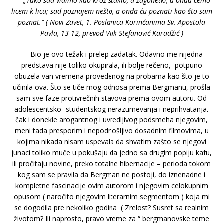
„Tako sad vidimo kao kroz staklo, u zagonetki, a onda ćemo
licem k licu; sad poznajem nešto, a onda ću poznati kao što sam
poznat.“ ( Novi Zavet, 1. Poslanica Korinćanima Sv. Apostola
Pavla, 13-12, prevod Vuk Stefanović Karadžić )
Bio je ovo težak i prelep zadatak. Odavno me nijedna
predstava nije toliko okupirala, ili bolje rečeno, potpuno
obuzela van vremena provedenog na probama kao što je to
učinila ova. Što se tiče mog odnosa prema Bergmanu, prošla
sam sve faze protivrečnih stavova prema ovom autoru. Od
adolescentsko- studentskog nerazumevanja i neprihvatanja,
čak i donekle arogantnog i uvredljivog podsmeha njegovim,
meni tada presporim i nepodnošljivo dosadnim filmovima, u
kojima nikada nisam uspevala da shvatim zašto se njegovi
junaci toliko muče u pokušaju da jedno sa drugim popiju kafu,
ili pročitaju novine, preko totalne hibernacije – perioda tokom
kog sam se pravila da Bergman ne postoji, do iznenadne i
kompletne fascinacije ovim autorom i njegovim celokupnim
opusom ( naročito njegovim literarnim segmentom ) koja mi
se dogodila pre nekoliko godina ( Zrelost? Susret sa realnim
životom? Ili naprosto, pravo vreme za “ bergmanovske teme