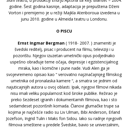
Sidni teatru, u produkciji Endrju Aptona sa Kejt Blanšet – 2004.
godine. Šest godina kasnije, adaptacija je prepuštena Dženi
Vorton i premijerno je u režiji Majkla Atenboroua izvedena u
junu 2010. godine u Almeida teatru u Londonu.
O PISCU
Ernst Ingmar Bergman
( 1918- 2007. ) znameniti je
švedski reditelj, pisac i producent na filmu, televiziji i u
pozorištu. Njegov izuzetan umetnički opus podjednako
uspešno obrađuje teme očaja, depresije i egzistencijalnog
mraka, kao i komične i pune nade. Vudi Alen ga je
svojevremeno opisao kao “ verovatno najznačajnijeg filmskog
umetnika od pronalaska kamere “, a smatra se jednim od
najuticajnijih autora u ovoj oblasti. Ipak, njegovi filmovi nikada
nisu imali veliku popularnost kod široke publike. Režirao je
preko šezdeset igranih i dokumentarnih filmova, kao i sto
sedamdeset pozorišnih komada. Članovi glumačke trupe sa
kojima je najčešće radio su Liv Ulman, Bibi Anderson, Erland
Jozefson, Ingrid Tulin i Maks fon Sidou. Iako su radnje njegovih
filmova smeštene u predele Švedske, bavio se univerzalnim,