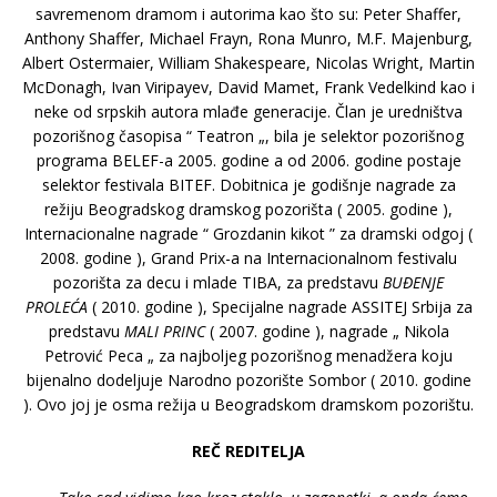
savremenom dramom i autorima kao što su: Peter Shaffer,
Anthony Shaffer, Michael Frayn, Rona Munro, M.F. Majenburg,
Albert Ostermaier, William Shakespeare, Nicolas Wright, Martin
McDonagh, Ivan Viripayev, David Mamet, Frank Vedelkind kao i
neke od srpskih autora mlađe generacije. Član je uredništva
pozorišnog časopisa “ Teatron „, bila je selektor pozorišnog
programa BELEF-a 2005. godine a od 2006. godine postaje
selektor festivala BITEF. Dobitnica je godišnje nagrade za
režiju Beogradskog dramskog pozorišta ( 2005. godine ),
Internacionalne nagrade “ Grozdanin kikot ” za dramski odgoj (
2008. godine ), Grand Prix-a na Internacionalnom festivalu
pozorišta za decu i mlade TIBA, za predstavu
BUĐENJE
PROLEĆA
( 2010. godine ), Specijalne nagrade ASSITEJ Srbija za
predstavu
MALI PRINC
( 2007. godine ), nagrade „ Nikola
Petrović Peca „ za najboljeg pozorišnog menadžera koju
bijenalno dodeljuje Narodno pozorište Sombor ( 2010. godine
). Ovo joj je osma režija u Beogradskom dramskom pozorištu.
REČ REDITELJA