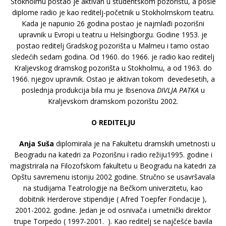
Stokholmu postao je aktivan u studentskom pozorištu, a posle
diplome radio je kao reditelj-početnik u Stokholmskom teatru.
Kada je napunio 26 godina postao je najmlađi pozorišni
upravnik u Evropi u teatru u Helsingborgu. Godine 1953. je
postao reditelj Gradskog pozorišta u Malmeu i tamo ostao
sledećih sedam godina. Od 1960. do 1966. je radio kao reditelj
Kraljevskog dramskog pozorišta u Stokholmu, a od 1963. do
1966. njegov upravnik. Ostao je aktivan tokom devedesetih, a
poslednja produkcija bila mu je Ibsenova
DIVLJA PATKA
u
Kraljevskom dramskom pozorištu 2002.
O REDITELJU
Anja Suša
diplomirala je na Fakultetu dramskih umetnosti u
Beogradu na katedri za Pozorišnu i radio režiju1995. godine i
magistrirala na Filozofskom fakultetu u Beogradu na katedri za
Opštu savremenu istoriju 2002 godine. Stručno se usavršavala
na studijama Teatrologije na Bečkom univerzitetu, kao
dobitnik Herderove stipendije ( Afred Toepfer Fondacije ),
2001-2002. godine. Jedan je od osnivača i umetnički direktor
trupe Torpedo ( 1997-2001. ). Kao reditelj se najčešće bavila