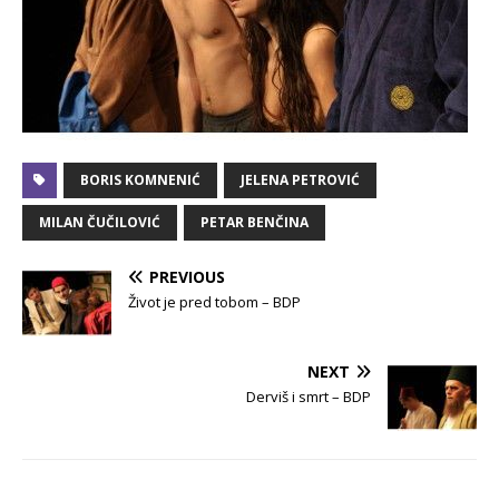
BORIS KOMNENIĆ
JELENA PETROVIĆ
MILAN ČUČILOVIĆ
PETAR BENČINA
PREVIOUS
Život je pred tobom – BDP
NEXT
Derviš i smrt – BDP