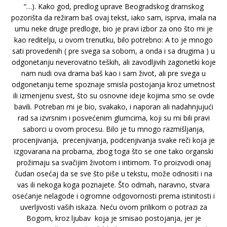
“…). Kako god, predlog uprave Beogradskog dramskog
pozorišta da režiram baš ovaj tekst, iako sam, isprva, imala na
umu neke druge predloge, bio je pravi izbor za ono što mi je
kao reditelju, u ovom trenutku, bilo potrebno: A to je mnogo
sati provedenih ( pre svega sa sobom, a onda i sa drugima ) u
odgonetanju neverovatno teških, ali zavodljivih zagonetki koje
nam nudi ova drama baš kao i sam život, ali pre svega u
odgonetanju teme spoznaje smisla postojanja kroz umetnost
ili izmenjenu svest, što su osnovne ideje kojima smo se ovde
bavili. Potreban mi je bio, svakako, i naporan ali nadahnjujući
rad sa izvrsnim i posvećenim glumcima, koji su mi bili pravi
saborci u ovom procesu. Bilo je tu mnogo razmišljanja,
procenjivanja, precenjivanja, podcenjivanja svake reči koja je
izgovarana na probama, zbog toga što se one tako organski
prožimaju sa svačijim životom i intimom. To proizvodi onaj
čudan osećaj da se sve što piše u tekstu, može odnositi i na
vas ili nekoga koga poznajete. Što odmah, naravno, stvara
osećanje nelagode i ogromne odgovornosti prema istinitosti i
uverljivosti vaših iskaza. Neću ovom prilikom o potrazi za
Bogom, kroz ljubav koja je smisao postojanja, jer je