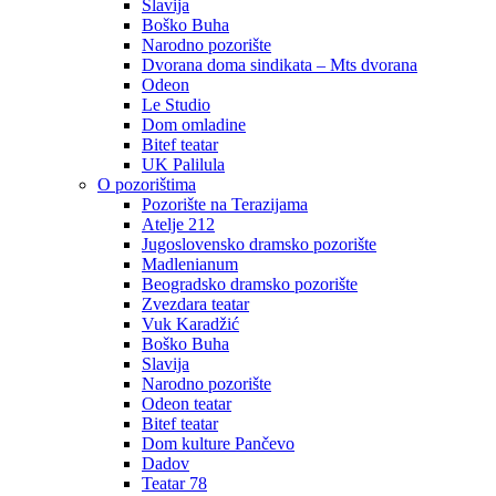
Slavija
Boško Buha
Narodno pozorište
Dvorana doma sindikata – Mts dvorana
Odeon
Le Studio
Dom omladine
Bitef teatar
UK Palilula
O pozorištima
Pozorište na Terazijama
Atelje 212
Jugoslovensko dramsko pozorište
Madlenianum
Beogradsko dramsko pozorište
Zvezdara teatar
Vuk Karadžić
Boško Buha
Slavija
Narodno pozorište
Odeon teatar
Bitef teatar
Dom kulture Pančevo
Dadov
Teatar 78