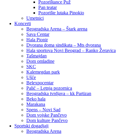
Pozorištance Puž
Pan teatar
Pozorište lutaka Pinokio
Umetnici
Koncerti
Beogradska Arena – Štark arena
Sava Centar
Hala Pionir
Dvorana doma sindikata – Mts dvorana
Hala sportova Novi Beograd – Ranko Žeravica
Tašmajdan
Dom omladine
SKC
Kalemegdan park
Ušće
Belexpocentar
Palić – Letnja pozornica
Beogradska tvrdjava – kk Partizan
Beko hala
Marakana
Spens – Novi Sad
Dom vojske Pančevo
Dom kulture Pančevo
Sportski dogadjaji
Beogradska Arena