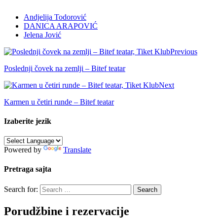
Andjelija Todorović
DANICA ARAPOVIĆ
Jelena Jović
Previous
Poslednji čovek na zemlji – Bitef teatar
Next
Karmen u četiri runde – Bitef teatar
Izaberite jezik
Powered by
Translate
Pretraga sajta
Search for:
Porudžbine i rezervacije