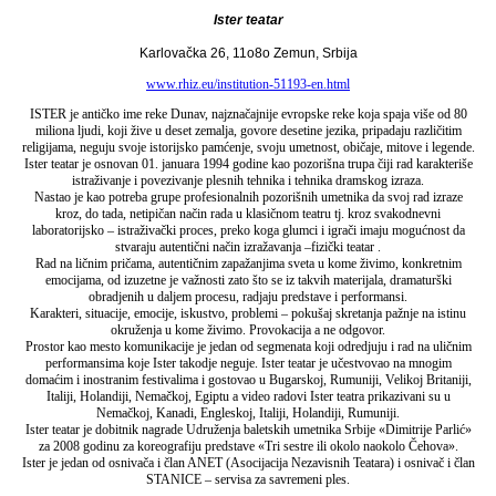
Ister teatar
Karlovačka 26, 11o8o Zemun, Srbija
www.rhiz.eu/institution-51193-en.html
ISTER je antičko ime reke Dunav, najznačajnije evropske reke koja spaja više od 80
miliona ljudi, koji žive u deset zemalja, govore desetine jezika, pripadaju različitim
religijama, neguju svoje istorijsko pamćenje, svoju umetnost, običaje, mitove i legende.
Ister teatar je osnovan 01. januara 1994 godine kao pozorišna trupa čiji rad karakteriše
istraživanje i povezivanje plesnih tehnika i tehnika dramskog izraza.
Nastao je kao potreba grupe profesionalnih pozorišnih umetnika da svoj rad izraze
kroz, do tada, netipičan način rada u klasičnom teatru tj. kroz svakodnevni
laboratorijsko – istraživački proces, preko koga glumci i igrači imaju mogućnost da
stvaraju autentični način izražavanja –fizički teatar .
Rad na ličnim pričama, autentičnim zapažanjima sveta u kome živimo, konkretnim
emocijama, od izuzetne je važnosti zato što se iz takvih materijala, dramaturški
obradjenih u daljem procesu, radjaju predstave i performansi.
Karakteri, situacije, emocije, iskustvo, problemi – pokušaj skretanja pažnje na istinu
okruženja u kome živimo. Provokacija a ne odgovor.
Prostor kao mesto komunikacije je jedan od segmenata koji odredjuju i rad na uličnim
performansima koje Ister takodje neguje. Ister teatar je učestvovao na mnogim
domaćim i inostranim festivalima i gostovao u Bugarskoj, Rumuniji, Velikoj Britaniji,
Italiji, Holandiji, Nemačkoj, Egiptu a video radovi Ister teatra prikazivani su u
Nemačkoj, Kanadi, Engleskoj, Italiji, Holandiji, Rumuniji.
Ister teatar je dobitnik nagrade Udruženja baletskih umetnika Srbije «Dimitrije Parlić»
za 2008 godinu za koreografiju predstave «Tri sestre ili okolo naokolo Čehova».
Ister je jedan od osnivača i član ANET (Asocijacija Nezavisnih Teatara) i osnivač i član
STANICE – servisa za savremeni ples.