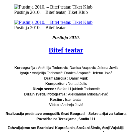
Pustinja 2010. – Bitef teatar, Tiket Klub
Pustinja 2010. – Bitef teatar
Pustinja 2010.
Bitef teatar
Koreografija :
Anđelija Todorović, Danica Arapović, Jelena Jović
Igraju :
Andjelija Todorović, Danica Arapović, Jelena Jović
Dramaturgija :
Damir Vijuk
Kompozitor :
Nenad Jelić
Dizajn scene :
Stefan i Ljubimir Todorović
Dizajn svetla i fotografija :
Aleksandar Milosavljević
Kostim :
Ister teatar
Video :
Andreja Jović
Realizaciju predstave omogućili: Grad Beograd – Sekretarijat za kulturu,
Pozorište na Terazijama, Studio 111
Zahvaljujemo se: Branislavi Kuprešanin, Snežani Šimić, Vanji Vujakliji,