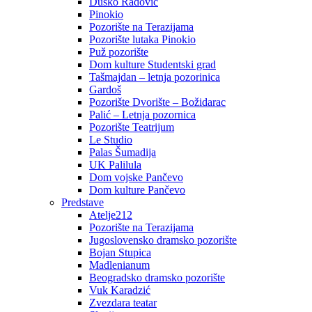
Duško Radović
Pinokio
Pozorište na Terazijama
Pozorište lutaka Pinokio
Puž pozorište
Dom kulture Studentski grad
Tašmajdan – letnja pozorinica
Gardoš
Pozorište Dvorište – Božidarac
Palić – Letnja pozornica
Pozorište Teatrijum
Le Studio
Palas Šumadija
UK Palilula
Dom vojske Pančevo
Dom kulture Pančevo
Predstave
Atelje212
Pozorište na Terazijama
Jugoslovensko dramsko pozorište
Bojan Stupica
Madlenianum
Beogradsko dramsko pozorište
Vuk Karadzić
Zvezdara teatar