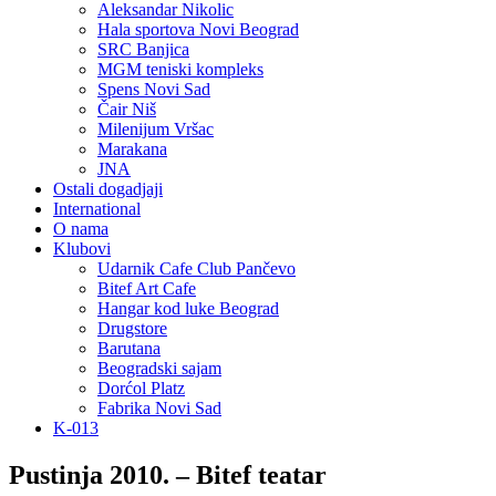
Aleksandar Nikolic
Hala sportova Novi Beograd
SRC Banjica
MGM teniski kompleks
Spens Novi Sad
Čair Niš
Milenijum Vršac
Marakana
JNA
Ostali dogadjaji
International
O nama
Klubovi
Udarnik Cafe Club Pančevo
Bitef Art Cafe
Hangar kod luke Beograd
Drugstore
Barutana
Beogradski sajam
Dorćol Platz
Fabrika Novi Sad
K-013
Pustinja 2010. – Bitef teatar