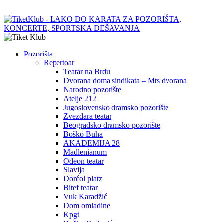
Pozorišta
Repertoar
Teatar na Brdu
Dvorana doma sindikata – Mts dvorana
Narodno pozorište
Atelje 212
Jugoslovensko dramsko pozorište
Zvezdara teatar
Beogradsko dramsko pozorište
Boško Buha
AKADEMIJA 28
Madlenianum
Odeon teatar
Slavija
Dorćol platz
Bitef teatar
Vuk Karadžić
Dom omladine
Kpgt