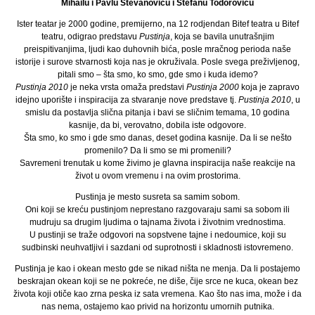
Mihailu i Pavlu Stevanoviću i Stefanu Todoroviću
Ister teatar je 2000 godine, premijerno, na 12 rodjendan Bitef teatra u Bitef
teatru, odigrao predstavu
Pustinja
, koja se bavila unutrašnjim
preispitivanjima, ljudi kao duhovnih bića, posle mračnog perioda naše
istorije i surove stvarnosti koja nas je okruživala. Posle svega preživljenog,
pitali smo – šta smo, ko smo, gde smo i kuda idemo?
Pustinja 2010
je neka vrsta omaža predstavi
Pustinja 2000
koja je zapravo
idejno uporište i inspiracija za stvaranje nove predstave tj.
Pustinja 2010
, u
smislu da postavlja slična pitanja i bavi se sličnim temama, 10 godina
kasnije, da bi, verovatno, dobila iste odgovore.
Šta smo, ko smo i gde smo danas, deset godina kasnije. Da li se nešto
promenilo? Da li smo se mi promenili?
Savremeni trenutak u kome živimo je glavna inspiracija naše reakcije na
život u ovom vremenu i na ovim prostorima.
Pustinja je mesto susreta sa samim sobom.
Oni koji se kreću pustinjom neprestano razgovaraju sami sa sobom ili
mudruju sa drugim ljudima o tajnama života i životnim vrednostima.
U pustinji se traže odgovori na sopstvene tajne i nedoumice, koji su
sudbinski neuhvatljivi i sazdani od suprotnosti i skladnosti istovremeno.
Pustinja je kao i okean mesto gde se nikad ništa ne menja. Da li postajemo
beskrajan okean koji se ne pokreće, ne diše, čije srce ne kuca, okean bez
života koji otiče kao zrna peska iz sata vremena. Kao što nas ima, može i da
nas nema, ostajemo kao privid na horizontu umornih putnika.