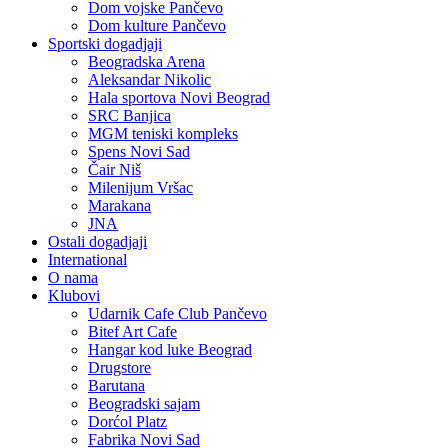
Dom vojske Pančevo
Dom kulture Pančevo
Sportski dogadjaji
Beogradska Arena
Aleksandar Nikolic
Hala sportova Novi Beograd
SRC Banjica
MGM teniski kompleks
Spens Novi Sad
Čair Niš
Milenijum Vršac
Marakana
JNA
Ostali dogadjaji
International
O nama
Klubovi
Udarnik Cafe Club Pančevo
Bitef Art Cafe
Hangar kod luke Beograd
Drugstore
Barutana
Beogradski sajam
Dorćol Platz
Fabrika Novi Sad