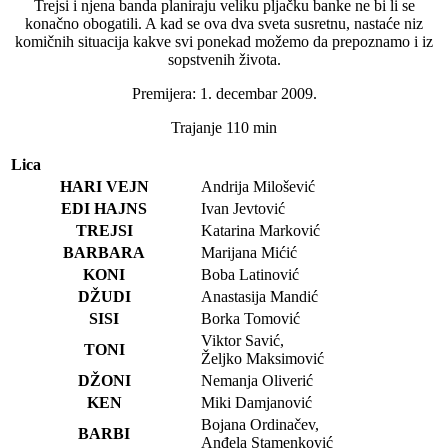
Trejsi i njena banda planiraju veliku pljačku banke ne bi li se
konačno obogatili. A kad se ova dva sveta susretnu, nastaće niz
komičnih situacija kakve svi ponekad možemo da prepoznamo i iz
sopstvenih života.
Premijera: 1. decembar 2009.
Trajanje 110 min
Lica
HARI VEJN
Andrija Milošević
EDI HAJNS
Ivan Jevtović
TREJSI
Katarina Marković
BARBARA
Marijana Mićić
KONI
Boba Latinović
DŽUDI
Anastasija Mandić
SISI
Borka Tomović
Viktor Savić,
TONI
Željko Maksimović
DŽONI
Nemanja Oliverić
KEN
Miki Damjanović
Bojana Ordinačev,
BARBI
Anđela Stamenković