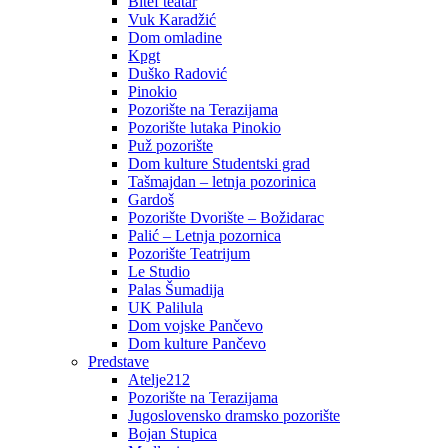
Bitef teatar
Vuk Karadžić
Dom omladine
Kpgt
Duško Radović
Pinokio
Pozorište na Terazijama
Pozorište lutaka Pinokio
Puž pozorište
Dom kulture Studentski grad
Tašmajdan – letnja pozorinica
Gardoš
Pozorište Dvorište – Božidarac
Palić – Letnja pozornica
Pozorište Teatrijum
Le Studio
Palas Šumadija
UK Palilula
Dom vojske Pančevo
Dom kulture Pančevo
Predstave
Atelje212
Pozorište na Terazijama
Jugoslovensko dramsko pozorište
Bojan Stupica