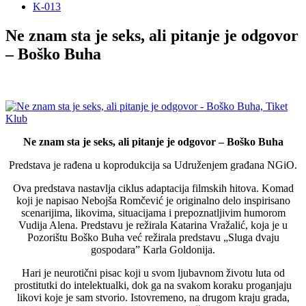
K-013
Ne znam sta je seks, ali pitanje je odgovor
– Boško Buha
Ne znam sta je seks, ali pitanje je odgovor – Boško Buha
Predstava je rađena u koprodukcija sa Udruženjem građana NGiO.
Ova predstava nastavlja ciklus adaptacija filmskih hitova. Komad
koji je napisao Nebojša Romčević je originalno delo inspirisano
scenarijima, likovima, situacijama i prepoznatljivim humorom
Vudija Alena. Predstavu je režirala Katarina Vražalić, koja je u
Pozorištu Boško Buha već režirala predstavu „Sluga dvaju
gospodara” Karla Goldonija.
Hari je neurotični pisac koji u svom ljubavnom životu luta od
prostitutki do intelektualki, dok ga na svakom koraku proganjaju
likovi koje je sam stvorio. Istovremeno, na drugom kraju grada,