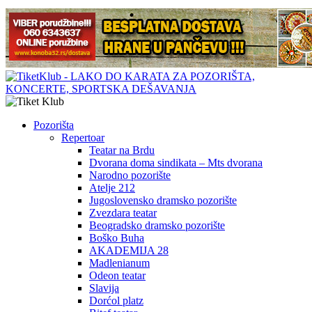
Pozorišta
Repertoar
Teatar na Brdu
Dvorana doma sindikata – Mts dvorana
Narodno pozorište
Atelje 212
Jugoslovensko dramsko pozorište
Zvezdara teatar
Beogradsko dramsko pozorište
Boško Buha
AKADEMIJA 28
Madlenianum
Odeon teatar
Slavija
Dorćol platz