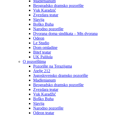
Madlenianum
Beogradsko dramsko pozorište
Vuk Karadzić
Zvezdara teatar
Slavija
Boško Buha
Narodno pozorište
Dvorana doma sindikata – Mts dvorana
Odeon
Le Studio
Dom omladine
Bitef teatar
UK Palilula
O pozorištima
Pozorište na Terazijama
Atelje 212
Jugoslovensko dramsko pozorište
Madlenianum
Beogradsko dramsko pozorište
Zvezdara teatar
Vuk Karadžić
Boško Buha
Slavija
Narodno pozorište
Odeon teatar