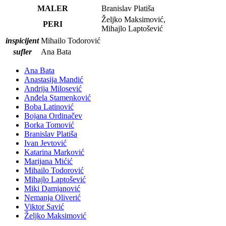
MALER
Branislav Platiša
Željko Maksimović,
PERI
Mihajlo Laptošević
inspicijent
Mihailo Todorović
sufler
Ana Bata
Ana Bata
Anastasija Mandić
Andrija Milosević
Anđela Stamenković
Boba Latinović
Bojana Ordinačev
Borka Tomović
Branislav Platiša
Ivan Jevtović
Katarina Marković
Marijana Mićić
Mihailo Todorović
Mihajlo Laptošević
Miki Damjanović
Nemanja Oliverić
Viktor Savić
Željko Maksimović