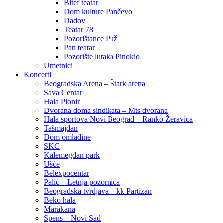
Bitef teatar
Dom kulture Pančevo
Dadov
Teatar 78
Pozorištance Puž
Pan teatar
Pozorište lutaka Pinokio
Umetnici
Koncerti
Beogradska Arena – Štark arena
Sava Centar
Hala Pionir
Dvorana doma sindikata – Mts dvorana
Hala sportova Novi Beograd – Ranko Žeravica
Tašmajdan
Dom omladine
SKC
Kalemegdan park
Ušće
Belexpocentar
Palić – Letnja pozornica
Beogradska tvrdjava – kk Partizan
Beko hala
Marakana
Spens – Novi Sad