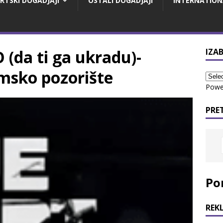
RTSKI DOGADJAJI
OSTALI DOGADJAJI
INTERNATION
(da ti ga ukradu)-
IZAB
msko pozorište
Powe
PRE
Po
REK