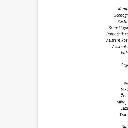
Komp
Scenogr
Kosti
Scenski go
Pomoćnik re
Asistent ko
Asistent 
Vid
Org
Iv
Nik
Žel
Mihajl
Laz
Dani
Suf