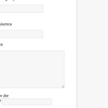
ulaznica
ka
te zbir
?