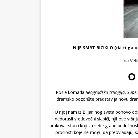
NIJE SMRT BICIKLO (da ti ga 
na Veli
O
Posle komada
Beogradska trilogija
,
Supe
dramsko pozorište predstavlja novu dram
U njoj nam
iz Biljaninog sveta ponovo do
nedorasli sredovečni slabići, njihove vršn
brakova, starci koji za sebe grabe budućnos
prošlosti koje ne mogu da preovladaju, sam