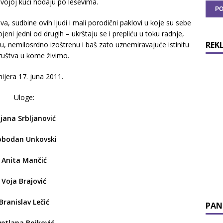
svojoj kući hodaju po leševima.
a, sudbine ovih ljudi i mali porodični paklovi u koje su sebe
eni jedni od drugih – ukrštaju se i prepliću u toku radnje,
REK
nu, nemilosrdno izoštrenu i baš zato uznemiravajuće istinitu
društva u kome živimo.
ijera 17. juna 2011.
Uloge:
ljana Srbljanović
obodan Unkovski
Anita Mančić
Voja Brajović
Branislav Lečić
PAN
vetlana Bojković