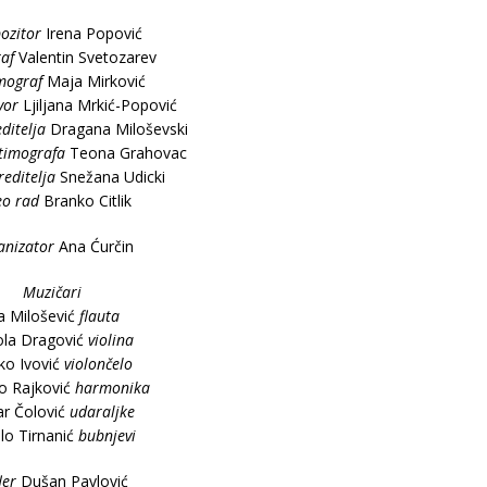
ozitor
Irena Popović
af
Valentin Svetozarev
mograf
Maja Mirković
vor
Ljiljana Mrkić-Popović
ditelja
Dragana Miloševski
stimografa
Teona Grahovac
reditelja
Snežana Udicki
eo rad
Branko Citlik
anizator
Ana Ćurčin
Muzičari
a Milošević
flauta
ola Dragović
violina
jko Ivović
violončelo
o Rajković
harmonika
ar Čolović
udaraljke
lo Tirnanić
bubnjevi
ler
Dušan Pavlović