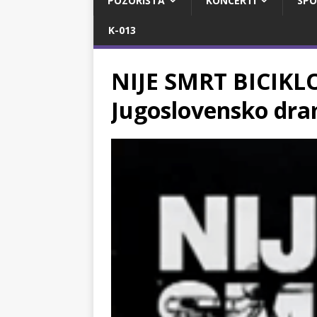
POZORIŠTA
KONCERTI
SPO
K-013
NIJE SMRT BICIKLO 
Jugoslovensko dra