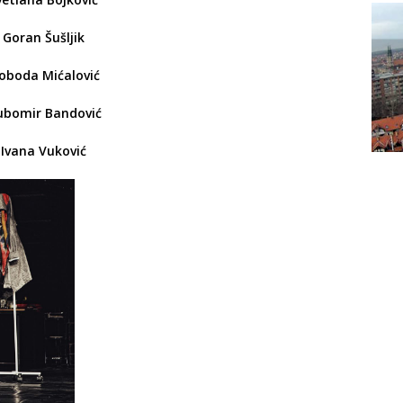
Goran Šušljik
loboda Mićalović
ubomir Bandović
Ivana Vuković