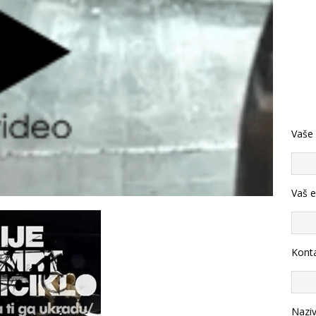
Vaše
Vaš e
Konta
Nazi