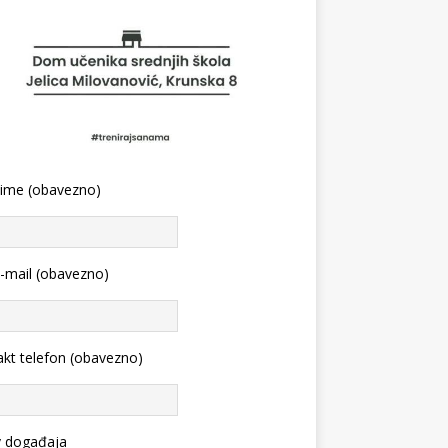
 ime (obavezno)
-mail (obavezno)
kt telefon (obavezno)
v događaja