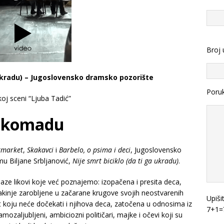
Broj 
ukradu) – Jugoslovensko dramsko pozorište
Poru
koj sceni “Ljuba Tadić”
 komadu
rmarket
,
Skakavci
i
Barbelo, o psima i deci
, Jugoslovensko
u Biljane Srbljanović,
Nije smrt biciklo (da ti ga ukradu)
.
laze likovi koje već poznajemo: izopačena i presita deca,
jakinje zarobljene u začarane krugove svojih neostvarenih
Upiši
t koju neće dočekati i njihova deca, zatočena u odnosima iz
7+1=
ozaljubljeni, ambiciozni političari, majke i očevi koji su