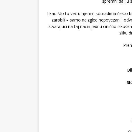
spremni da i u 
I kao što to već u njenim komadima često biv
zarobili – samo naizgled nepovezani i odvoj
stvarajući na taj način jednu cinično iskoše
sliku 
Prem
Bi
Sl
S