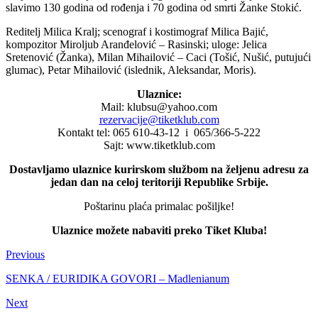
slavimo 130 godina od rođenja i 70 godina od smrti Žanke Stokić.
Reditelj Milica Kralj; scenograf i kostimograf Milica Bajić,
kompozitor Miroljub Aranđelović – Rasinski; uloge: Jelica
Sretenović (Žanka), Milan Mihailović – Caci (Tošić, Nušić, putujući
glumac), Petar Mihailović (islednik, Aleksandar, Moris).
Ulaznice:
Mail: klubsu@yahoo.com
rezervacije@tiketklub.com
Kontakt tel: 065 610-43-12 i 065/366-5-222
Sajt: www.tiketklub.com
Dostavljamo ulaznice kurirskom službom na željenu adresu za
jedan dan na celoj teritoriji Republike Srbije.
Poštarinu plaća primalac pošiljke!
Ulaznice možete nabaviti preko Tiket Kluba!
Previous
SENKA / EURIDIKA GOVORI – Madlenianum
Next