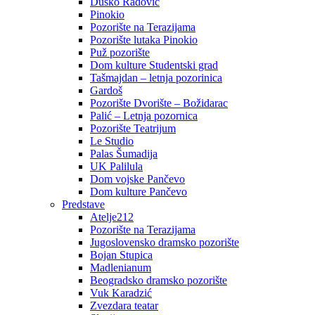
Duško Radović
Pinokio
Pozorište na Terazijama
Pozorište lutaka Pinokio
Puž pozorište
Dom kulture Studentski grad
Tašmajdan – letnja pozorinica
Gardoš
Pozorište Dvorište – Božidarac
Palić – Letnja pozornica
Pozorište Teatrijum
Le Studio
Palas Šumadija
UK Palilula
Dom vojske Pančevo
Dom kulture Pančevo
Predstave
Atelje212
Pozorište na Terazijama
Jugoslovensko dramsko pozorište
Bojan Stupica
Madlenianum
Beogradsko dramsko pozorište
Vuk Karadzić
Zvezdara teatar