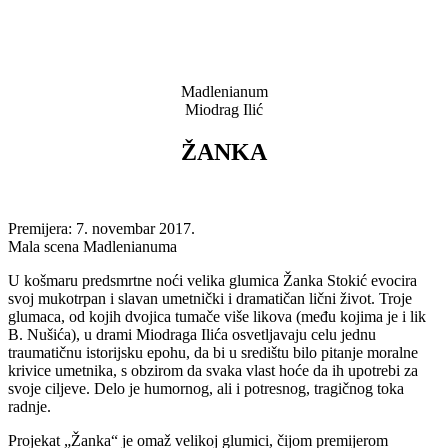
Madlenianum
Miodrag Ilić
ŽANKA
Premijera: 7. novembar 2017.
Mala scena Madlenianuma
U košmaru predsmrtne noći velika glumica Žanka Stokić evocira
svoj mukotrpan i slavan umetnički i dramatičan lični život. Troje
glumaca, od kojih dvojica tumače više likova (među kojima je i lik
B. Nušića), u drami Miodraga Ilića osvetljavaju celu jednu
traumatičnu istorijsku epohu, da bi u središtu bilo pitanje moralne
krivice umetnika, s obzirom da svaka vlast hoće da ih upotrebi za
svoje ciljeve. Delo je humornog, ali i potresnog, tragičnog toka
radnje.
Projekat „Žanka“ je omaž velikoj glumici, čijom premijerom