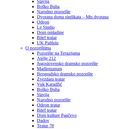
Slavija
Boško Buha
Narodno pozorište
Dvorana doma sindikata – Mts dvorana
Odeon
Le Studio
Dom omladine
Bitef teatar
UK Palilula
O pozorištima
Pozorište na Terazijama
Atelje 212
Jugoslovensko dramsko pozorište
Madlenianum
Beogradsko dramsko pozorište
Zvezdara teatar
Vuk Karadžić
Boško Buha
Slavija
Narodno pozorište
Odeon teatar
Bitef teatar
Dom kulture Pančevo
Dadov
Teatar 78