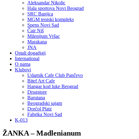
Aleksandar Nikolic
Hala sportova Novi Beograd
SRC Banjica
MGM teniski kompleks
Spens Novi Sad
Čair Niš
Milenijum Vršac
Marakana
JNA
Ostali dogadjaji
International
O nama
Klubovi
Udarnik Cafe Club Pančevo
Bitef Art Cafe
Hangar kod luke Beograd
Drugstore
Barutana
Beogradski sajam
Dorćol Platz
Fabrika Novi Sad
K-013
ŽANKA – Madlenianum