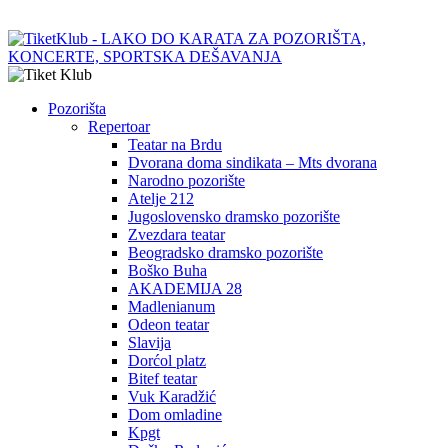
Pozorišta
Repertoar
Teatar na Brdu
Dvorana doma sindikata – Mts dvorana
Narodno pozorište
Atelje 212
Jugoslovensko dramsko pozorište
Zvezdara teatar
Beogradsko dramsko pozorište
Boško Buha
AKADEMIJA 28
Madlenianum
Odeon teatar
Slavija
Dorćol platz
Bitef teatar
Vuk Karadžić
Dom omladine
Kpgt