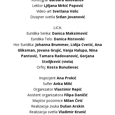
Lektor
Ljiljana Mrkić Popović
Video-art
Svetlana Volic
Dizajner svetla
Srđan Jovanović
LICA:
Euridika Senka:
Danica Maksimović
Euridika Telo:
Danica Ristovski
Hor Euridika:
Johanna Brummer, Lidija Cvetić, Ana
Gliksman, Jovana Grujić, Vanja Halupa, Nina
Pantović, Tamara Radovanović, Gorjana
Stoiljković (viola)
Orfej:
Kosta Bunuševac
Inspicijent
Ana Prokić
Sufler
Anka Milić
Organizator
Vlastimir Repić
Asistent organizatora
Filipa Daničić
Majstor pozornice
Milan Ćirić
Realizacija zvuka
Dušan Arskin
Realizacija svetla
Vladimir Krunić