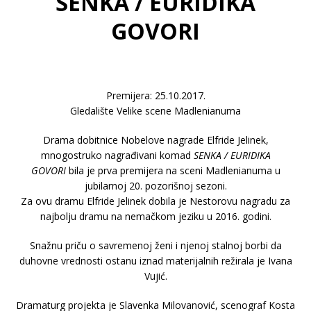
SENKA / EURIDIKA
GOVORI
Premijera: 25.10.2017.
Gledalište Velike scene Madlenianuma
Drama dobitnice Nobelove nagrade Elfride Jelinek,
mnogostruko nagrađivani komad
SENKA / EURIDIKA
GOVORI
bila je prva premijera na sceni Madlenianuma u
jubilarnoj 20. pozorišnoj sezoni.
Za ovu dramu Elfride Jelinek dobila je Nestorovu nagradu za
najbolju dramu na nemačkom jeziku u 2016. godini.
Snažnu priču o savremenoj ženi i njenoj stalnoj borbi da
duhovne vrednosti ostanu iznad materijalnih režirala je Ivana
Vujić.
Dramaturg projekta je Slavenka Milovanović, scenograf Kosta