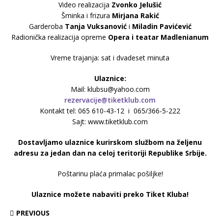
Video realizacija
Zvonko Jelušić
Šminka i frizura
Mirjana Rakić
Garderoba
Tanja Vuksanović
i
Miladin Pavićević
Radionička realizacija opreme
Opera i teatar Madlenianum
Vreme trajanja: sat i dvadeset minuta
Ulaznice:
Mail: klubsu@yahoo.com
rezervacije@tiketklub.com
Kontakt tel: 065 610-43-12 i 065/366-5-222
Sajt: www.tiketklub.com
Dostavljamo ulaznice kurirskom službom na željenu
adresu za jedan dan na celoj teritoriji Republike Srbije.
Poštarinu plaća primalac pošiljke!
Ulaznice možete nabaviti preko Tiket Kluba!
PREVIOUS