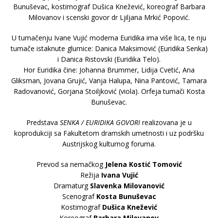
Bunuševac, kostimograf Dušica Knežević, koreograf Barbara
Milovanov i scenski govor dr Ljiljana Mrkić Popović.
U tumačenju Ivane Vujić moderna Euridika ima više lica, te nju
tumače istaknute glumice: Danica Maksimović (Euridika Senka)
i Danica Ristovski (Euridika Telo).
Hor Euridika čine: Johanna Brummer, Lidija Cvetić, Ana
Gliksman, Jovana Grujić, Vanja Halupa, Nina Pantović, Tamara
Radovanović, Gorjana Stoiljković (viola). Orfeja tumači Kosta
Bunuševac.
Predstava
SENKA / EURIDIKA GOVORI
realizovana je u
koprodukciji sa Fakultetom dramskih umetnosti i uz podršku
Austrijskog kulturnog foruma.
Prevod sa nemačkog
Jelena Kostić Tomović
Režija
Ivana Vujić
Dramaturg
Slavenka Milovanović
Scenograf
Kosta Bunuševac
Kostimograf
Dušica Knežević
Koreograf
Barbara Milovanov