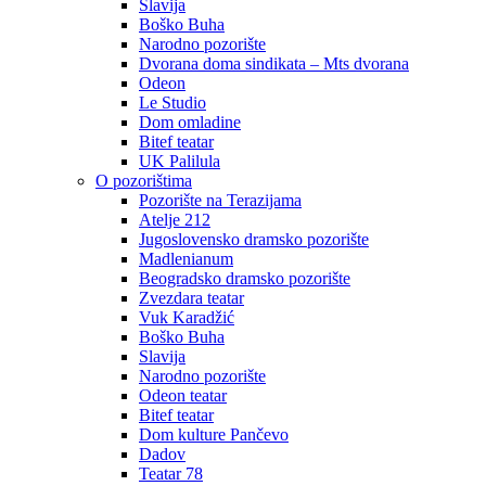
Slavija
Boško Buha
Narodno pozorište
Dvorana doma sindikata – Mts dvorana
Odeon
Le Studio
Dom omladine
Bitef teatar
UK Palilula
O pozorištima
Pozorište na Terazijama
Atelje 212
Jugoslovensko dramsko pozorište
Madlenianum
Beogradsko dramsko pozorište
Zvezdara teatar
Vuk Karadžić
Boško Buha
Slavija
Narodno pozorište
Odeon teatar
Bitef teatar
Dom kulture Pančevo
Dadov
Teatar 78