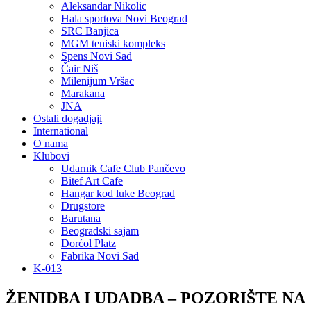
Aleksandar Nikolic
Hala sportova Novi Beograd
SRC Banjica
MGM teniski kompleks
Spens Novi Sad
Čair Niš
Milenijum Vršac
Marakana
JNA
Ostali dogadjaji
International
O nama
Klubovi
Udarnik Cafe Club Pančevo
Bitef Art Cafe
Hangar kod luke Beograd
Drugstore
Barutana
Beogradski sajam
Dorćol Platz
Fabrika Novi Sad
K-013
ŽENIDBA I UDADBA – POZORIŠTE NA