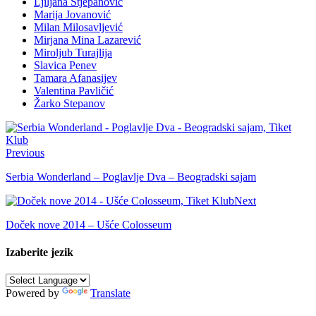
Ljiljana Stjepanović
Marija Jovanović
Milan Milosavljević
Mirjana Mina Lazarević
Miroljub Turajlija
Slavica Penev
Tamara Afanasijev
Valentina Pavličić
Žarko Stepanov
Previous
Serbia Wonderland – Poglavlje Dva – Beogradski sajam
Next
Doček nove 2014 – Ušće Colosseum
Izaberite jezik
Powered by
Translate