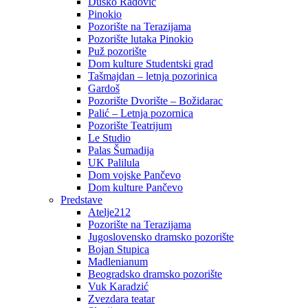
Duško Radović
Pinokio
Pozorište na Terazijama
Pozorište lutaka Pinokio
Puž pozorište
Dom kulture Studentski grad
Tašmajdan – letnja pozorinica
Gardoš
Pozorište Dvorište – Božidarac
Palić – Letnja pozornica
Pozorište Teatrijum
Le Studio
Palas Šumadija
UK Palilula
Dom vojske Pančevo
Dom kulture Pančevo
Predstave
Atelje212
Pozorište na Terazijama
Jugoslovensko dramsko pozorište
Bojan Stupica
Madlenianum
Beogradsko dramsko pozorište
Vuk Karadzić
Zvezdara teatar