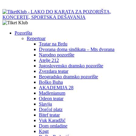
Pozorišta
Repertoar
Teatar na Brdu
Dvorana doma sindikata – Mts dvorana
Narodno pozorište
Atelje 212
Jugoslovensko dramsko pozorište
Zvezdara teatar
Beogradsko dramsko pozorište
Boško Buha
AKADEMIJA 28
Madlenianum
Odeon teatar
Slavija
Dorćol platz
Bitef teatar
Vuk Karadžić
Dom omladine
Kpgt