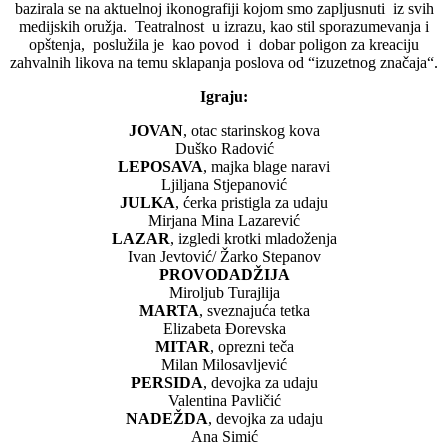
bazirala se na aktuelnoj ikonografiji kojom smo zapljusnuti iz svih
medijskih oružja. Teatralnost u izrazu, kao stil sporazumevanja i
opštenja, poslužila je kao povod i dobar poligon za kreaciju
zahvalnih likova na temu sklapanja poslova od “izuzetnog značaja“.
Igraju:
JOVAN
, otac starinskog kova
Duško Radović
LEPOSAVA
, majka blage naravi
Ljiljana Stjepanović
JULKA
, ćerka pristigla za udaju
Mirjana Mina Lazarević
LAZAR
, izgledi krotki mladoženja
Ivan Jevtović/ Žarko Stepanov
PROVODADŽIJA
Miroljub Turajlija
MARTA
, sveznajuća tetka
Elizabeta Đorevska
MITAR
, oprezni teča
Milan Milosavljević
PERSIDA
, devojka za udaju
Valentina Pavličić
NADEŽDA
, devojka za udaju
Ana Simić