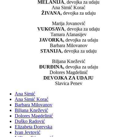
MELANIJA
, devojka za udaju
Ana Simić Korać
ŽIVANA,
devojka za udaju
Marija Jovanović
VUKOSAVA
, devojka za udaju
Tamara Afanasijev
JAVORKA,
devojka za udaju
Barbara Milovanov
STANIJA,
devojka za udaju
Biljana Knežević
ĐURĐINA,
devojka za udaju
Dolores Magdelinić
DEVOJKA ZA UDAJU
Slavica Penev
Ana Simić
Ana Simić Korać
Barbara Milovanov
Biljana Knežević
Dolores Magdelinić
Duško Radović
Elizabeta Đorevska
Ivan Jevtović