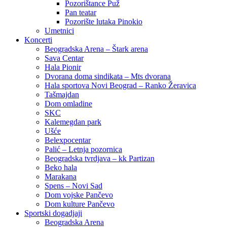
Pozorištance Puž
Pan teatar
Pozorište lutaka Pinokio
Umetnici
Koncerti
Beogradska Arena – Štark arena
Sava Centar
Hala Pionir
Dvorana doma sindikata – Mts dvorana
Hala sportova Novi Beograd – Ranko Žeravica
Tašmajdan
Dom omladine
SKC
Kalemegdan park
Ušće
Belexpocentar
Palić – Letnja pozornica
Beogradska tvrdjava – kk Partizan
Beko hala
Marakana
Spens – Novi Sad
Dom vojske Pančevo
Dom kulture Pančevo
Sportski dogadjaji
Beogradska Arena