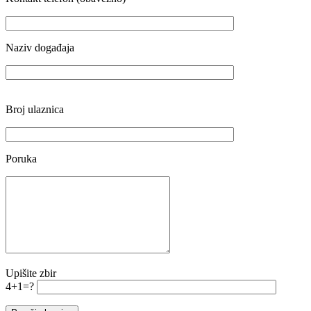
Naziv događaja
Broj ulaznica
Poruka
Upišite zbir
4+1=?