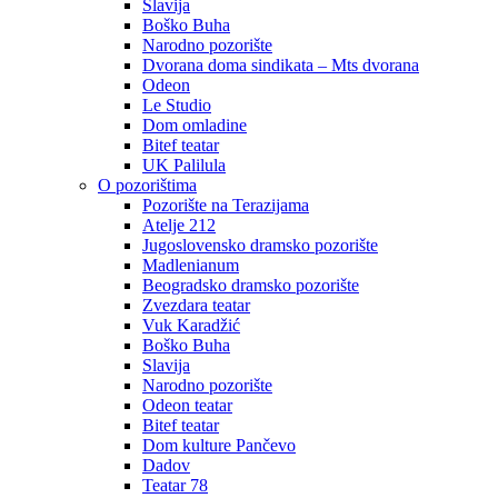
Slavija
Boško Buha
Narodno pozorište
Dvorana doma sindikata – Mts dvorana
Odeon
Le Studio
Dom omladine
Bitef teatar
UK Palilula
O pozorištima
Pozorište na Terazijama
Atelje 212
Jugoslovensko dramsko pozorište
Madlenianum
Beogradsko dramsko pozorište
Zvezdara teatar
Vuk Karadžić
Boško Buha
Slavija
Narodno pozorište
Odeon teatar
Bitef teatar
Dom kulture Pančevo
Dadov
Teatar 78