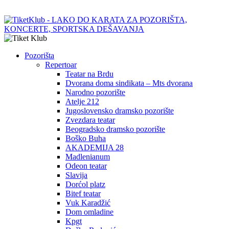
Pozorišta
Repertoar
Teatar na Brdu
Dvorana doma sindikata – Mts dvorana
Narodno pozorište
Atelje 212
Jugoslovensko dramsko pozorište
Zvezdara teatar
Beogradsko dramsko pozorište
Boško Buha
AKADEMIJA 28
Madlenianum
Odeon teatar
Slavija
Dorćol platz
Bitef teatar
Vuk Karadžić
Dom omladine
Kpgt