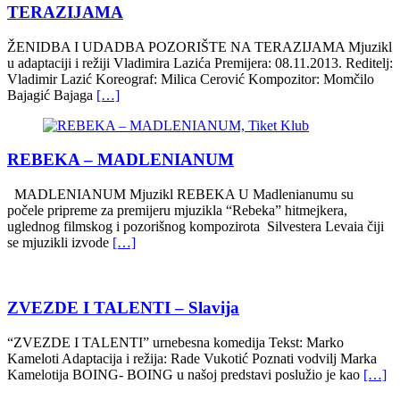
TERAZIJAMA
ŽENIDBA I UDADBA POZORIŠTE NA TERAZIJAMA Mjuzikl
u adaptaciji i režiji Vladimira Lazića Premijera: 08.11.2013. Reditelj:
Vladimir Lazić Koreograf: Milica Cerović Kompozitor: Momčilo
Bajagić Bajaga
[…]
REBEKA – MADLENIANUM
MADLENIANUM Mjuzikl REBEKA U Madlenianumu su
počele pripreme za premijeru mjuzikla “Rebeka” hitmejkera,
uglednog filmskog i pozorišnog kompozirota Silvestera Levaia čiji
se mjuzikli izvode
[…]
ZVEZDE I TALENTI – Slavija
“ZVEZDE I TALENTI” urnebesna komedija Tekst: Marko
Kameloti Adaptacija i režija: Rade Vukotić Poznati vodvilj Marka
Kamelotija BOING- BOING u našoj predstavi poslužio je kao
[…]