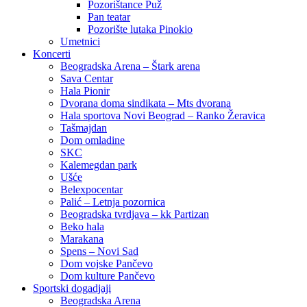
Pozorištance Puž
Pan teatar
Pozorište lutaka Pinokio
Umetnici
Koncerti
Beogradska Arena – Štark arena
Sava Centar
Hala Pionir
Dvorana doma sindikata – Mts dvorana
Hala sportova Novi Beograd – Ranko Žeravica
Tašmajdan
Dom omladine
SKC
Kalemegdan park
Ušće
Belexpocentar
Palić – Letnja pozornica
Beogradska tvrdjava – kk Partizan
Beko hala
Marakana
Spens – Novi Sad
Dom vojske Pančevo
Dom kulture Pančevo
Sportski dogadjaji
Beogradska Arena