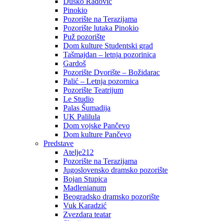
Duško Radović
Pinokio
Pozorište na Terazijama
Pozorište lutaka Pinokio
Puž pozorište
Dom kulture Studentski grad
Tašmajdan – letnja pozorinica
Gardoš
Pozorište Dvorište – Božidarac
Palić – Letnja pozornica
Pozorište Teatrijum
Le Studio
Palas Šumadija
UK Palilula
Dom vojske Pančevo
Dom kulture Pančevo
Predstave
Atelje212
Pozorište na Terazijama
Jugoslovensko dramsko pozorište
Bojan Stupica
Madlenianum
Beogradsko dramsko pozorište
Vuk Karadzić
Zvezdara teatar