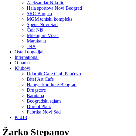
Aleksandar Nikolic
Hala sportova Novi Beograd
SRC Banjica
MGM teniski kompleks
Spens Novi Sad
Čair Niš
Milenijum Vršac
Marakana
JNA
Ostali dogadjaji
International
O nama
Klubovi
Udarnik Cafe Club Pančevo
Bitef Art Cafe
Hangar kod luke Beograd
Drugstore
Barutana
Beogradski sajam
Dorćol Platz
Fabrika Novi Sad
K-013
Žarko Stepanov