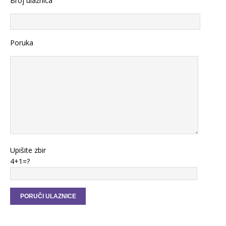
Broj ulaznica
Poruka
Upišite zbir
4+1=?