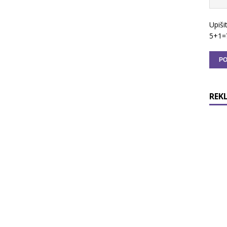
Upiši
5+1=
REK