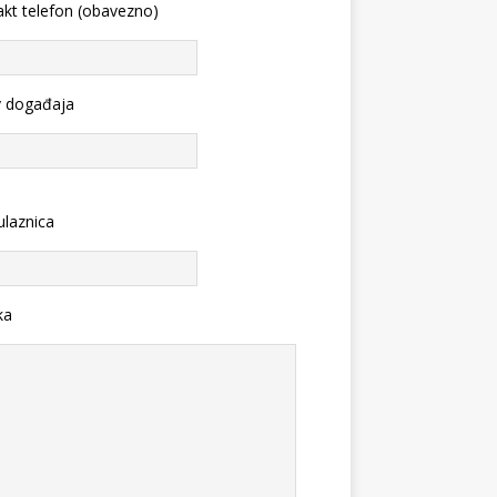
kt telefon (obavezno)
v događaja
ulaznica
ka