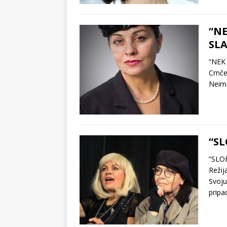
“NE
SLA
“NEK 
Crnče
Neima
“SL
“SLOB
Režij
Svoju
prip