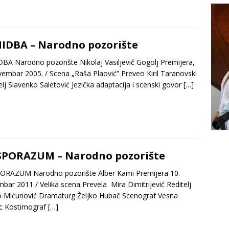
IDBA – Narodno pozorište
BA Narodno pozorište Nikolaj Vasiljevič Gogolj Premijera,
vembar 2005. / Scena „Raša Plaović” Preveo Kiril Taranovski
elj Slavenko Saletović Jezička adaptacija i scenski govor
[…]
PORAZUM – Narodno pozorište
ORAZUM Narodno pozorište Alber Kami Premijera 10.
bar 2011 / Velika scena Prevela Mira Dimitrijević Reditelj
o Mićunović Dramaturg Željko Hubač Scenograf Vesna
ac Kostimograf
[…]