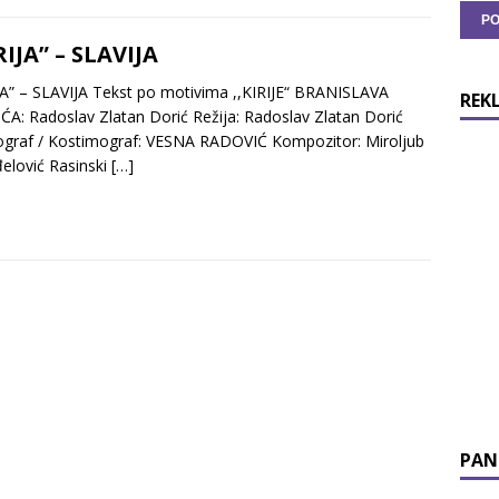
RIJA” – SLAVIJA
JA” – SLAVIJA Tekst po motivima ,,KIRIJE“ BRANISLAVA
REK
A: Radoslav Zlatan Dorić Režija: Radoslav Zlatan Dorić
graf / Kostimograf: VESNA RADOVIĆ Kompozitor: Miroljub
elović Rasinski
[…]
PAN