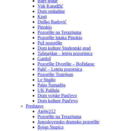
Bitef teatar
Vuk Karadžić
Dom omladine
Kpgt
Duško Radović
Pinokio
Pozorište na Terazijama
Pozorište lutaka Pinokio
Puž pozorište
Dom kulture Studentski grad
Tašmajdan – letnja pozorinica
Gardoš
Pozorište Dvorište – Božidarac
Palić – Letnja pozornica
Pozorište Teatrijum
Le Studio
Palas Šumadija
UK Palilula
Dom vojske Pančevo
Dom kulture Pančevo
Predstave
Atelje212
Pozorište na Terazijama
Jugoslovensko dramsko pozorište
Bojan Stupica