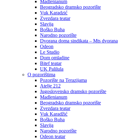
Madlenianum
Beogradsko dramsko pozorište
Vuk Karadzić
Zvezdara teatar
Slavija
Boško Buha
Narodno pozorište
Dvorana doma sindikata – Mts dvorana
Odeon
Le Studio
Dom omladine
Bitef teatar
UK Palilula
O pozorištima
Pozorište na Terazijama
Atelje 212
Jugoslovensko dramsko pozorište
Madlenianum
Beogradsko dramsko pozorište
Zvezdara teatar
Vuk Karadžić
Boško Buha
Slavija
Narodno pozorište
Odeon teatar