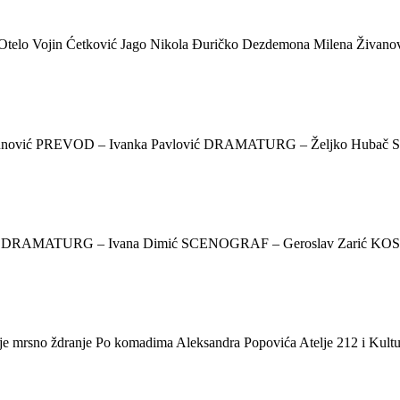
u: Otelo Vojin Ćetković Jago Nikola Đuričko Dezdemona Milena Živan
ko Mićunović PREVOD – Ivanka Pavlović DRAMATURG – Željko Hub
 Karadžić DRAMATURG – Ivana Dimić SCENOGRAF – Geroslav Zar
nje mrsno ždranje Po komadima Aleksandra Popovića Atelje 212 i Kult