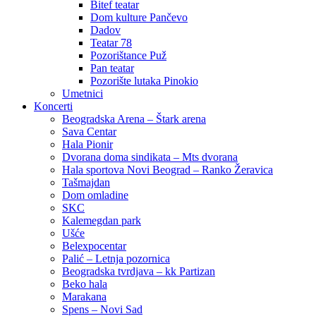
Bitef teatar
Dom kulture Pančevo
Dadov
Teatar 78
Pozorištance Puž
Pan teatar
Pozorište lutaka Pinokio
Umetnici
Koncerti
Beogradska Arena – Štark arena
Sava Centar
Hala Pionir
Dvorana doma sindikata – Mts dvorana
Hala sportova Novi Beograd – Ranko Žeravica
Tašmajdan
Dom omladine
SKC
Kalemegdan park
Ušće
Belexpocentar
Palić – Letnja pozornica
Beogradska tvrdjava – kk Partizan
Beko hala
Marakana
Spens – Novi Sad