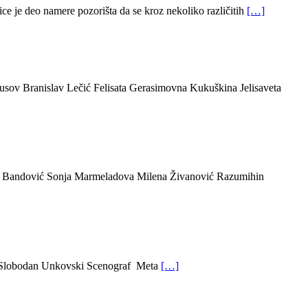
 je deo namere pozorišta da se kroz nekoliko različitih
[…]
sov Branislav Lečić Felisata Gerasimovna Kukuškina Jelisaveta
ir Bandović Sonja Marmeladova Milena Živanović Razumihin
lj Slobodan Unkovski Scenograf Meta
[…]