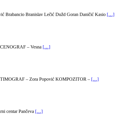
ović Brabancio Branislav Lečić Dužd Goran Daničić Kasio
[…]
ač SCENOGRAF – Vesna
[…]
ić KOSTIMOGRAF – Zora Popović KOMPOZITOR –
[…]
urni centar Pančeva
[…]