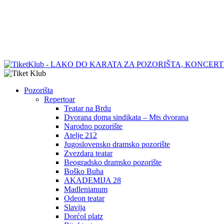
Pozorišta
Repertoar
Teatar na Brdu
Dvorana doma sindikata – Mts dvorana
Narodno pozorište
Atelje 212
Jugoslovensko dramsko pozorište
Zvezdara teatar
Beogradsko dramsko pozorište
Boško Buha
AKADEMIJA 28
Madlenianum
Odeon teatar
Slavija
Dorćol platz