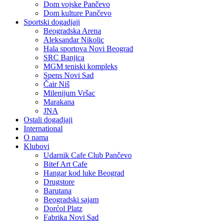
Dom vojske Pančevo
Dom kulture Pančevo
Sportski dogadjaji
Beogradska Arena
Aleksandar Nikolic
Hala sportova Novi Beograd
SRC Banjica
MGM teniski kompleks
Spens Novi Sad
Čair Niš
Milenijum Vršac
Marakana
JNA
Ostali dogadjaji
International
O nama
Klubovi
Udarnik Cafe Club Pančevo
Bitef Art Cafe
Hangar kod luke Beograd
Drugstore
Barutana
Beogradski sajam
Dorćol Platz
Fabrika Novi Sad