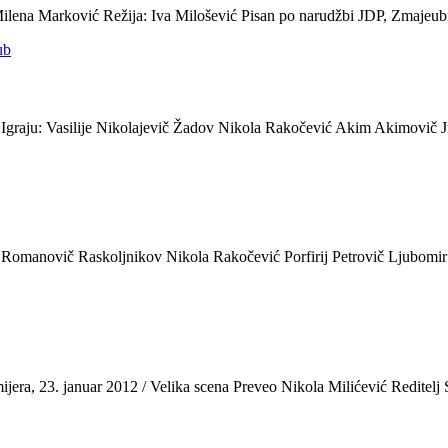
ena Marković Režija: Iva Milošević Pisan po narudžbi JDP, Zmajeubice
graju: Vasilije Nikolajevič Žadov Nikola Rakočević Akim Akimovič Ju
n Romanovič Raskoljnikov Nikola Rakočević Porfirij Petrovič Ljubom
era, 23. januar 2012 / Velika scena Preveo Nikola Milićević Redite