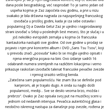
dana posle beogradskog, već rasprodat! To je samo jedan od
uspeha kojima je Zaz započela ovu godinu, a prvi u nizu
svakako je bila državna nagrada za najuspešnijeg francuskog
izvođača u prošloj godini, kada je iza sebe ostavila i
popularnog DJ-a Davida Getu! Zaz je ujedno i najprodavaniji
strani izvođač u Srbiji u poslednjih šest meseci, što je slučaj i u
još nekoliko evropskih zemalja u kojima će francuska
kantautorka nastupiti ove godine. Od ove godine u prodaji se
pojavio i njen prvi koncertni album i DVD „Sans Tsu Tsou“, koji
u prevodu znači „posvuda“ kako bi se mogla ujedno opisati i
njena energična pojava na bini. Ovo izdanje sadrži 16
odabranih numera snimljenih na različitim lokacijima i verno
prikazuje raskošan izvođački talenat francuske pevačke zvezde
i njenog izrazito veštog benda.
„Zatečena sam popularnošću. Ne znam šta se definiše pod
karijerom, ali je trajalo dugo. A onda su naglo došli
popularnost, mediji… Sve se desilo veoma brzo, možda i
prebrzo”. Ovako je Zaz opisala svoj put na muzičkoj sceni u
jednom od nedavnih intervjua. Pevačica autentičnog glasa i
neobično iskrenog nastupa za današnje pop zvezde, rođena je