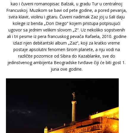
kao i čuveni romanopisac Balzak, u gradu Tur u centralnoj
Francuskoj. Muzikom se bavi od pete godine, a pored pevanja,
svira klavir, violinu i gitaru. Čuveni nadimak Zaz joj u šali daju
kolege iz benda „Don Diego“ kojem pristupa potpisujući
ugovor sa jednim velikim slovom „Z“. Uz nekoliko sopstvenih
ali i tri pesme iz pera francuskog pevača Rafaela, 2010. godine
izlazi njen debitantski album „Zaz“, koji za kratko vreme
postaje apsolutni fenomen širom planete, a nju vodi na
različite pozornice od Sibira do Kazablanke, sve do
jedinstvenog ambijenta Beogradske tvrđave čiji će biti gost 1.
juna ove godine.