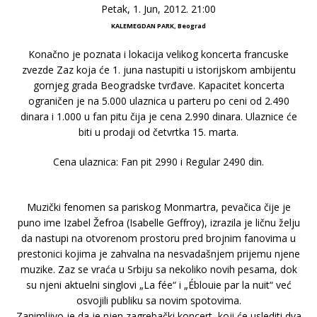
Petak, 1. Jun, 2012. 21:00
KALEMEGDAN PARK, Beograd
Konačno je poznata i lokacija velikog koncerta francuske
zvezde Zaz koja će 1. juna nastupiti u istorijskom ambijentu
gornjeg grada Beogradske tvrđave. Kapacitet koncerta
ograničen je na 5.000 ulaznica u parteru po ceni od 2.490
dinara i 1.000 u fan pitu čija je cena 2.990 dinara. Ulaznice će
biti u prodaji od četvrtka 15. marta.
Cena ulaznica: Fan pit 2990 i Regular 2490 din.
Muzički fenomen sa pariskog Monmartra, pevačica čije je
puno ime Izabel Žefroa (Isabelle Geffroy), izrazila je ličnu želju
da nastupi na otvorenom prostoru pred brojnim fanovima u
prestonici kojima je zahvalna na nesvadašnjem prijemu njene
muzike. Zaz se vraća u Srbiju sa nekoliko novih pesama, dok
su njeni aktuelni singlovi „La fée“ i „Éblouie par la nuit“ već
osvojili publiku sa novim spotovima.
Zanimljivo je da je njen zagrebački koncert, koji će uslediti dva