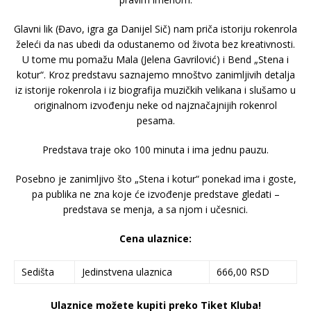
Glavni lik (Đavo, igra ga Danijel Sič) nam priča istoriju rokenrola
želeći da nas ubedi da odustanemo od života bez kreativnosti.
U tome mu pomažu Mala (Jelena Gavrilović) i Bend „Stena i
kotur“. Kroz predstavu saznajemo mnoštvo zanimljivih detalja
iz istorije rokenrola i iz biografija muzičkih velikana i slušamo u
originalnom izvođenju neke od najznačajnijih rokenrol
pesama.
Predstava traje oko 100 minuta i ima jednu pauzu.
Posebno je zanimljivo što „Stena i kotur“ ponekad ima i goste,
pa publika ne zna koje će izvođenje predstave gledati –
predstava se menja, a sa njom i učesnici.
Cena ulaznice:
Sedišta
Jedinstvena ulaznica
666,00 RSD
Ulaznice možete kupiti preko Tiket Kluba!