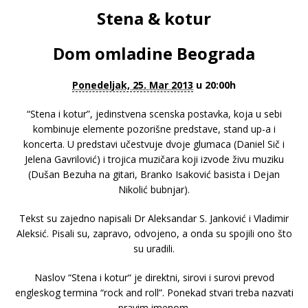
Stena & kotur
Dom omladine Beograda
Ponedeljak, 25. Mar 2013
u 20:00h
“Stena i kotur”, jedinstvena scenska postavka, koja u sebi
kombinuje elemente pozorišne predstave, stand up-a i
koncerta. U predstavi učestvuje dvoje glumaca (Daniel Sič i
Jelena Gavrilović) i trojica muzičara koji izvode živu muziku
(Dušan Bezuha na gitari, Branko Isaković basista i Dejan
Nikolić bubnjar).
Tekst su zajedno napisali Dr Aleksandar S. Janković i Vladimir
Aleksić. Pisali su, zapravo, odvojeno, a onda su spojili ono što
su uradili.
Naslov “Stena i kotur“ je direktni, sirovi i surovi prevod
engleskog termina “rock and roll”. Ponekad stvari treba nazvati
pravim imenom.