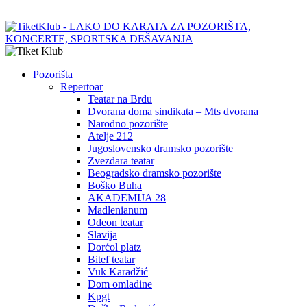
Pozorišta
Repertoar
Teatar na Brdu
Dvorana doma sindikata – Mts dvorana
Narodno pozorište
Atelje 212
Jugoslovensko dramsko pozorište
Zvezdara teatar
Beogradsko dramsko pozorište
Boško Buha
AKADEMIJA 28
Madlenianum
Odeon teatar
Slavija
Dorćol platz
Bitef teatar
Vuk Karadžić
Dom omladine
Kpgt