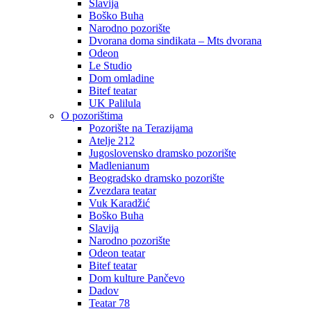
Slavija
Boško Buha
Narodno pozorište
Dvorana doma sindikata – Mts dvorana
Odeon
Le Studio
Dom omladine
Bitef teatar
UK Palilula
O pozorištima
Pozorište na Terazijama
Atelje 212
Jugoslovensko dramsko pozorište
Madlenianum
Beogradsko dramsko pozorište
Zvezdara teatar
Vuk Karadžić
Boško Buha
Slavija
Narodno pozorište
Odeon teatar
Bitef teatar
Dom kulture Pančevo
Dadov
Teatar 78