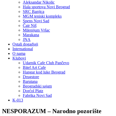
Aleksandar Nikolic
Hala sportova Novi Beograd
SRC Banjica
MGM teniski kompleks
Spens Novi Sad
Čair Niš
Milenijum Vršac
Marakana
JNA
Ostali dogadjaji
International
O nama
Klubovi
Udarnik Cafe Club Pančevo
Bitef Art Cafe
Hangar kod luke Beograd
Drugstore
Barutana
Beogradski sajam
Dorćol Platz
Fabrika Novi Sad
K-013
NESPORAZUM – Narodno pozorište