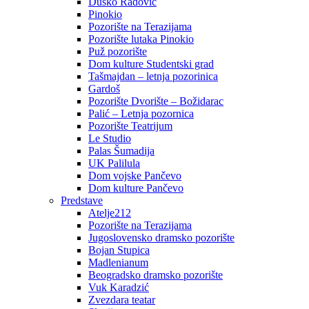
Duško Radović
Pinokio
Pozorište na Terazijama
Pozorište lutaka Pinokio
Puž pozorište
Dom kulture Studentski grad
Tašmajdan – letnja pozorinica
Gardoš
Pozorište Dvorište – Božidarac
Palić – Letnja pozornica
Pozorište Teatrijum
Le Studio
Palas Šumadija
UK Palilula
Dom vojske Pančevo
Dom kulture Pančevo
Predstave
Atelje212
Pozorište na Terazijama
Jugoslovensko dramsko pozorište
Bojan Stupica
Madlenianum
Beogradsko dramsko pozorište
Vuk Karadzić
Zvezdara teatar