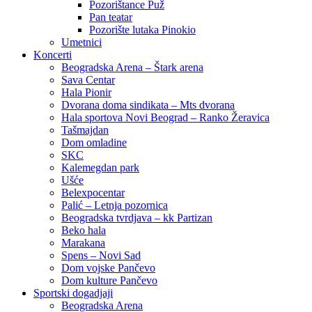
Pozorištance Puž
Pan teatar
Pozorište lutaka Pinokio
Umetnici
Koncerti
Beogradska Arena – Štark arena
Sava Centar
Hala Pionir
Dvorana doma sindikata – Mts dvorana
Hala sportova Novi Beograd – Ranko Žeravica
Tašmajdan
Dom omladine
SKC
Kalemegdan park
Ušće
Belexpocentar
Palić – Letnja pozornica
Beogradska tvrdjava – kk Partizan
Beko hala
Marakana
Spens – Novi Sad
Dom vojske Pančevo
Dom kulture Pančevo
Sportski dogadjaji
Beogradska Arena