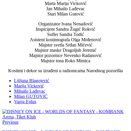
Marta Marija Vicković
Jan Mihailo Lađevac
Stari Milan Gutović
Organizator Ivana Nenadović
Inspicijent Sandra Žugić Rokvić
Sufler Sandra Todić
Asistent kostimografa Olga Mrđenović
Majstor svetla Srđan Mićević
Majstor maske Dragoljub Jeremić
Majstor pozornice Nevenko Radanović
Majstor tona Roko Mimica
Kostimi i dekor su izrađeni u radionicama Narodnog pozorišta
Ljiljana Blagojević
Marija Vicković
Mihailo Lađevac
Milan GUTOVIĆ
Vanja Ejdus
Previous