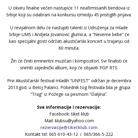
U okviru finalne večeri nastupiće 11 neafirmisanih bendova iz
Srbije koji su odabrani na konkursu izmedju 45 pristiglih prijava.
U revijalnom delu će nastupiti talenti iz Udruženja za mlade
Srbije-UMS i Andjela Jovanović glumica, a “Neverne bebe” će
kao specijalni gosti održati akustičarski koncert u trajanju od
60 minuta.
Žiri će činiti eminentni muzičari i kompozitori. Svi finalisti će
snimiti zajednički album, koji će objaviti PGP RTS.
Prvi Akustičarski festival mladih “UNFEST” održan je decembra
2013.god. u Beloj Palanci. Pobednik tog festivala bila je grupa
“Trag” iz Požege sa pesmom “Daljina”.
Sve informacije i rezervacije:
Facebook: tiket klub
Mail: klubsu@yahoo.com
rezervacije@tiketklub.com
Kontakt tel: 065 610-43-12 i 065/366-5-222