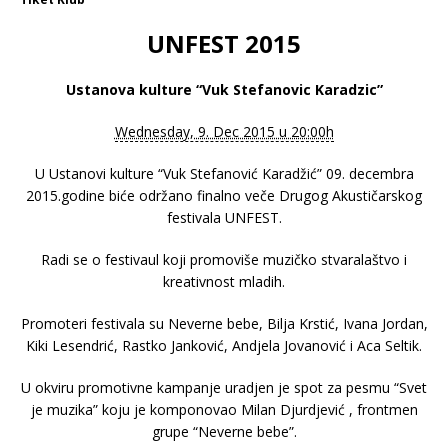
UNFEST 2015
Ustanova kulture “Vuk Stefanovic Karadzic”
Wednesday, 9. Dec 2015 u 20:00h
U Ustanovi kulture “Vuk Stefanović Karadžić” 09. decembra
2015.godine biće održano finalno veče Drugog Akustičarskog
festivala UNFEST.
Radi se o festivaul koji promoviše muzičko stvaralaštvo i
kreativnost mladih.
Promoteri festivala su Neverne bebe, Bilja Krstić, Ivana Jordan,
Kiki Lesendrić, Rastko Janković, Andjela Jovanović i Aca Seltik.
U okviru promotivne kampanje uradjen je spot za pesmu “Svet
je muzika” koju je komponovao Milan Djurdjević , frontmen
grupe “Neverne bebe”.