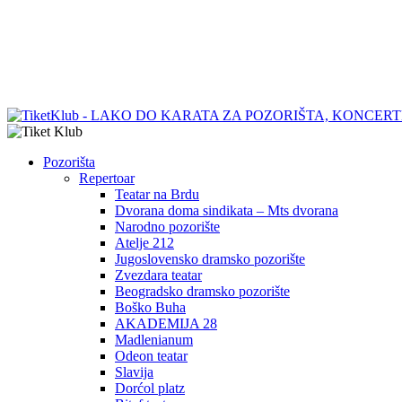
Pozorišta
Repertoar
Teatar na Brdu
Dvorana doma sindikata – Mts dvorana
Narodno pozorište
Atelje 212
Jugoslovensko dramsko pozorište
Zvezdara teatar
Beogradsko dramsko pozorište
Boško Buha
AKADEMIJA 28
Madlenianum
Odeon teatar
Slavija
Dorćol platz