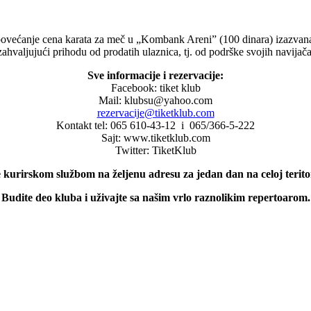
ovećanje cena karata za meč u „Kombank Areni” (100 dinara) izazvana
zahvaljujući prihodu od prodatih ulaznica, tj. od podrške svojih navijača
Sve informacije i rezervacije:
Facebook: tiket klub
Mail: klubsu@yahoo.com
rezervacije@tiketklub.com
Kontakt tel: 065 610-43-12 i 065/366-5-222
Sajt: www.tiketklub.com
Twitter: TiketKlub
 kurirskom službom na željenu adresu za jedan dan na celoj teritor
Budite deo kluba i uživajte sa našim vrlo raznolikim repertoarom.