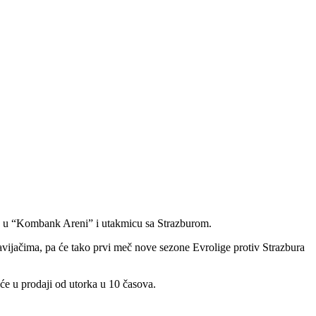
ru u “Kombank Areni” i utakmicu sa Strazburom.
vijačima, pa će tako prvi meč nove sezone Evrolige protiv Strazbura
će u prodaji od utorka u 10 časova.