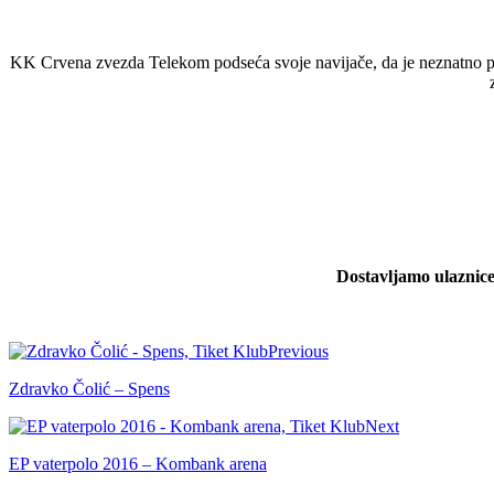
KK Crvena zvezda Telekom podseća svoje navijače, da je neznatno p
Dostavljamo ulaznice
Previous
Zdravko Čolić – Spens
Next
EP vaterpolo 2016 – Kombank arena