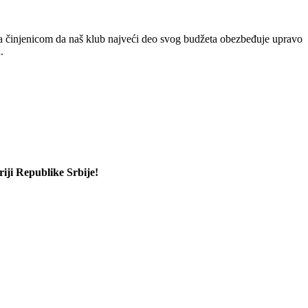
 činjenicom da naš klub najveći deo svog budžeta obezbeđuje upravo
.
iji Republike Srbije!