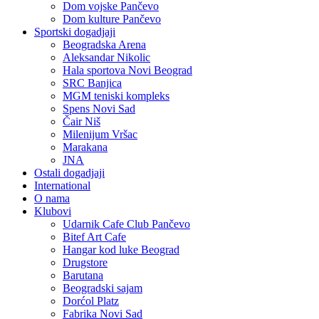
Dom vojske Pančevo
Dom kulture Pančevo
Sportski dogadjaji
Beogradska Arena
Aleksandar Nikolic
Hala sportova Novi Beograd
SRC Banjica
MGM teniski kompleks
Spens Novi Sad
Čair Niš
Milenijum Vršac
Marakana
JNA
Ostali dogadjaji
International
O nama
Klubovi
Udarnik Cafe Club Pančevo
Bitef Art Cafe
Hangar kod luke Beograd
Drugstore
Barutana
Beogradski sajam
Dorćol Platz
Fabrika Novi Sad