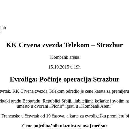
b
KK Crvena zvezda Telekom – Strazbur
Kombank arena
15.10.2015 u 19h
Evroliga: Počinje operacija Strazbur
etvrtak. KK Crvena zvezda Telekom odredio je cene karata za premije
akl gradu Beogradu, Republici Srbiji, ljubiteljima košarke i svojim na
umesto u dvorani „Pionir” igrati u „Kombank Areni”
Francuske u četvrtak od 19 časova, a karte za evroligašku premijeru bi
Cene pojedinačnih ulaznica za ovaj meč su: