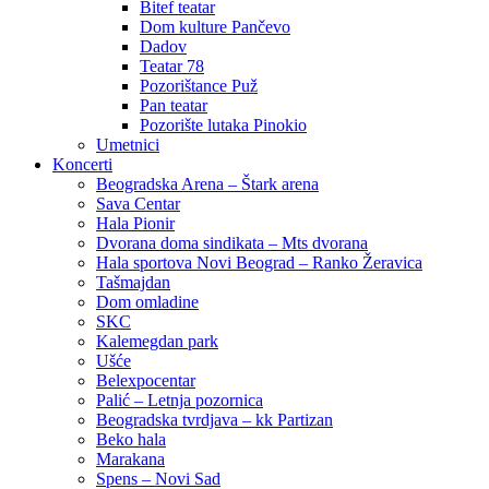
Bitef teatar
Dom kulture Pančevo
Dadov
Teatar 78
Pozorištance Puž
Pan teatar
Pozorište lutaka Pinokio
Umetnici
Koncerti
Beogradska Arena – Štark arena
Sava Centar
Hala Pionir
Dvorana doma sindikata – Mts dvorana
Hala sportova Novi Beograd – Ranko Žeravica
Tašmajdan
Dom omladine
SKC
Kalemegdan park
Ušće
Belexpocentar
Palić – Letnja pozornica
Beogradska tvrdjava – kk Partizan
Beko hala
Marakana
Spens – Novi Sad