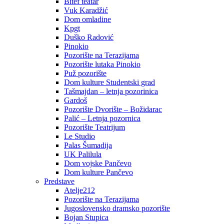
Bitef teatar
Vuk Karadžić
Dom omladine
Kpgt
Duško Radović
Pinokio
Pozorište na Terazijama
Pozorište lutaka Pinokio
Puž pozorište
Dom kulture Studentski grad
Tašmajdan – letnja pozorinica
Gardoš
Pozorište Dvorište – Božidarac
Palić – Letnja pozornica
Pozorište Teatrijum
Le Studio
Palas Šumadija
UK Palilula
Dom vojske Pančevo
Dom kulture Pančevo
Predstave
Atelje212
Pozorište na Terazijama
Jugoslovensko dramsko pozorište
Bojan Stupica