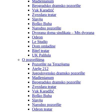
Madlenianum
Beogradsko dramsko pozorište
Vuk Karadzić
Zvezdara teatar
Slavija
Boško Buha
Narodno pozorište
Dvorana doma sindikata – Mts dvorana
Odeon
Le Studio
Dom omladine
Bitef teatar
UK Palilula
O pozorištima
Pozorište na Terazijama
Atelje 212
Jugoslovensko dramsko pozorište
Madlenianum
Beogradsko dramsko pozorište
Zvezdara teatar
Vuk Karadžić
Boško Buha
Slavija
Narodno pozorište
Odeon teatar