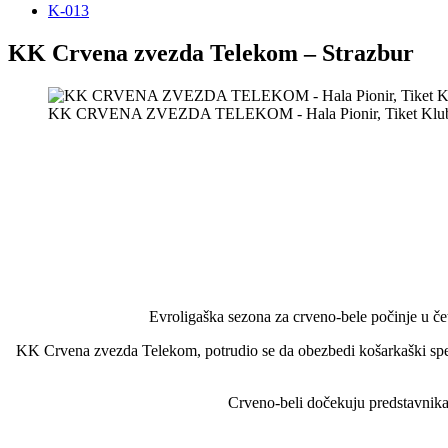
K-013
KK Crvena zvezda Telekom – Strazbur
KK CRVENA ZVEZDA TELEKOM - Hala Pionir, Tiket Klu
Evroligaška sezona za crveno-bele počinje u č
KK Crvena zvezda Telekom, potrudio se da obezbedi košarkaški spekt
Crveno-beli dočekuju predstavnika 