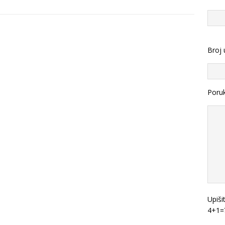
Broj 
Poru
Upiši
4+1=