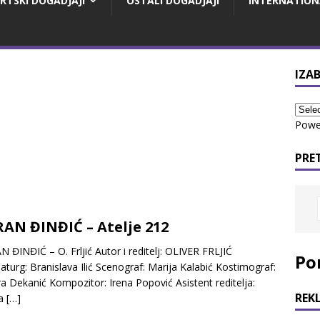
RTSKI DOGADJAJI
OSTALI DOGADJAJI
INTERNATION
IZAB
Powe
PRE
AN ĐINĐIĆ – Atelje 212
 ĐINĐIĆ – O. Frljić Autor i reditelj: OLIVER FRLJIĆ
Po
turg: Branislava Ilić Scenograf: Marija Kalabić Kostimograf:
a Dekanić Kompozitor: Irena Popović Asistent reditelja:
REK
la
[…]