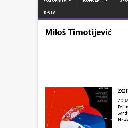
POZORIŠTA
KONCERTI
SPO
K-013
Miloš Timotijević
ZOR
ZORAN
Drama
Sandr
Niko