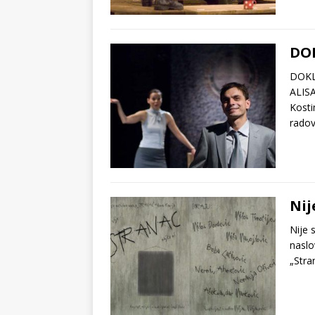
DOK
DOKLE
ALIS
Kosti
rado
Nij
Nije 
naslo
„Stra