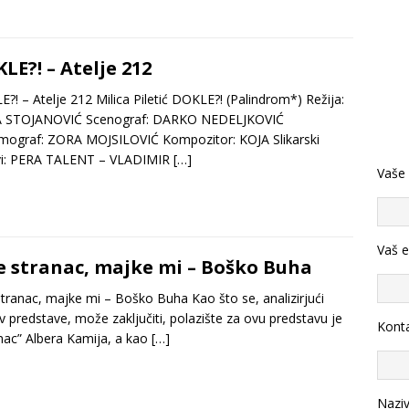
LE?! – Atelje 212
?! – Atelje 212 Milica Piletić DOKLE?! (Palindrom*) Režija:
A STOJANOVIĆ Scenograf: DARKO NEDELJKOVIĆ
mograf: ZORA MOJSILOVIĆ Kompozitor: KOJA Slikarski
vi: PERA TALENT – VLADIMIR
[…]
Vaše
Vaš e
e stranac, majke mi – Boško Buha
stranac, majke mi – Boško Buha Kao što se, analizirjući
v predstave, može zaključiti, polazište za ovu predstavu je
Konta
nac” Albera Kamija, a kao
[…]
Nazi