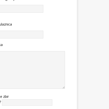
ulaznica
ka
te zbir
?