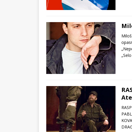
Mil
Miloš
opasn
„Nepo
„Selo
RA
Ate
RASP
PABL
KOVA
DRAG