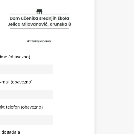
 ime (obavezno)
-mail (obavezno)
kt telefon (obavezno)
v događaja