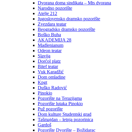
Dvorana doma sindikata – Mts dvorana
Narodno pozorište
Atelje 212
Jugoslovensko dramsko pozorište
Zvezdara teatar
Beogradsko dramsko pozorište
Boško Buha
AKADEMIJA 28
Madlenianum
Odeon teatar
Slavija
Dorćol platz
Bitef teatar
Vuk Karadžić
Dom omladine
Kpgt
Duško Radović
Pinokio
Pozorište na Terazijama
Pozorište lutaka Pinokio
Puž pozorište
Dom kulture Studentski grad
Tašmajdan – letnja pozorinica
Gardoš
Pozorište Dvorište – Božidarac