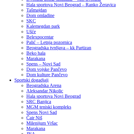
Hala sportova Novi Beograd – Ranko Žeravica
Tašmajdan
Dom omladine
SKC
Kalemegdan park
Ušće
Belexpocentar
Palić – Letnja pozornica
Beogradska tvrdjava – kk Partizan
Beko hala
Marakana
Spens – Novi Sad
Dom vojske Pančevo
Dom kulture Pančevo
Sportski dogadjaji
Beogradska Arena
Aleksandar Nikolic
Hala sportova Novi Beograd
SRC Banjica
MGM teniski kompleks
Spens Novi Sad
Čair Niš
Milenijum Vršac
Marakana
JNA