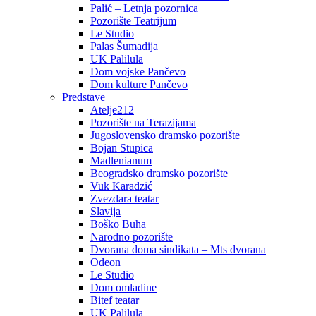
Palić – Letnja pozornica
Pozorište Teatrijum
Le Studio
Palas Šumadija
UK Palilula
Dom vojske Pančevo
Dom kulture Pančevo
Predstave
Atelje212
Pozorište na Terazijama
Jugoslovensko dramsko pozorište
Bojan Stupica
Madlenianum
Beogradsko dramsko pozorište
Vuk Karadzić
Zvezdara teatar
Slavija
Boško Buha
Narodno pozorište
Dvorana doma sindikata – Mts dvorana
Odeon
Le Studio
Dom omladine
Bitef teatar
UK Palilula