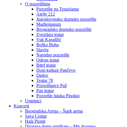
O pozorištima
Pozorište na Terazijama
Atelje 212
Jugoslovensko dramsko pozorište
Madlenianum
Beogradsko dramsko pozorište
Zvezdara teatar
Vuk Karadžić
Boško Buha
Slavija
Narodno pozorište
Odeon teatar
Bitef teatar
Dom kulture Pančevo
Dadov
Teatar 78
Pozorištance Puž
Pan teatar
Pozorište lutaka Pinokio
Umetnici
Koncerti
Beogradska Arena – Štark arena
Sava Centar
Hala Pionir
Dvorana doma sindikata – Mts dvorana